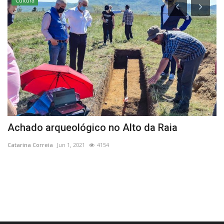
Cultura
Achado arqueológico no Alto da Raia
C
n
Catarina Correia
Jun 1, 2021
4154
Re