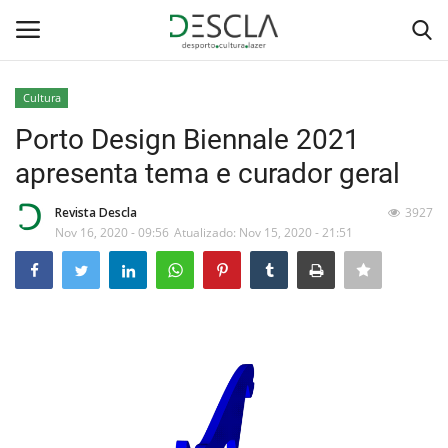
Cultura
Login
Registar
Porto Design Biennale 2021
apresenta tema e curador geral
Home
Revista Descla
3927
...by Descla
Nov 16, 2020 - 09:56
Atualizado: Nov 15, 2020 - 21:51
Desporto
Contactos
Sobre Nós
Educação