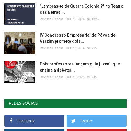
"Lembras-te da Guerra Colonial?" no Teatro
das Beiras,...
Revista Descla
Out 21, 2024
1095
IV Congresso Empresarial da Póvoa de
Varzim promete dois...
Revista Descla
Out 22, 2024
755
Dois professores lançam guia juvenil que
ensina a debater...
Revista Descla
Out 21, 2024
745
REDES SOCIAIS
Facebook
Twitter