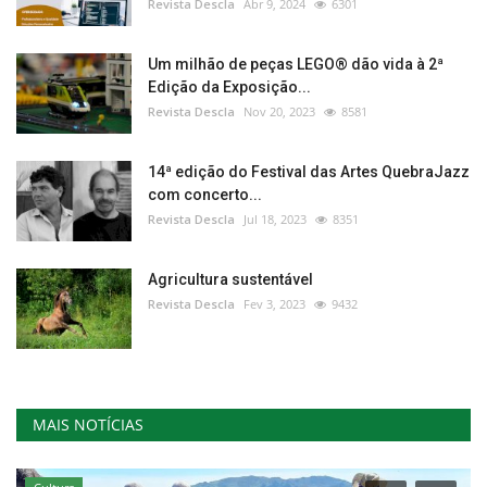
Revista Descla
Abr 9, 2024
6301
Um milhão de peças LEGO® dão vida à 2ª
Edição da Exposição...
Revista Descla
Nov 20, 2023
8581
14ª edição do Festival das Artes QuebraJazz
com concerto...
Revista Descla
Jul 18, 2023
8351
Agricultura sustentável
Revista Descla
Fev 3, 2023
9432
MAIS NOTÍCIAS