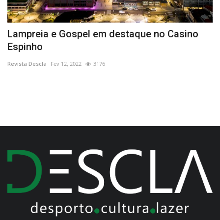
Lampreia e Gospel em destaque no Casino
F
Espinho
P
Revista Descla
Fev 12, 2022
3176
Re