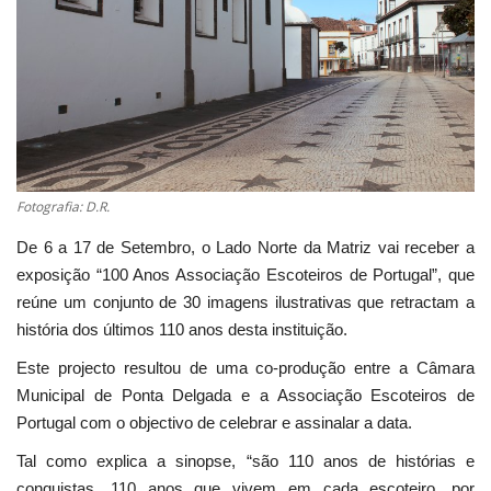
Estatuto Editorial
Saúde
Ficha técnica
Cultura
Fotografia: D.R.
De 6 a 17 de Setembro, o Lado Norte da Matriz vai receber a
Lazer
exposição “100 Anos Associação Escoteiros de Portugal”, que
reúne um conjunto de 30 imagens ilustrativas que retractam a
Ambiente
história dos últimos 110 anos desta instituição.
Este projecto resultou de uma co-produção entre a Câmara
Municipal de Ponta Delgada e a Associação Escoteiros de
Portugal com o objectivo de celebrar e assinalar a data.
Tal como explica a sinopse, “são 110 anos de histórias e
conquistas. 110 anos que vivem em cada escoteiro, por