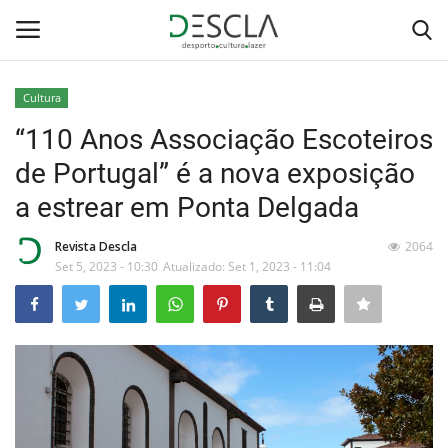
Cultura
Login
Registar
“110 Anos Associação Escoteiros
de Portugal” é a nova exposição
Home
a estrear em Ponta Delgada
...by Descla
Revista Descla
2064
Set 5, 2023 - 10:30
Atualizado: Set 1, 2023 - 11:04
Desporto
Contactos
Sobre Nós
Educação