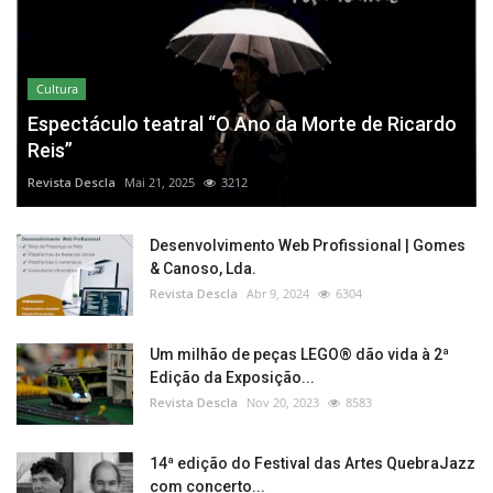
Cultura
Espectáculo teatral “O Ano da Morte de Ricardo
Reis”
Revista Descla
Mai 21, 2025
3212
Desenvolvimento Web Profissional | Gomes
& Canoso, Lda.
Revista Descla
Abr 9, 2024
6304
Um milhão de peças LEGO® dão vida à 2ª
Edição da Exposição...
Revista Descla
Nov 20, 2023
8583
14ª edição do Festival das Artes QuebraJazz
com concerto...