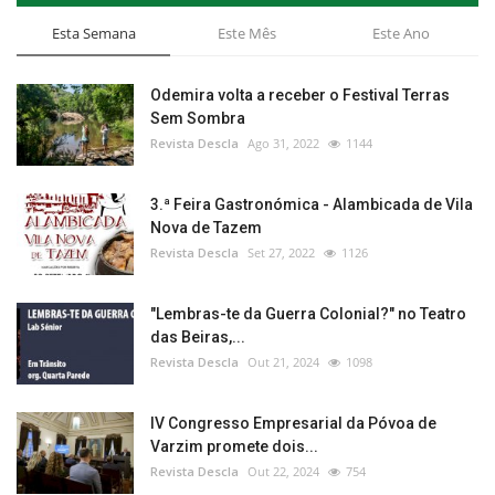
Esta Semana
Este Mês
Este Ano
Odemira volta a receber o Festival Terras
Sem Sombra
Revista Descla
Ago 31, 2022
1144
3.ª Feira Gastronómica - Alambicada de Vila
Nova de Tazem
Revista Descla
Set 27, 2022
1126
"Lembras-te da Guerra Colonial?" no Teatro
das Beiras,...
Revista Descla
Out 21, 2024
1098
IV Congresso Empresarial da Póvoa de
Varzim promete dois...
Revista Descla
Out 22, 2024
754