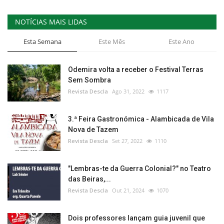
NOTÍCIAS MAIS LIDAS
Esta Semana
Este Mês
Este Ano
Odemira volta a receber o Festival Terras
Sem Sombra
Revista Descla
Ago 31, 2022
1117
3.ª Feira Gastronómica - Alambicada de Vila
Nova de Tazem
Revista Descla
Set 27, 2022
1110
"Lembras-te da Guerra Colonial?" no Teatro
das Beiras,...
Revista Descla
Out 21, 2024
1070
Dois professores lançam guia juvenil que