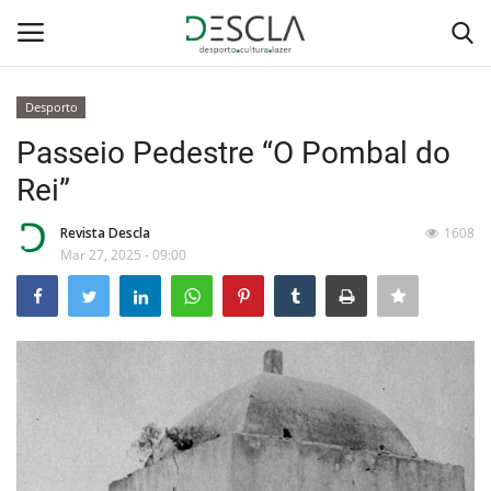
Desporto
Login
Registar
Passeio Pedestre “O Pombal do
Rei”
Home
Revista Descla
1608
...by Descla
Mar 27, 2025 - 09:00
Desporto
Contactos
Sobre Nós
Educação