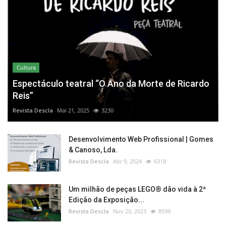
Cultura
Espectáculo teatral “O Ano da Morte de Ricardo
Reis”
Revista Descla
Mai 21, 2025
3230
Desenvolvimento Web Profissional | Gomes
& Canoso, Lda.
Revista Descla
Abr 9, 2024
6318
Um milhão de peças LEGO® dão vida à 2ª
Edição da Exposição...
Revista Descla
Nov 20, 2023
8599