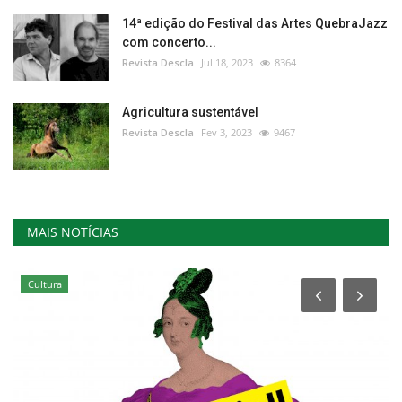
14ª edição do Festival das Artes QuebraJazz
com concerto...
Revista Descla
Jul 18, 2023
8364
Agricultura sustentável
Revista Descla
Fev 3, 2023
9467
MAIS NOTÍCIAS
Cultura