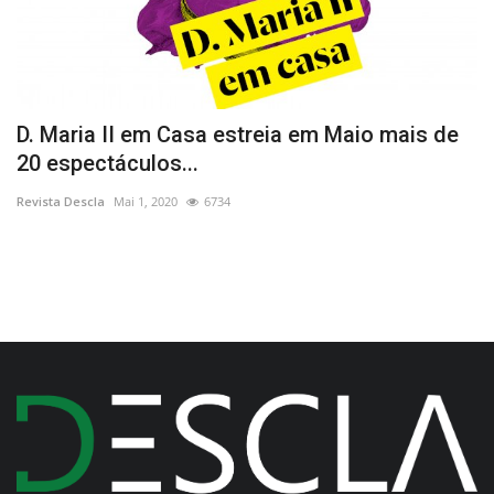
D. Maria II em Casa estreia em Maio mais de
K
20 espectáculos...
Re
Revista Descla
Mai 1, 2020
6734