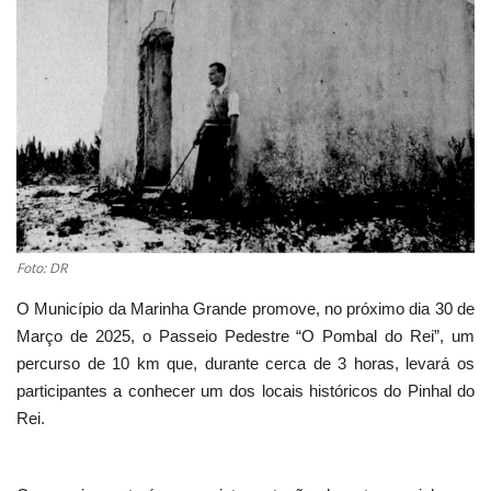
Estatuto Editorial
Saúde
Ficha técnica
Cultura
Lazer
Foto: DR
O Município da Marinha Grande promove, no próximo dia 30 de
Ambiente
Março de 2025, o Passeio Pedestre “O Pombal do Rei”, um
percurso de 10 km que, durante cerca de 3 horas, levará os
participantes a conhecer um dos locais históricos do Pinhal do
Rei.