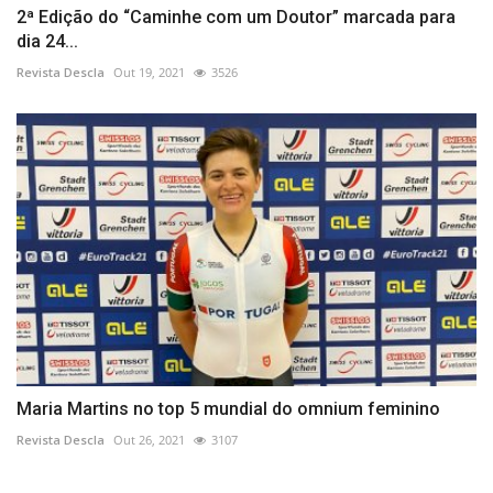
2ª Edição do “Caminhe com um Doutor” marcada para
dia 24...
Revista Descla
Out 19, 2021
3526
Maria Martins no top 5 mundial do omnium feminino
Revista Descla
Out 26, 2021
3107