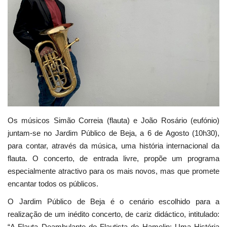
Estatuto Editorial
Saúde
Ficha técnica
Cultura
Lazer
Os músicos Simão Correia (flauta) e João Rosário (eufónio)
juntam-se no Jardim Público de Beja, a 6 de Agosto (10h30),
para contar, através da música, uma história internacional da
Ambiente
flauta. O concerto, de entrada livre, propõe um programa
especialmente atractivo para os mais novos, mas que promete
encantar todos os públicos.
O Jardim Público de Beja é o cenário escolhido para a
realização de um inédito concerto, de cariz didáctico, intitulado:
“A Flauta Deambulante do Flautista de Hamelin: Uma História