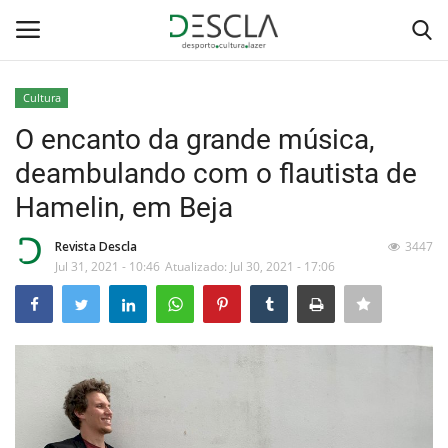
Cultura
Login
Registar
O encanto da grande música,
deambulando com o flautista de
Home
Hamelin, em Beja
...by Descla
Revista Descla
3447
Jul 31, 2021 - 10:46
Atualizado: Jul 30, 2021 - 17:06
Desporto
Contactos
Sobre Nós
Educação