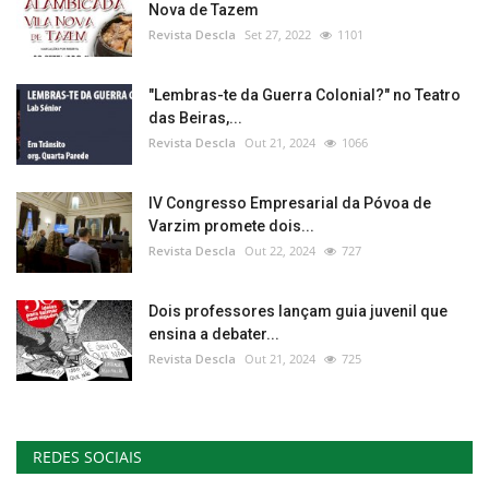
Nova de Tazem
Revista Descla
Set 27, 2022
1101
"Lembras-te da Guerra Colonial?" no Teatro
das Beiras,...
Revista Descla
Out 21, 2024
1066
IV Congresso Empresarial da Póvoa de
Varzim promete dois...
Revista Descla
Out 22, 2024
727
Dois professores lançam guia juvenil que
ensina a debater...
Revista Descla
Out 21, 2024
725
REDES SOCIAIS