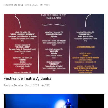
Revista Descla
Set 8, 2020
4984
Festival de Teatro Ajidanha
Revista Descla
Out 1, 2021
3551