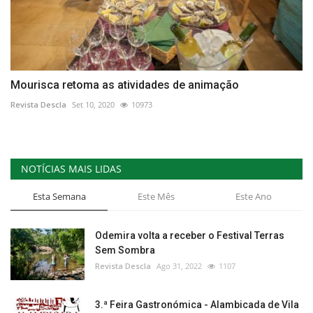
Mourisca retoma as atividades de animação
Revista Descla
Set 10, 2020
10973
NOTÍCIAS MAIS LIDAS
Esta Semana
Este Mês
Este Ano
Odemira volta a receber o Festival Terras
Sem Sombra
Revista Descla
Ago 31, 2022
1107
3.ª Feira Gastronómica - Alambicada de Vila