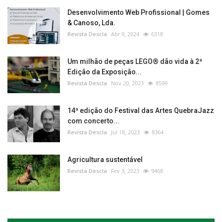
Desenvolvimento Web Profissional | Gomes
& Canoso, Lda.
Revista Descla
Abr 9, 2024
6318
Um milhão de peças LEGO® dão vida à 2ª
Edição da Exposição...
Revista Descla
Nov 20, 2023
8599
14ª edição do Festival das Artes QuebraJazz
com concerto...
Revista Descla
Jul 18, 2023
8364
Agricultura sustentável
Revista Descla
Fev 3, 2023
9468