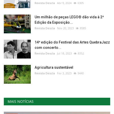
Revista Descla
Abr 9, 2024
6305
Um milhão de peças LEGO® dão vida à 2ª
Edição da Exposição...
Revista Descla
Nov 20, 2023
8585
14ª edição do Festival das Artes QuebraJazz
com concerto...
Revista Descla
Jul 18, 2023
8352
Agricultura sustentável
Revista Descla
Fev 3, 2023
9440
MAIS NOTÍCIAS