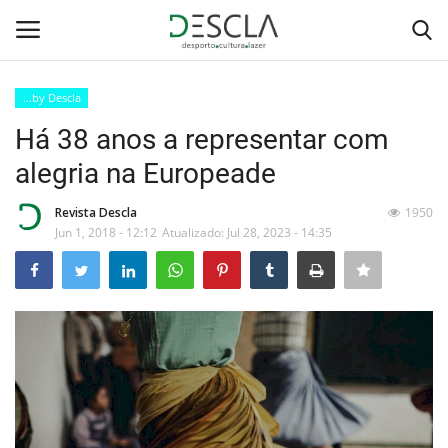
...by Descla
Login
Registar
Há 38 anos a representar com
alegria na Europeade
Home
Revista Descla
1950
...by Descla
Jun 1, 2018 - 12:12
Atualizado: Jul 28, 2023 - 14:35
Desporto
Contactos
Sobre Nós
Educação