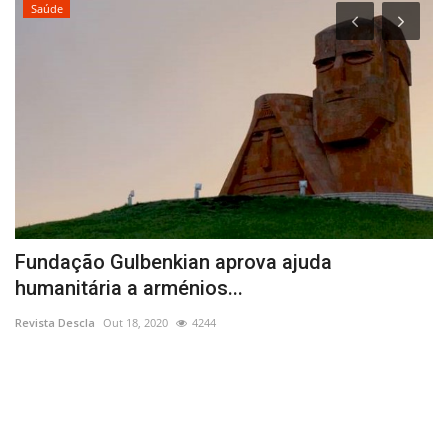
Saúde
Fundação Gulbenkian aprova ajuda
C
humanitária a arménios...
t
Revista Descla
Out 18, 2020
4244
Re