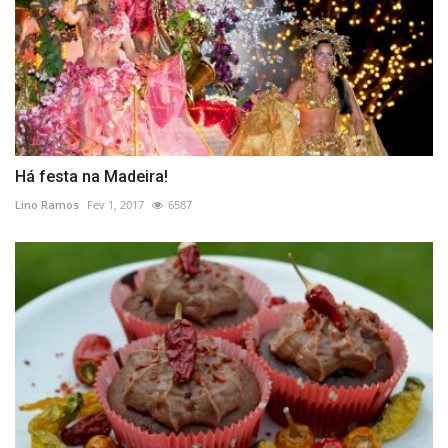
Há festa na Madeira!
Lino Ramos
Fev 1, 2017
6587