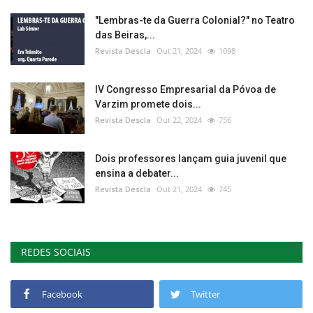
"Lembras-te da Guerra Colonial?" no Teatro
das Beiras,...
Revista Descla
Out 21, 2024
1098
IV Congresso Empresarial da Póvoa de
Varzim promete dois...
Revista Descla
Out 22, 2024
756
Dois professores lançam guia juvenil que
ensina a debater...
Revista Descla
Out 21, 2024
745
REDES SOCIAIS
Facebook
Twitter