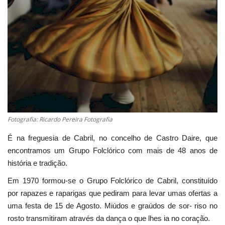
Estatuto Editorial
Saúde
Ficha técnica
Cultura
Fotografia: Ricardo Pereira Fotografia
Lazer
É na freguesia de Cabril, no concelho de Castro Daire, que
Ambiente
encontramos um Grupo Folclórico com mais de 48 anos de
história e tradição.
Em 1970 formou-se o Grupo Folclórico de Cabril, constituído
por rapazes e raparigas que pediram para levar umas ofertas a
uma festa de 15 de Agosto. Miúdos e graúdos de sor- riso no
rosto transmitiram através da dança o que lhes ia no coração.