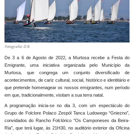
Estatuto Editorial
Saúde
Ficha técnica
Fotografia: D.R.
Cultura
De 3 a 6 de Agosto de 2022, a Murtosa recebe a Festa do
Emigrante, uma iniciativa organizada pelo Município da
Lazer
Murtosa, que congrega um conjunto diversificado de
acontecimentos, de cariz cultural, social, histórico e identitário e
Ambiente
que pretende homenagear os nossos emigrantes, num período
em que, tradicionalmente, visitam a sua terra natal.
A programação inicia-se no dia 3, com um espectáculo do
Grupo de Folclore Polaco Zespól Tanca Ludowego “Gniezno”,
convidados do Rancho Folclórico “Os Camponeses da Beira-
Ria”, que terá lugar, às 21H30, no auditório exterior da Oficina