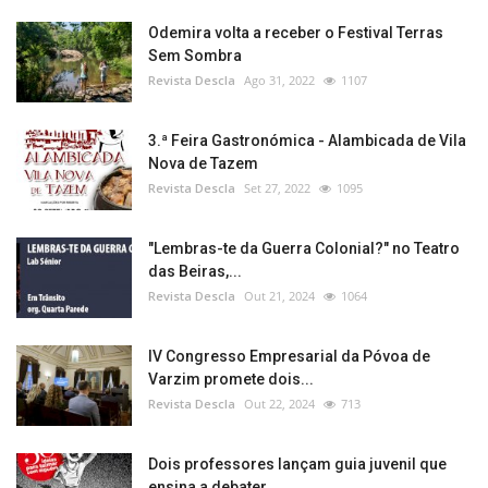
Odemira volta a receber o Festival Terras
Sem Sombra
Revista Descla
Ago 31, 2022
1107
3.ª Feira Gastronómica - Alambicada de Vila
Nova de Tazem
Revista Descla
Set 27, 2022
1095
"Lembras-te da Guerra Colonial?" no Teatro
das Beiras,...
Revista Descla
Out 21, 2024
1064
IV Congresso Empresarial da Póvoa de
Varzim promete dois...
Revista Descla
Out 22, 2024
713
Dois professores lançam guia juvenil que
ensina a debater...