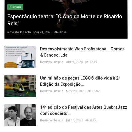
Cultura
Espectáculo teatral “O Ano da Morte de Ricardo
Reis”
Revista Descla
Mai 21, 2025
3234
Desenvolvimento Web Profissional | Gomes
& Canoso, Lda.
Revista Descla
Abr 9, 2024
6319
Um milhão de peças LEGO® dão vida à 2ª
Edição da Exposição...
Revista Descla
Nov 20, 2023
8602
14ª edição do Festival das Artes QuebraJazz
com concerto...
Revista Descla
Jul 18, 2023
8368