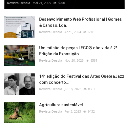
Revista Descla
Mai 21, 2025
3208
Desenvolvimento Web Profissional | Gomes
& Canoso, Lda.
Revista Descla
Abr 9, 2024
6301
Um milhão de peças LEGO® dão vida à 2ª
Edição da Exposição...
Revista Descla
Nov 20, 2023
8581
14ª edição do Festival das Artes QuebraJazz
com concerto...
Revista Descla
Jul 18, 2023
8351
Agricultura sustentável
Revista Descla
Fev 3, 2023
9432