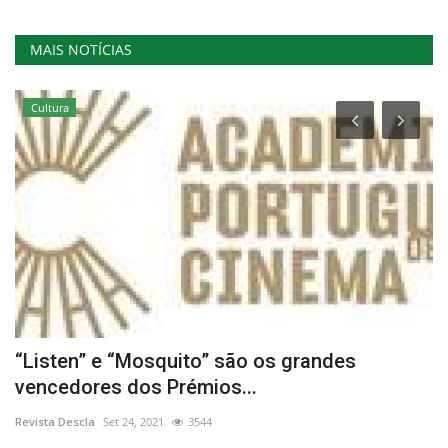
MAIS NOTÍCIAS
Cultura
“Listen” e “Mosquito” são os grandes
E
vencedores dos Prémios...
s
Revista Descla
Set 24, 2021
3544
Re