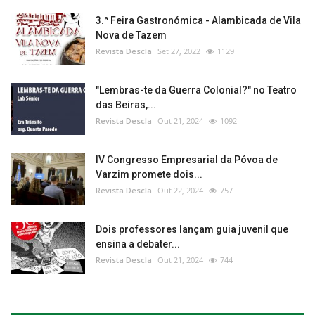
3.ª Feira Gastronómica - Alambicada de Vila
Nova de Tazem
Revista Descla
Set 27, 2022
1129
"Lembras-te da Guerra Colonial?" no Teatro
das Beiras,...
Revista Descla
Out 21, 2024
1092
IV Congresso Empresarial da Póvoa de
Varzim promete dois...
Revista Descla
Out 22, 2024
757
Dois professores lançam guia juvenil que
ensina a debater...
Revista Descla
Out 21, 2024
744