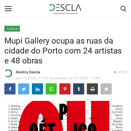
Cultura
Login
Registar
Mupi Gallery ocupa as ruas da
cidade do Porto com 24 artistas
Home
e 48 obras
...by Descla
Revista Descla
4559
Jun 11, 2020 - 11:39
Atualizado: Jun 11, 2020 - 11:47
Desporto
Contactos
Sobre Nós
Educação