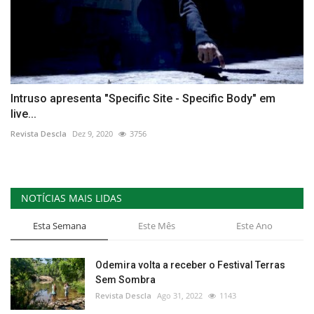
Intruso apresenta "Specific Site - Specific Body" em
live...
Revista Descla
Dez 9, 2020
3756
NOTÍCIAS MAIS LIDAS
Esta Semana
Este Mês
Este Ano
Odemira volta a receber o Festival Terras
Sem Sombra
Revista Descla
Ago 31, 2022
1143