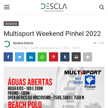
Desporto
Login
Registar
Multisport Weekend Pinhel 2022
Home
Revista Descla
3196
Set 5, 2022 - 12:00
Atualizado: Set 2, 2022 - 18:10
...by Descla
Desporto
Contactos
Sobre Nós
Educação