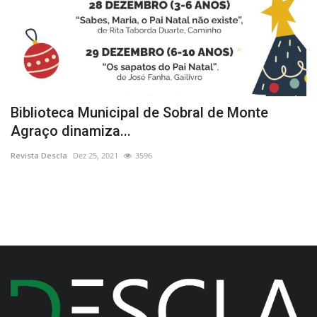
Biblioteca Municipal de Sobral de Monte
R
Agraço dinamiza...
e
Revista Descla
Dez 25, 2021
3596
Re