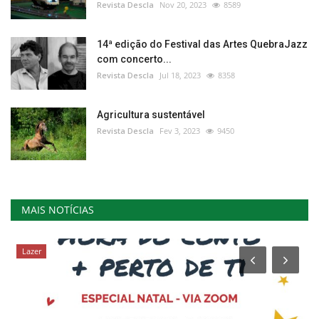
Revista Descla
Nov 20, 2023
8589
14ª edição do Festival das Artes QuebraJazz
com concerto...
Revista Descla
Jul 18, 2023
8358
Agricultura sustentável
Revista Descla
Fev 3, 2023
9450
MAIS NOTÍCIAS
Lazer