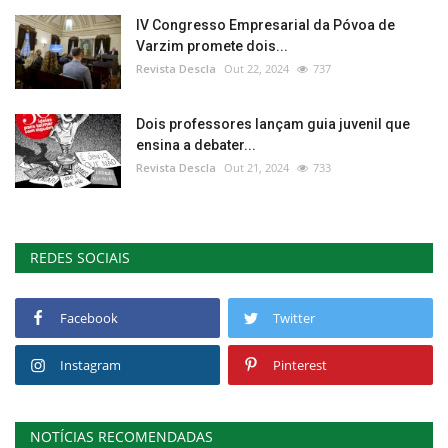
IV Congresso Empresarial da Póvoa de
Varzim promete dois...
Revista Descla
Out 22, 2024
737
Dois professores lançam guia juvenil que
ensina a debater...
Revista Descla
Out 21, 2024
733
REDES SOCIAIS
Facebook
Twitter
Instagram
Pinterest
NOTÍCIAS RECOMENDADAS