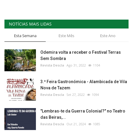
NOTÍCIAS MAIS LIDAS
Esta Semana
Este Mês
Este Ano
Odemira volta a receber o Festival Terras
Sem Sombra
Revista Descla
Ago 31, 2022
1104
3.ª Feira Gastronómica - Alambicada de Vila
Nova de Tazem
Revista Descla
Set 27, 2022
1094
"Lembras-te da Guerra Colonial?" no Teatro
das Beiras,...
Revista Descla
Out 21, 2024
1085