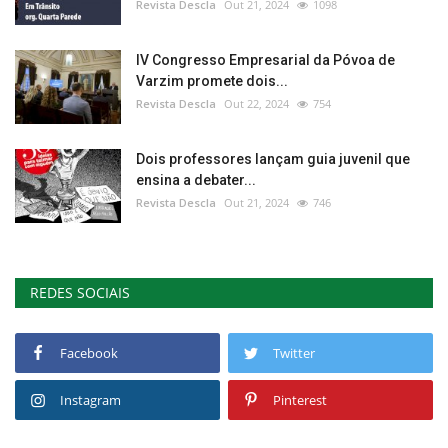
Revista Descla
Out 21, 2024
1098
IV Congresso Empresarial da Póvoa de
Varzim promete dois...
Revista Descla
Out 22, 2024
754
Dois professores lançam guia juvenil que
ensina a debater...
Revista Descla
Out 21, 2024
746
REDES SOCIAIS
Facebook
Twitter
Instagram
Pinterest