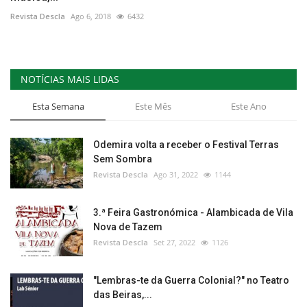
Revista Descla
Ago 6, 2018
6432
NOTÍCIAS MAIS LIDAS
Esta Semana
Este Mês
Este Ano
Odemira volta a receber o Festival Terras
Sem Sombra
Revista Descla
Ago 31, 2022
1144
3.ª Feira Gastronómica - Alambicada de Vila
Nova de Tazem
Revista Descla
Set 27, 2022
1126
"Lembras-te da Guerra Colonial?" no Teatro
das Beiras,...