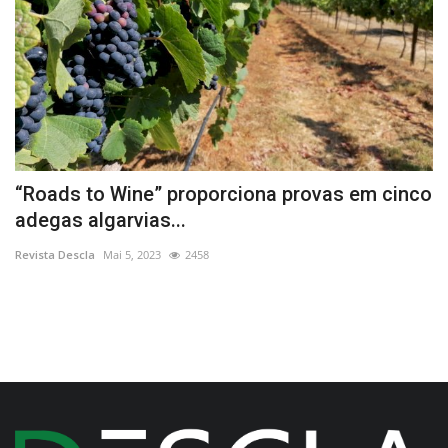
“Roads to Wine” proporciona provas em cinco
F
adegas algarvias...
d
Revista Descla
Mai 5, 2023
2458
Re