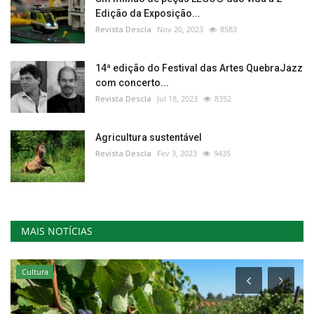
Edição da Exposição...
Revista Descla
Nov 20, 2023
8583
14ª edição do Festival das Artes QuebraJazz
com concerto...
Revista Descla
Jul 18, 2023
8352
Agricultura sustentável
Revista Descla
Fev 3, 2023
9435
MAIS NOTÍCIAS
Cultura