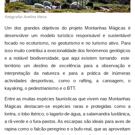
Estatuto Editorial
Fotografia: Avelino Vieira
Saúde
Um dos grandes objetivos do projeto Montanhas Mágicas é
desenvolver um modelo turístico responsável e sustentável
Ficha técnica
focado no ecoturismo, no geoturismo e no turismo ativo. Para
isso muito contribui a execionalidade dos fenómenos geológicos
Cultura
e a notável biodiversidade, que aqui existem tornando este
território um destino de excelência para a observação e
Lazer
interpretação da natureza e para a prática de inúmeras
actividades desportivas, como o rafting, a canoagem, o
Ambiente
kayaking, o pedestrianismo e o BTT.
Entre as muitas espécies faunísticas que vivem nas Montanhas
Mágicas destacam-se espécies raras e protegidas como a
lontra, o lobo ibérico, o lagarto-de-água, a salamandra lusitânica,
a rã-verde e o fura-pastos. As escarpas são ideais para aves de
rapina como o falcão-peregrino e o bufo-real, que as aproveitam