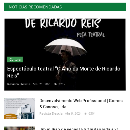
NOTÍCIAS RECOMENDADAS
Cultura
Espectáculo teatral “O Ano da Morte de Ricardo
Reis”
Revista Descla
Mai 21, 2025
3212
Desenvolvimento Web Profissional | Gomes
& Canoso, Lda.
Revista Descla
Abr 9, 2024
6304
Um milhão de peças LEGO® dão vida à 2ª