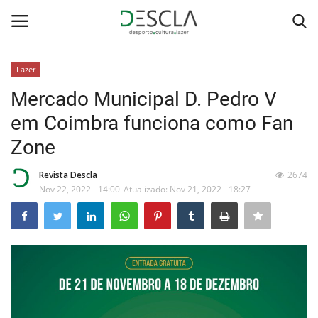
Lazer
Login
Registar
Mercado Municipal D. Pedro V
em Coimbra funciona como Fan
Home
Zone
...by Descla
Revista Descla
2674
Nov 22, 2022 - 14:00
Atualizado: Nov 21, 2022 - 18:27
Desporto
Contactos
Sobre Nós
Educação