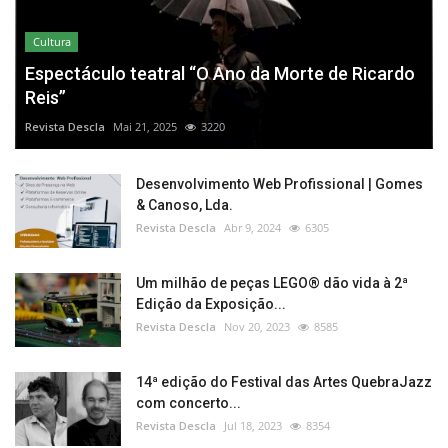
Cultura
Espectáculo teatral “O Ano da Morte de Ricardo
Reis”
Revista Descla
Mai 21, 2025
3220
Desenvolvimento Web Profissional | Gomes
& Canoso, Lda.
Revista Descla
Abr 9, 2024
6305
Um milhão de peças LEGO® dão vida à 2ª
Edição da Exposição...
Revista Descla
Nov 20, 2023
8585
14ª edição do Festival das Artes QuebraJazz
com concerto...
Revista Descla
Jul 18, 2023
8354