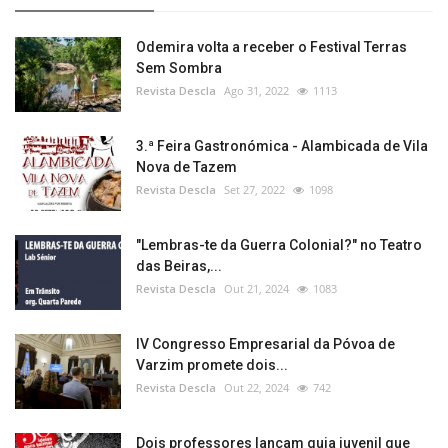
Odemira volta a receber o Festival Terras
Sem Sombra
Revista Descla
Ago 31, 2022
1113
3.ª Feira Gastronómica - Alambicada de Vila
Nova de Tazem
Revista Descla
Set 27, 2022
1098
"Lembras-te da Guerra Colonial?" no Teatro
das Beiras,...
Revista Descla
Out 21, 2024
1083
IV Congresso Empresarial da Póvoa de
Varzim promete dois...
Revista Descla
Out 22, 2024
742
Dois professores lançam guia juvenil que