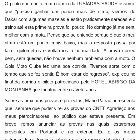
O piloto que conta com o apoio da LUSÍADAS SAÚDE assume
que “preciso ganhar um pouco mais de ritmo, viemos do
Dakar com algumas mazelas e estão praticamente saradas e o
treino até esta primeira prova foi pouco. No domingo já me senti
melhor com a mota. Penso que se entende porque é que o meu
ritmo está um pouco mais baixo, mas a resposta passa por
fazer quilómetros e voltarmos à normalidade. A prova correu
bem, sem quedas, não houve nenhum problema com a moto. O
Góis Moto Clube fez uma boa corrida. Tivemos sorte com o
tempo que se fez sentir. É bom estar de regresso”, explicou no
final da corrida o piloto patrocinado pelo HOTEL ABRIGO DA
MONTANHA que triunfou entre os Veteranos.
Sobre as próximas provas e projectos, Mário Patrão acrescenta
que “sempre que puder virei às provas do CNTT. Agradeço aos
meus patrocinadores, ao público que esteve presente. Em
breve iremos anunciar as provas nas quais estaremos
presentes em Portugal e no exterior. Eu e os meus
patrocinadores temos o plano mais ou menos definido, faltam