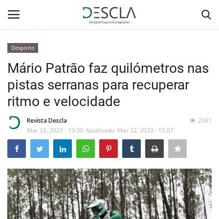
Desporto
Login
Registar
Mário Patrão faz quilómetros nas
pistas serranas para recuperar
Home
ritmo e velocidade
...by Descla
Revista Descla
2341
Mar 23, 2023 - 10:30
Atualizado: Mar 22, 2023 - 15:07
Desporto
Contactos
Sobre Nós
Educação