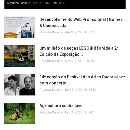
Revista Descla
Mai 21, 2025
3238
Desenvolvimento Web Profissional | Gomes
& Canoso, Lda.
Revista Descla
Abr 9, 2024
6321
Um milhão de peças LEGO® dão vida à 2ª
Edição da Exposição...
Revista Descla
Nov 20, 2023
8602
14ª edição do Festival das Artes QuebraJazz
com concerto...
Revista Descla
Jul 18, 2023
8368
Agricultura sustentável
Revista Descla
Fev 3, 2023
9474