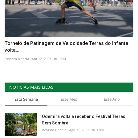
Torneio de Patinagem de Velocidade Terras do Infante
volta...
Revista Descla
Abr 12, 2023
2754
NOTÍCIAS MAIS LIDAS
Esta Semana
Este Mês
Este Ano
Odemira volta a receber o Festival Terras
Sem Sombra
Revista Descla
Ago 31, 2022
1100