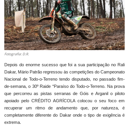
Estatuto Editorial
Saúde
Ficha técnica
Cultura
Fotografia: D.R.
Depois do enorme sucesso que foi a sua participação no Rali
Lazer
Dakar, Mário Patrão regressou às competições do Campeonato
Nacional de Todo-o-Terreno tendo disputado, no passado fim-
Ambiente
de-semana, o 30º Raide “Paraíso do Todo-o-Terreno. Na prova
que percorreu as pistas serranas de Góis e Arganil o piloto
apoiado pelo CRÉDITO AGRÍCOLA colocou o seu foco em
recuperar um ritmo de andamento que, por natureza, é
completamente diferente do Dakar onde o tipo de exigência é
extrema.