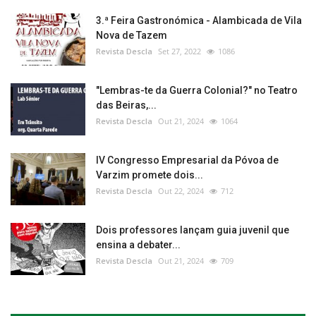
3.ª Feira Gastronómica - Alambicada de Vila
Nova de Tazem
Revista Descla
Set 27, 2022
1086
"Lembras-te da Guerra Colonial?" no Teatro
das Beiras,...
Revista Descla
Out 21, 2024
1064
IV Congresso Empresarial da Póvoa de
Varzim promete dois...
Revista Descla
Out 22, 2024
712
Dois professores lançam guia juvenil que
ensina a debater...
Revista Descla
Out 21, 2024
709