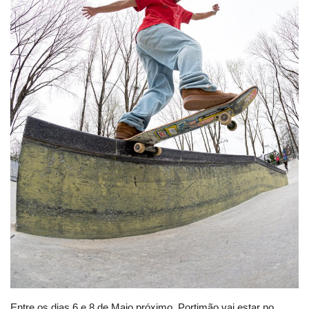
Estatuto Editorial
Saúde
Ficha técnica
Cultura
Lazer
Ambiente
Entre os dias 6 e 8 de Maio próximo, Portimão vai estar no