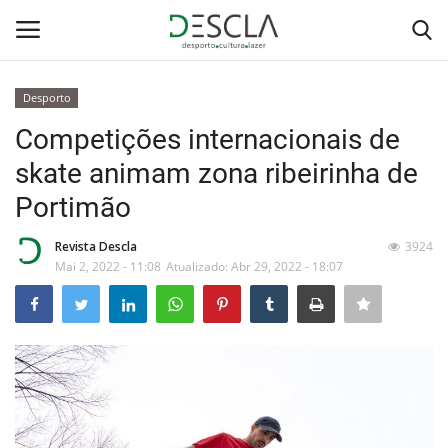
Desporto
Login
Registar
Competições internacionais de
skate animam zona ribeirinha de
Home
Portimão
...by Descla
Revista Descla
3924
Mai 2, 2022 - 11:08
Atualizado: Abr 29, 2022 - 18:07
Desporto
Contactos
Sobre Nós
Educação