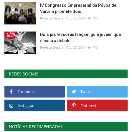
IV Congresso Empresarial da Póvoa de
Varzim promete dois...
Revista Descla
Out 22, 2024
756
Dois professores lançam guia juvenil que
ensina a debater...
Revista Descla
Out 21, 2024
745
REDES SOCIAIS
Facebook
Twitter
Instagram
Pinterest
NOTÍCIAS RECOMENDADAS