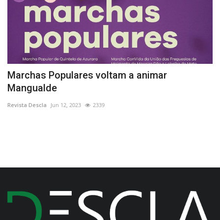
Marchas Populares voltam a animar
M
Mangualde
d
Revista Descla
Jun 12, 2023
2339
Re