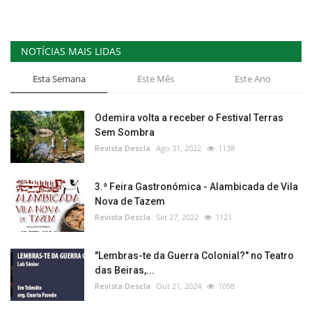
NOTÍCIAS MAIS LIDAS
Esta Semana
Este Mês
Este Ano
Odemira volta a receber o Festival Terras
Sem Sombra
Revista Descla
Ago 31, 2022
1138
3.ª Feira Gastronómica - Alambicada de Vila
Nova de Tazem
Revista Descla
Set 27, 2022
1121
"Lembras-te da Guerra Colonial?" no Teatro
das Beiras,...
Revista Descla
Out 21, 2024
1098