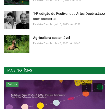
Revista Descla
Nov 20, 2023
8585
14ª edição do Festival das Artes QuebraJazz
com concerto...
Revista Descla
Jul 18, 2023
8352
Agricultura sustentável
Revista Descla
Fev 3, 2023
9440
MAIS NOTÍCIAS
Cultura