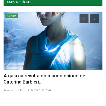
MAIS NOTÍCIAS
Cultura
e
A galáxia revolta do mundo onírico de
E
Caterina Barbieri...
B
Revista Descla
Out 30, 2022
2544
Re