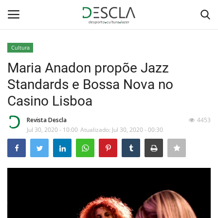
Cultura
Login
Registar
Maria Anadon propõe Jazz
Standards e Bossa Nova no
Home
Casino Lisboa
...by Descla
Revista Descla
4453
Jul 30, 2020 - 10:00
Atualizado: Jul 30, 2020 - 00:30
Desporto
Contactos
Sobre Nós
Educação