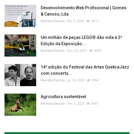
Desenvolvimento Web Profissional | Gomes
& Canoso, Lda.
Revista Descla
Abr 9, 2024
6317
Um milhão de peças LEGO® dão vida à 2ª
Edição da Exposição...
Revista Descla
Nov 20, 2023
8599
14ª edição do Festival das Artes QuebraJazz
com concerto...
Revista Descla
Jul 18, 2023
8364
Agricultura sustentável
Revista Descla
Fev 3, 2023
9467