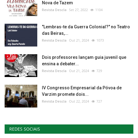
Nova de Tazem
Revista Descla
Set 27, 2022
1104
"Lembras-te da Guerra Colonial?" no Teatro
das Beiras,...
Revista Descla
Out 21, 2024
1073
Dois professores lançam guia juvenil que
ensina a debater...
Revista Descla
Out 21, 2024
729
IV Congresso Empresarial da Póvoa de
Varzim promete dois...
Revista Descla
Out 22, 2024
727
REDES SOCIAIS