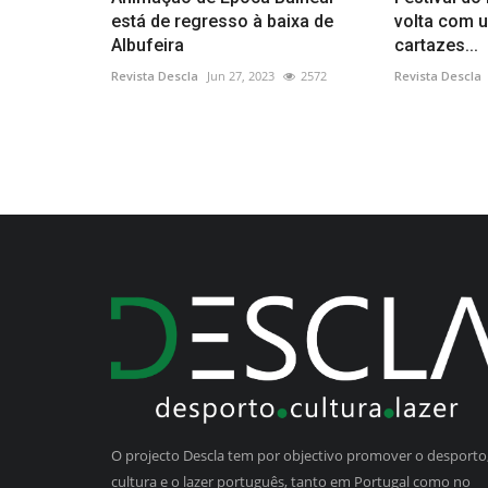
está de regresso à baixa de
volta com 
Albufeira
cartazes...
Revista Descla
Jun 27, 2023
2572
Revista Descla
O projecto Descla tem por objectivo promover o desporto,
cultura e o lazer português, tanto em Portugal como no