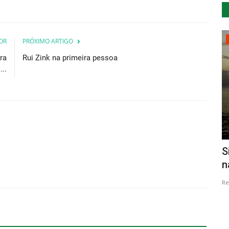
Cultura
OR
PRÓXIMO ARTIGO
ra
Rui Zink na primeira pessoa
..
Exposição Balsamão Tocar o Mistério
S
Género
n
Revista Descla
Dez 17, 2022
2479
Re