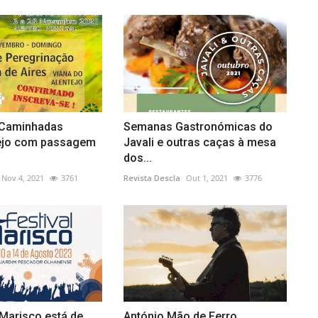
e Caminhadas
Semanas Gastronómicas do
ejo com passagem
Javali e outras caças à mesa
dos...
Nov 4, 2021
3761
Revista Descla
Out 1, 2021
3776
 Marisco está de
António Mão de Ferro