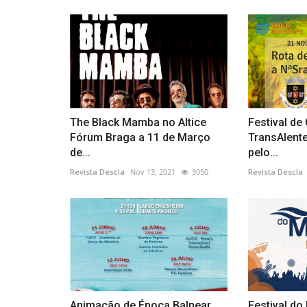
The Black Mamba no Altice
Festival d
Fórum Braga a 11 de Março
TransAlent
de...
pelo...
Revista Descla
Nov 13, 2021
3050
Revista Descla
Animação de Época Balnear
Festival do