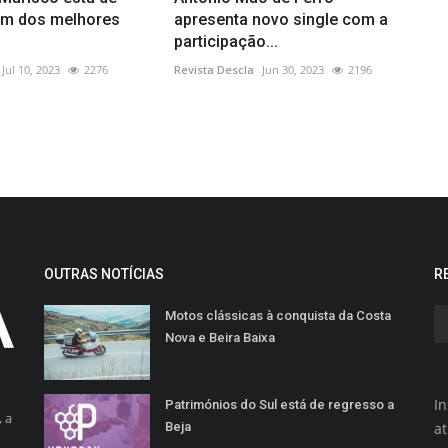
um dos melhores
apresenta novo single com a
participação...
Jul 10, 2023
2276
Revista Descla
Jun 30, 2023
2196
OUTRAS NOTÍCIAS
R
Motos clássicas à conquista da Costa
Nova e Beira Baixa
In
Patrimónios do Sul está de regresso a
 a
Beja
a