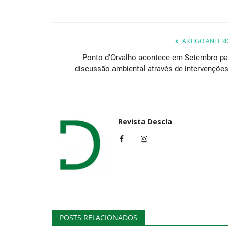
Desporto
ARTIGO ANTERI
Ponto d'Orvalho acontece em Setembro pa
discussão ambiental através de intervenções.
Revista Descla
Arcos de Valdevez promove
Caminhada pela Igualdade do 
Revista Descla
Out 21, 2021
3093
POSTS RELACIONADOS