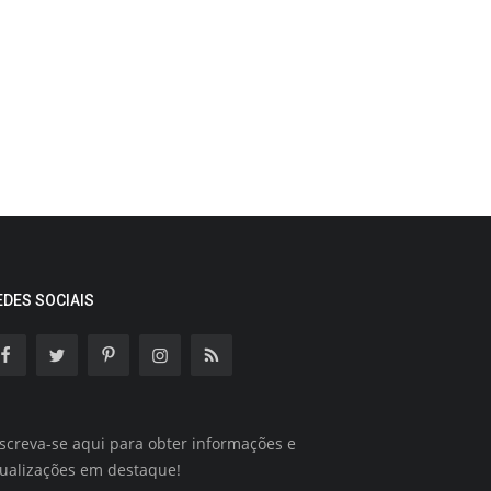
EDES SOCIAIS
screva-se aqui para obter informações e
tualizações em destaque!