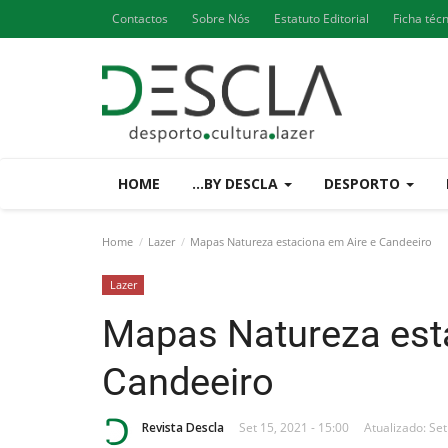
Contactos
Sobre Nós
Estatuto Editorial
Ficha téc
HOME
...BY DESCLA
DESPORTO
Home
Lazer
Mapas Natureza estaciona em Aire e Candeeiro
Lazer
Mapas Natureza est
Candeeiro
Revista Descla
Set 15, 2021 - 15:00
Atualizado: Set