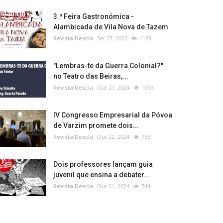
3.ª Feira Gastronómica -
Alambicada de Vila Nova de Tazem
Revista Descla
Set 27, 2022
1129
"Lembras-te da Guerra Colonial?"
no Teatro das Beiras,...
Revista Descla
Out 21, 2024
1099
IV Congresso Empresarial da Póvoa
de Varzim promete dois...
Revista Descla
Out 22, 2024
753
Dois professores lançam guia
juvenil que ensina a debater...
Revista Descla
Out 21, 2024
744