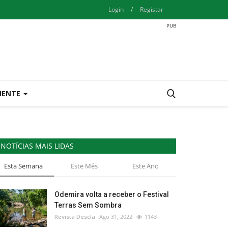
Login
/
Registar
IENTE
NOTÍCIAS MAIS LIDAS
Esta Semana
Este Mês
Este Ano
Odemira volta a receber o Festival
Terras Sem Sombra
Revista Descla
Ago 31, 2022
1143