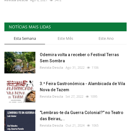
NOTÍCIAS MAIS LIDAS
Esta Semana
Este Mês
Este Ano
Odemira volta a receber o Festival Terras
Sem Sombra
Revista Descla
Ago 31, 2022
1106
3.ª Feira Gastronómica - Alambicada de Vila
Nova de Tazem
Revista Descla
Set 27, 2022
1095
"Lembras-te da Guerra Colonial?" no Teatro
das Beiras,...
Revista Descla
Out 21, 2024
1065