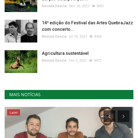
Revista Descla
Nov 20, 2023
8601
14ª edição do Festival das Artes QuebraJazz
com concerto...
Revista Descla
Jul 18, 2023
8368
Agricultura sustentável
Revista Descla
Fev 3, 2023
9473
MAIS NOTÍCIAS
Lazer