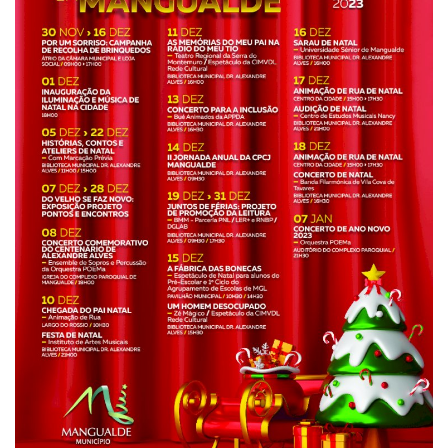
Estatuto Editorial
Saúde
Ficha técnica
Cultura
Lazer
Ambiente