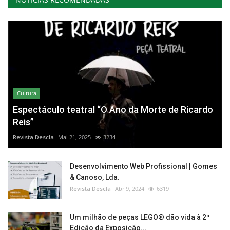
Cultura
Espectáculo teatral “O Ano da Morte de Ricardo
Reis”
Revista Descla
Mai 21, 2025
3234
Desenvolvimento Web Profissional | Gomes
& Canoso, Lda.
Revista Descla
Abr 9, 2024
6319
Um milhão de peças LEGO® dão vida à 2ª
Edição da Exposição...