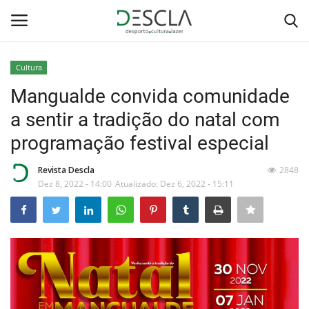
Cultura
Login
Registar
Mangualde convida comunidade
a sentir a tradição do natal com
Home
programação festival especial
...by Descla
Revista Descla
2848
Dez 8, 2022 - 14:00
Atualizado: Dez 6, 2022 - 15:11
Desporto
Contactos
Sobre Nós
Educação