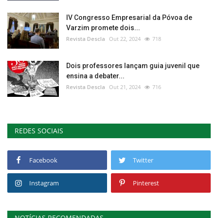
IV Congresso Empresarial da Póvoa de
Varzim promete dois...
Revista Descla
Out 22, 2024
718
Dois professores lançam guia juvenil que
ensina a debater...
Revista Descla
Out 21, 2024
716
REDES SOCIAIS
Facebook
Twitter
Instagram
Pinterest
NOTÍCIAS RECOMENDADAS