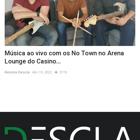
Música ao vivo com os No Town no Arena
T
Lounge do Casino...
L
Revista Descla
Abr 19, 2022
3119
Re