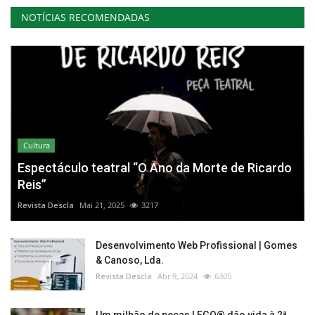
NOTÍCIAS RECOMENDADAS
Cultura
Espectáculo teatral “O Ano da Morte de Ricardo
Reis”
Revista Descla
Mai 21, 2025
3217
Desenvolvimento Web Profissional | Gomes
& Canoso, Lda.
Revista Descla
Abr 9, 2024
6305
Um milhão de peças LEGO® dão vida à 2ª