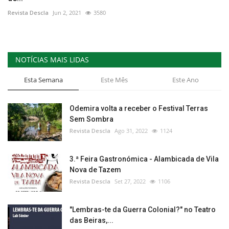
Revista Descla
Jun 2, 2021
3580
NOTÍCIAS MAIS LIDAS
Esta Semana
Este Mês
Este Ano
Odemira volta a receber o Festival Terras
Sem Sombra
Revista Descla
Ago 31, 2022
1124
3.ª Feira Gastronómica - Alambicada de Vila
Nova de Tazem
Revista Descla
Set 27, 2022
1106
"Lembras-te da Guerra Colonial?" no Teatro
das Beiras,...