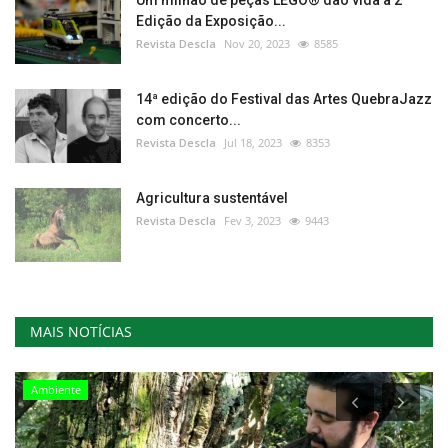
Edição da Exposição...
Revista Descla
Nov 20, 2023
8585
14ª edição do Festival das Artes QuebraJazz
com concerto...
Revista Descla
Jul 18, 2023
8353
Agricultura sustentável
Revista Descla
Fev 3, 2023
9443
MAIS NOTÍCIAS
Cultura