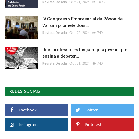
Revista Descla
Out 21, 2024
1095
IV Congresso Empresarial da Póvoa de
Varzim promete dois...
Revista Descla
Out 22, 2024
749
Dois professores lançam guia juvenil que
ensina a debater...
Revista Descla
Out 21, 2024
740
REDES SOCIAIS
Facebook
Twitter
Instagram
Pinterest