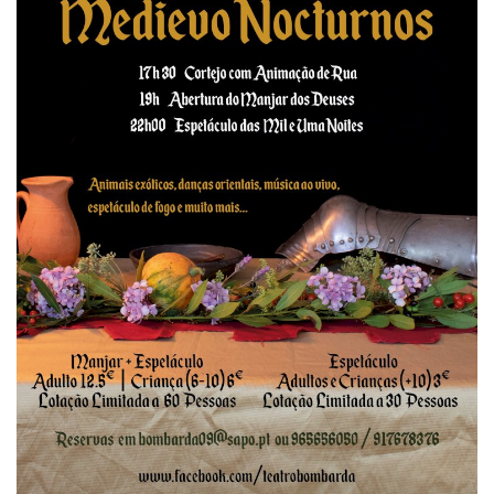
Estatuto Editorial
Saúde
Ficha técnica
Cultura
Lazer
Ambiente