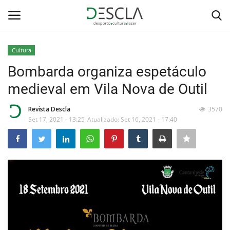
Cultura
Login
Registar
Bombarda organiza espetáculo
medieval em Vila Nova de Outil
Home
Revista Descla
3570
...by Descla
Set 17, 2021 - 13:25
Atualizado: Set 16, 2021 - 17:40
Desporto
Contactos
Sobre Nós
Educação