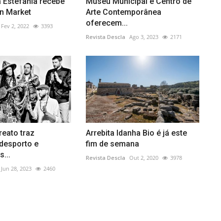
 Estefânia recebe
Museu Municipal e Centro de
an Market
Arte Contemporânea
oferecem...
Fev 2, 2022
3393
Revista Descla
Ago 3, 2023
2171
reato traz
Arrebita Idanha Bio é já este
desporto e
fim de semana
...
Revista Descla
Out 2, 2020
3978
Jun 28, 2023
2460