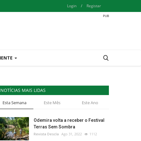
Login
/
Registar
IENTE
NOTÍCIAS MAIS LIDAS
Esta Semana
Este Mês
Este Ano
Odemira volta a receber o Festival
Terras Sem Sombra
Revista Descla
Ago 31, 2022
1112