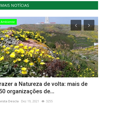
MAIS NOTÍCIAS
Ambiente
Cultura
razer a Natureza de volta: mais de
Évora celeb
50 organizações de...
com intens
vista Descla
Dez 19, 2021
3255
Revista Descla
Ab