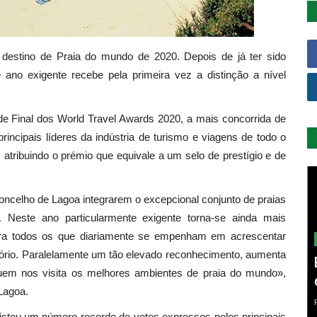
estino de Praia do mundo de 2020. Depois de já ter sido
 ano exigente recebe pela primeira vez a distinção a nível
de Final dos World Travel Awards 2020, a mais concorrida de
ncipais líderes da indústria de turismo e viagens de todo o
 atribuindo o prémio que equivale a um selo de prestígio e de
oncelho de Lagoa integrarem o excepcional conjunto de praias
 Neste ano particularmente exigente torna-se ainda mais
ara todos os que diariamente se empenham em acrescentar
itório. Paralelamente um tão elevado reconhecimento, aumenta
 quem nos visita os melhores ambientes de praia do mundo»,
Lagoa.
istou um número recorde de votos expressos pelos principais