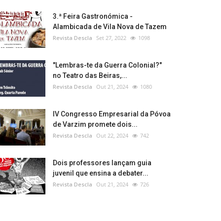
3.ª Feira Gastronómica -
Alambicada de Vila Nova de Tazem
Revista Descla
Set 27, 2022
1098
"Lembras-te da Guerra Colonial?"
no Teatro das Beiras,...
Revista Descla
Out 21, 2024
1080
IV Congresso Empresarial da Póvoa
de Varzim promete dois...
Revista Descla
Out 22, 2024
742
Dois professores lançam guia
juvenil que ensina a debater...
Revista Descla
Out 21, 2024
726