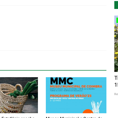
Cultura
 da
Almada: Um Território em Seis
T
Ecologias é a nova exposição...
1
Revista Descla
Out 8, 2020
4471
Re