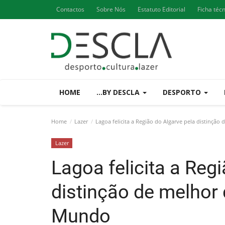
Contactos
Sobre Nós
Estatuto Editorial
Ficha téc
HOME
...BY DESCLA
DESPORTO
Home
Lazer
Lagoa felicita a Região do Algarve pela distinção
Lazer
Lagoa felicita a Reg
distinção de melhor 
Mundo