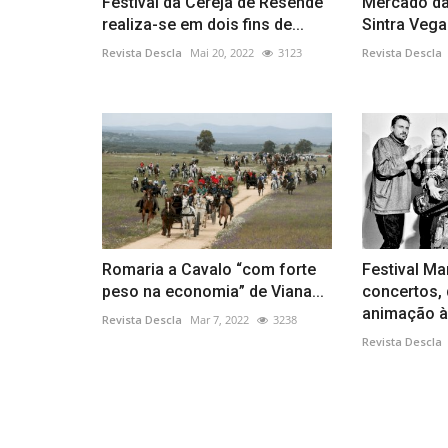
Festival da Cereja de Resende
Mercado da
realiza-se em dois fins de...
Sintra Veg
Revista Descla
Mai 20, 2022
3123
Revista Descla
Romaria a Cavalo “com forte
Festival Ma
peso na economia” de Viana...
concertos, 
animação às
Revista Descla
Mar 7, 2022
3238
Revista Descla