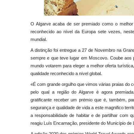
O Algarve acaba de ser premiado como o melhor d
reconhecido ao nível da Europa sete vezes, neste
mundial.
A distinção foi entregue a 27 de Novembro na Gran
sempre e que teve lugar em Moscovo. Coube aos pri
mundo votarem para eleger a melhor oferta turística,
qualidade reconhecido a nível global.
«É com grande orgulho que vimos várias praias do c
pelo qual a região do Algarve é agora premiada.
gratificante receber um prémio que é, também, p
segurança e qualidade de vida a este magnifico terr
a responsabilidade de habitar e de partilhar com
reagiu Luís Encarnação, presidente do Município de 
A edição 2020 dos prémios World Travel Awards reg