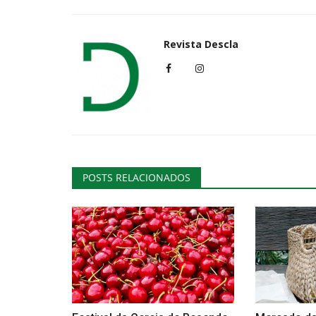
Revista Descla
Lazer
POSTS RELACIONADOS
Teatro infantil regressa à Casa
Cultura com "Monstros...
Revista Descla
Mar 28, 2024
1732