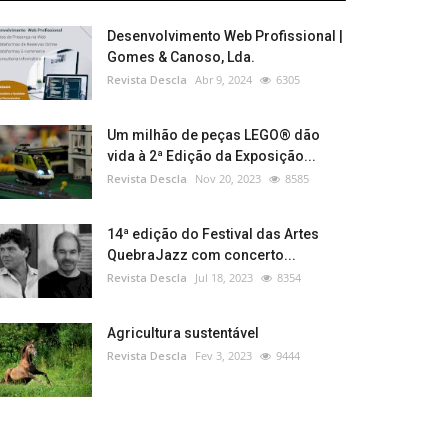
Desenvolvimento Web Profissional |
Gomes & Canoso, Lda.
Revista Descla
Abr 9, 2024
6305
Um milhão de peças LEGO® dão
vida à 2ª Edição da Exposição...
Revista Descla
Nov 20, 2023
8585
14ª edição do Festival das Artes
QuebraJazz com concerto...
Revista Descla
Jul 18, 2023
8354
Agricultura sustentável
Revista Descla
Fev 3, 2023
9444