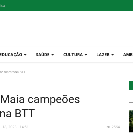
nica
EDUCAÇÃO
SAÚDE
CULTURA
LAZER
AMB
 de maratona BTT
a Maia campeões
ona BTT
i 18, 2023 - 14:51
2564