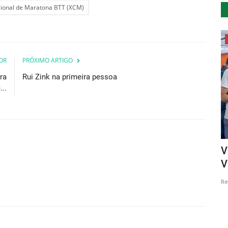
onal de Maratona BTT (XCM)
Saúde
OR
PRÓXIMO ARTIGO
ra
Rui Zink na primeira pessoa
..
da Sertã
Cientistas estudam como as crianças
V
vêem interacções sociais
V
Revista Descla
Abr 24, 2020
9459
Re
Interacções sociais nas crianças