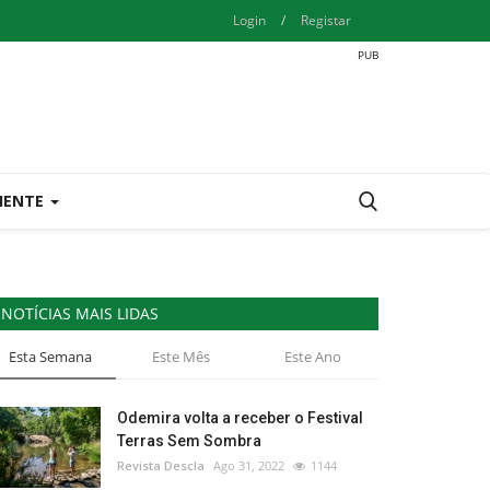
Login
/
Registar
IENTE
NOTÍCIAS MAIS LIDAS
Esta Semana
Este Mês
Este Ano
Odemira volta a receber o Festival
Terras Sem Sombra
Revista Descla
Ago 31, 2022
1144