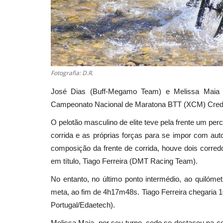
Fotografia: D.R.
José Dias (Buff-Megamo Team) e Melissa Maia (
Campeonato Nacional de Maratona BTT (XCM) Credi
O pelotão masculino de elite teve pela frente um per
corrida e as próprias forças para se impor com aut
composição da frente de corrida, houve dois corre
em título, Tiago Ferreira (DMT Racing Team).
No entanto, no último ponto intermédio, ao quilómet
meta, ao fim de 4h17m48s. Tiago Ferreira chegaria 1
Portugal/Edaetech).
Melissa Maia, por seu turno, cedo se destacou na co