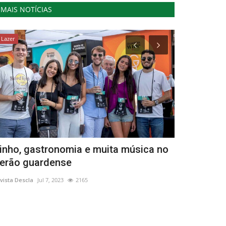
MAIS NOTÍCIAS
Lazer
...by Descla
inho, gastronomia e muita música no
Uma imagem
erão guardense
palavras?
vista Descla
Jul 7, 2023
2165
Lino Ramos
Ago 6