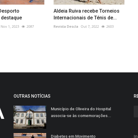
 Desporto
Aldeia Ruiva recebe Torneios
 destaque
Internacionais de Ténis de...
Nov 1, 2023
2087
Revista Descla
Out 7, 2022
2603
OUTRAS NOTÍCIAS
R
Município de Oliveira do Hospital
associa-se às comemorações...
In
Diabetes em Movimento