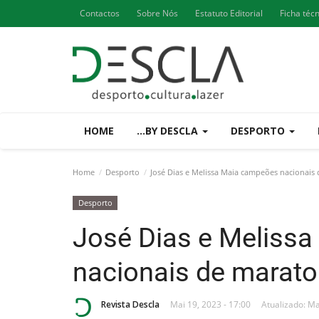
Contactos
Sobre Nós
Estatuto Editorial
Ficha téc
HOME
...BY DESCLA
DESPORTO
Home
Desporto
José Dias e Melissa Maia campeões nacionais
Desporto
José Dias e Meliss
nacionais de marat
Revista Descla
Mai 19, 2023 - 17:00
Atualizado: Ma