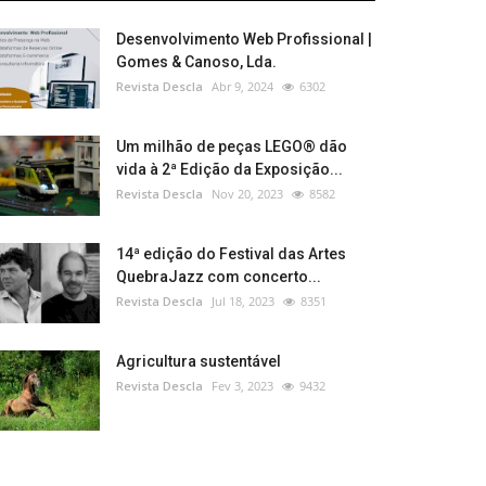
Desenvolvimento Web Profissional |
Gomes & Canoso, Lda.
Revista Descla
Abr 9, 2024
6302
Um milhão de peças LEGO® dão
vida à 2ª Edição da Exposição...
Revista Descla
Nov 20, 2023
8582
14ª edição do Festival das Artes
QuebraJazz com concerto...
Revista Descla
Jul 18, 2023
8351
Agricultura sustentável
Revista Descla
Fev 3, 2023
9432