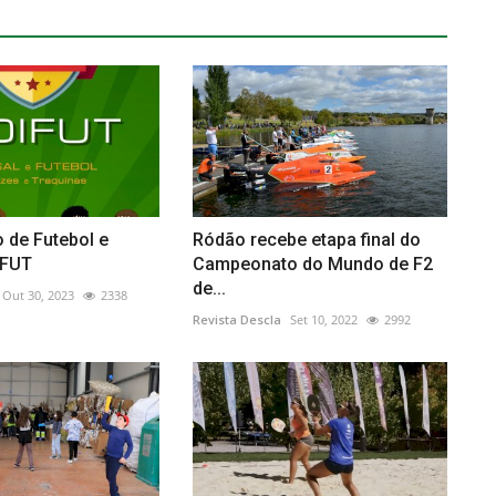
 de Futebol e
Ródão recebe etapa final do
IFUT
Campeonato do Mundo de F2
de...
Out 30, 2023
2338
Revista Descla
Set 10, 2022
2992