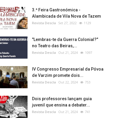
3.ª Feira Gastronómica -
Alambicada de Vila Nova de Tazem
Revista Descla
Set 27, 2022
1129
"Lembras-te da Guerra Colonial?"
no Teatro das Beiras,...
Revista Descla
Out 21, 2024
1097
IV Congresso Empresarial da Póvoa
de Varzim promete dois...
Revista Descla
Out 22, 2024
753
Dois professores lançam guia
juvenil que ensina a debater...
Revista Descla
Out 21, 2024
741