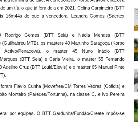
 um título que já fora dela em 2021. Celina Carpinteiro (BTT
mais 16m44s do que a vencedora. Leandra Gomes (Saertex
 30 Rodrigo Gomes (BTT Seia) e Nádia Mendes (BTT
s (Guilhabreu MTB), os masters 40 Martinho Saragoça (Korpo
o Activo/Penacova), o master 45 Nuno Inácio (BTT
Marques (BTT Seia) e Carla Vieira, o master 55 Fernando
Adelino Cruz (BTT Loulé/Elevis) e o master 65 Manuel Pinto
T).
a foram Flávio Cunha (Movefree/CM Torres Vedras (Cofidis) e
oão Monteiro (Paredes/Fortunna), na classe C, e Ivo Pereira
geral por equipas. O BTT Gardunha/Fundão/Create impôs-se