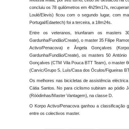
concluiu os 78 quilómetros em 4h29m17s, recuperando
Loulé/Elevis) ficou com o segundo lugar, com 
Portugal/Edaetech) foi a terceira, a 18m24s.
Entre os veteranos, triunfaram os masters
Gardunha/Fundão/Create), o master 35 Filipe Ramo
Activo/Penacova) e Ângela Gonçalves (Korp
Gardunha/Fundão/Create), os masters 50 António 
Gonçalves (CTM Vila Pouca BTT Team), o master 60 
(Carvic/Grupo S. Luís/Casa dos Óculos/Figueiras BT
Os melhores nas bicicletas de assistência eléctric
Cátia Santos. No para ciclismo subiram ao pódio J
(Róódinhas/Master Vantagem), na classe D.
O Korpo Activo/Penacova ganhou a classificação 
entre os colectivos master.