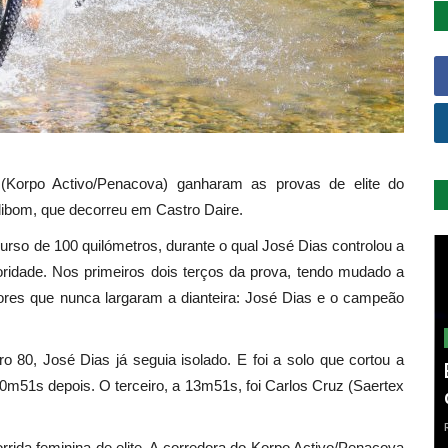
Korpo Activo/Penacova) ganharam as provas de elite do
bom, que decorreu em Castro Daire.
curso de 100 quilómetros, durante o qual José Dias controlou a
oridade. Nos primeiros dois terços da prova, tendo mudado a
dores que nunca largaram a dianteira: José Dias e o campeão
ro 80, José Dias já seguia isolado. E foi a solo que cortou a
0m51s depois. O terceiro, a 13m51s, foi Carlos Cruz (Saertex
rrida feminina de elite. A corredora do Korpo Activo/Penacova