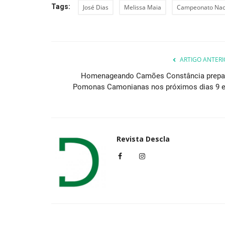
Tags:
José Dias
Melissa Maia
Campeonato Naci
Cultura
ARTIGO ANTERI
Homenageando Camões Constância prepa
Pomonas Camonianas nos próximos dias 9 e.
Revista Descla
Exposição sobre os Maranhos 
patente na Casa da...
Revista Descla
Ago 19, 2023
1867