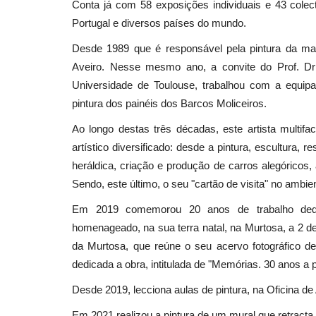
Conta já com 58 exposições individuais e 43 colec
Portugal e diversos países do mundo.
Desde 1989 que é responsável pela pintura da mai
Cultura
Aveiro. Nesse mesmo ano, a convite do Prof. Dr 
Universidade de Toulouse, trabalhou com a equip
pintura dos painéis dos Barcos Moliceiros.
Ao longo destas três décadas, este artista multi
artístico diversificado: desde a pintura, escultura, r
heráldica, criação e produção de carros alegóricos,
Sendo, este último, o seu "cartão de visita" no ambien
Casino Lisboa inaugura na Gale
Em 2019 comemorou 20 anos de trabalho dedic
Arte “Silêncios e...
homenageado, na sua terra natal, na Murtosa, a 2 de
da Murtosa, que reúne o seu acervo fotográfico de 
Revista Descla
Set 11, 2022
2887
dedicada a obra, intitulada de "Memórias. 30 anos a p
Desde 2019, lecciona aulas de pintura, na Oficina de
Em 2021 realizou a pintura de um mural que retracta 