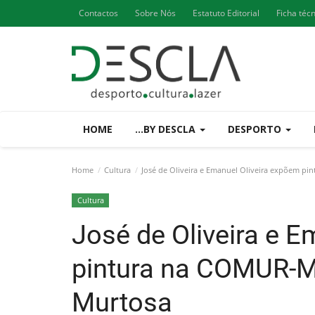
Contactos
Sobre Nós
Estatuto Editorial
Ficha téc
HOME
...BY DESCLA
DESPORTO
Home
Cultura
José de Oliveira e Emanuel Oliveira expõem p
Cultura
José de Oliveira e 
pintura na COMUR-M
Murtosa