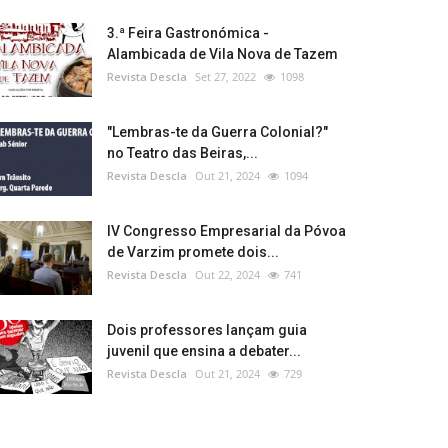
3.ª Feira Gastronómica -
Alambicada de Vila Nova de Tazem
Revista Descla
Set 27, 2022
1098
"Lembras-te da Guerra Colonial?"
no Teatro das Beiras,...
Revista Descla
Out 21, 2024
1094
IV Congresso Empresarial da Póvoa
de Varzim promete dois...
Revista Descla
Out 22, 2024
741
Dois professores lançam guia
juvenil que ensina a debater...
Revista Descla
Out 21, 2024
729