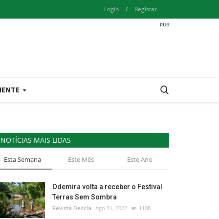
Login
/
Registar
IENTE
NOTÍCIAS MAIS LIDAS
Esta Semana
Este Mês
Este Ano
Odemira volta a receber o Festival
Terras Sem Sombra
Revista Descla
Ago 31, 2022
1108