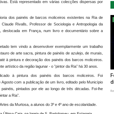
tivas. Está representado em várias colecções dispersas por
oria dos painéis de barcos moliceiros existentes na Ria de
Cultura
Claude Rivalls, Professor de Sociologia e Antropologia da
a, deslocada em França, num livro e documentário sobre a
facetado tem vindo a desenvolver exemplarmente um trabalho
estauro de arte sacra, pintura de painéis de azulejo, de murais,
 até à pintura e decoração dos painéis dos barcos moliceiros.
te artístico da região lagunar - o "pintor da Ria" há 30 anos.
ria de
Oleiros com mais alunos na fase local
F
ado à pintura dos painéis dos barcos moliceiros. Foi
do Concurso Nacional...
d
 Agosto com a publicação de um livro, editado pelo Município
painéis, pintados por ele ao longo de três décadas. Foi-lhe
Revista Descla
Jan 29, 2023
2550
Re
intar a Ria".
 Artes da Murtosa, a alunos do 3º e 4º ano de escolaridade.
a Última Ceia, na Igreja de S. Bartolomeu, em Estarreja.