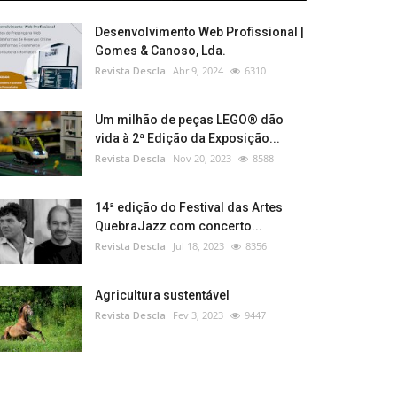
Desenvolvimento Web Profissional |
Gomes & Canoso, Lda.
Revista Descla
Abr 9, 2024
6310
Um milhão de peças LEGO® dão
vida à 2ª Edição da Exposição...
Revista Descla
Nov 20, 2023
8588
14ª edição do Festival das Artes
QuebraJazz com concerto...
Revista Descla
Jul 18, 2023
8356
Agricultura sustentável
Revista Descla
Fev 3, 2023
9447