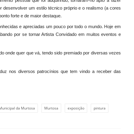
imento pessoal que foi adquirindo, tornaram-no apto a fazer
r desenvolver um estilo técnico próprio e o realismo (a cores
ponto forte e de maior destaque.
onhecidas e apreciadas um pouco por todo o mundo. Hoje em
bando por se tornar Artista Convidado em muitos eventos e
ido onde quer que vá, tendo sido premiado por diversas vezes
uz nos diversos patrocínios que tem vindo a receber das
nicipal da Murtosa
Murtosa
exposição
pintura