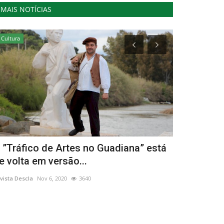
MAIS NOTÍCIAS
Cultura
Cultura
 ”Tráfico de Artes no Guadiana” está
Exposição 
e volta em versão...
Matoso na 
vista Descla
Nov 6, 2020
3640
Revista Descla
Ja