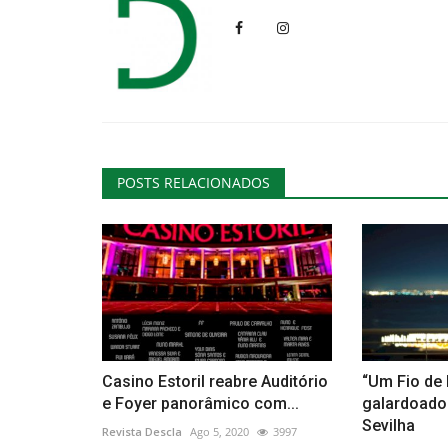
POSTS RELACIONADOS
Casino Estoril reabre Auditório
“Um Fio de 
e Foyer panorâmico com...
galardoado 
Sevilha
Revista Descla
Ago 5, 2020
3997