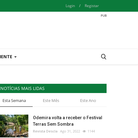
Login
/
Registar
IENTE
NOTÍCIAS MAIS LIDAS
Esta Semana
Este Mês
Este Ano
Odemira volta a receber o Festival
Terras Sem Sombra
Revista Descla
Ago 31, 2022
1144