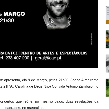
oz apresenta, dia 9 de Março, pelas 21h30, Joana Almeirante
as 21h30, Carolina de Deus (trio) Convida António Zambujo, no
oncertos que reúne, no mesmo palco, duas revelações da
 consagrados, no masculino.