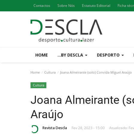
Contactos
Sobre Nós
Estatuto Editorial
Ficha téc
HOME
...BY DESCLA
DESPORTO
Home
Cultura
Joana Almeirante (solo) Convida Miguel Araújo
Cultura
Joana Almeirante (s
Araújo
Revista Descla
Fev 28, 2023 - 15:00
Atualizado: Fev