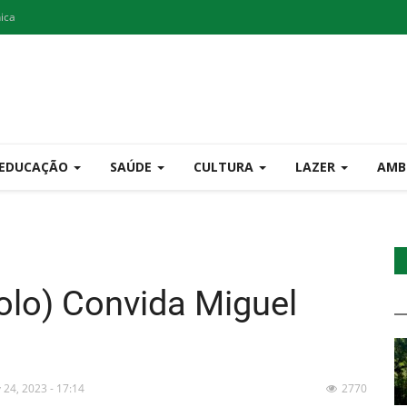
nica
EDUCAÇÃO
SAÚDE
CULTURA
LAZER
AMB
olo) Convida Miguel
 24, 2023 - 17:14
2770