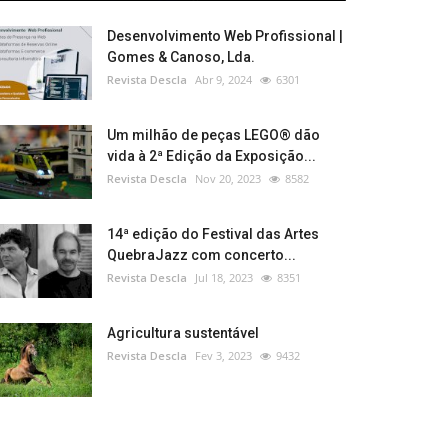
Desenvolvimento Web Profissional |
Gomes & Canoso, Lda.
Revista Descla
Abr 9, 2024
6301
Um milhão de peças LEGO® dão
vida à 2ª Edição da Exposição...
Revista Descla
Nov 20, 2023
8582
14ª edição do Festival das Artes
QuebraJazz com concerto...
Revista Descla
Jul 18, 2023
8351
Agricultura sustentável
Revista Descla
Fev 3, 2023
9432