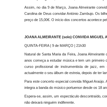
Assim, no dia 9 de Março, Joana Almeirante convida
Carolina de Deus convidar António Zambujo. Os bilh
Cultura
preço de 15,00€. O início dos concertos acontece pe
JOANA ALMEIRANTE (solo) CONVIDA MIGUEL
QUINTA-FEIRA | 9 de MARÇO | 21h30
Natural de Santa Maria da Feira, Joana Almeirant
anos começa a estudar música e tem um primeiro co
curso profissional de instrumentista de jazz, e
Calema encantaram o público 
actualmente o seu álbum de estreia, depois de ter la
Lounge D do Casino Estoril
Para este concerto especial convida Miguel Araújo. 
Revista Descla
Out 8, 2023
1711
integra a banda do músico portuense desde os 18 anos 
Espera-se, assim, um espectáculo descontraído, c
não deixará ninguém indiferente.