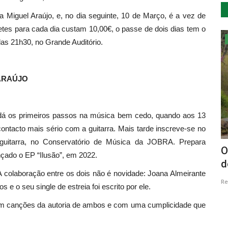
 Miguel Araújo, e, no dia seguinte, 10 de Março, é a vez de
etes para cada dia custam 10,00€, o passe de dois dias tem o
Cultura
las 21h30, no Grande Auditório.
 ARAÚJO
e dá os primeiros passos na música bem cedo, quando aos 13
ntacto mais sério com a guitarra. Mais tarde inscreve-se no
m guitarra, no Conservatório de Música da JOBRA. Prepara
no
Ser do Contra de regresso ao Sapo em
O
nçado o EP “Ilusão”, em 2022.
2021
d
A colaboração entre os dois não é novidade: Joana Almeirante
Revista Descla
Dez 20, 2020
4413
Re
e o seu single de estreia foi escrito por ele.
om canções da autoria de ambos e com uma cumplicidade que