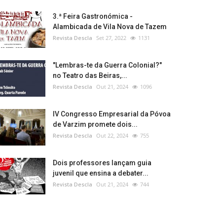
3.ª Feira Gastronómica -
Alambicada de Vila Nova de Tazem
Revista Descla
Set 27, 2022
1131
"Lembras-te da Guerra Colonial?"
no Teatro das Beiras,...
Revista Descla
Out 21, 2024
1096
IV Congresso Empresarial da Póvoa
de Varzim promete dois...
Revista Descla
Out 22, 2024
755
Dois professores lançam guia
juvenil que ensina a debater...
Revista Descla
Out 21, 2024
744