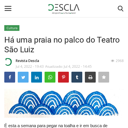
Cultura
Login
Registar
Há uma praia no palco do Teatro
São Luiz
Home
Revista Descla
2968
...by Descla
Jul 4, 2022 - 19:43
Atualizado: Jul 4, 2022 - 14:45
Desporto
Contactos
Sobre Nós
Educação
É esta a semana para pegar na toalha e ir em busca de