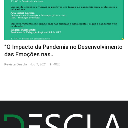
11
“O Impacto da Pandemia no Desenvolvimento
M
das Emoções nas...
f
Revista Descla
Nov 7, 2021
4020
Re