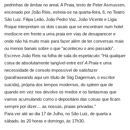
pedrinhas de âmbar no areal. A Praia, texto de Peter Asmussen,
Estatuto Editorial
encenado por João Reis, estreia-se na quarta-feira, 6, no Teatro
São Luiz. Filipa Leão, João Pedro Vaz, João Vicente e Lígia
Saúde
Roque interpretam os dois casais que se encontram num hotel
medíocre em frente a uma praia em vias de desaparecer e
Ficha técnica
onde não há muito mais para fazer além de ter conversas mais
ou menos banais sobre o que “aconteceu o ano passado”.
Cultura
Escreve João Reis na folha de sala do espetáculo: “Há qualquer
coisa de absolutamente tangível entre est’
A Praia
e uma
Lazer
necessidade de consolo impossível de satisfazer
(parafraseando aqui um título de Stig Dagerman, o escritor
Ambiente
suicida), própria dos tempos modernos, do
spleen
que de
quando em vez nos devolve os medos e os fantasmas que
vamos acumulando como o depositário das coisas que ficam
sempre por dizer… as nossas, praias privadas.”
Para ver até ao dia 17 de Julho, no São Luiz, de quarta a
sábado, às 20 horas e domingo, às 17h30.