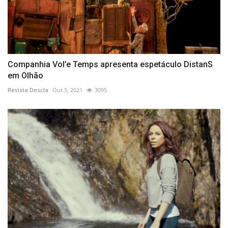
Companhia Vol’e Temps apresenta espetáculo DistanS
em Olhão
Revista Descla
Out 5, 2021
3095