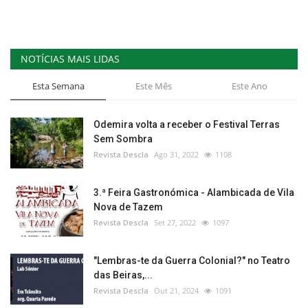
NOTÍCIAS MAIS LIDAS
Esta Semana
Este Mês
Este Ano
Odemira volta a receber o Festival Terras
Sem Sombra
Revista Descla
Ago 31, 2022
1108
3.ª Feira Gastronómica - Alambicada de Vila
Nova de Tazem
Revista Descla
Set 27, 2022
1097
"Lembras-te da Guerra Colonial?" no Teatro
das Beiras,...
Revista Descla
Out 21, 2024
1091