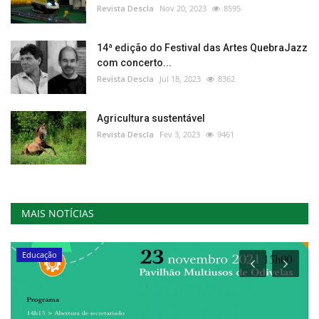
Revista Descla
Nov 20, 2023
8595
14ª edição do Festival das Artes QuebraJazz
com concerto...
Revista Descla
Jul 18, 2023
8362
Agricultura sustentável
Revista Descla
Fev 3, 2023
9461
MAIS NOTÍCIAS
Educação