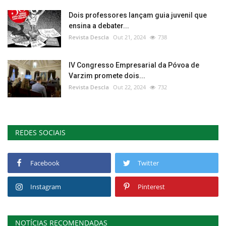
Dois professores lançam guia juvenil que
ensina a debater...
Revista Descla
Out 21, 2024
738
IV Congresso Empresarial da Póvoa de
Varzim promete dois...
Revista Descla
Out 22, 2024
732
REDES SOCIAIS
Facebook
Twitter
Instagram
Pinterest
NOTÍCIAS RECOMENDADAS