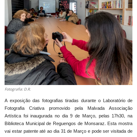
Estatuto Editorial
Saúde
Ficha técnica
Cultura
Lazer
Ambiente
Fotografia: D.R.
A exposição das fotografias tiradas durante o Laboratório de
Fotografia Criativa promovido pela Malvada Associação
Artística foi inaugurada no dia 9 de Março, pelas 17h30, na
Biblioteca Municipal de Reguengos de Monsaraz. Esta mostra
vai estar patente até ao dia 31 de Março e pode ser visitada de