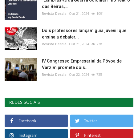
das Beiras,...
Revista Descla
Out 21, 2024
1091
Dois professores lançam guia juvenil que
ensina a debater...
Revista Descla
Out 21, 2024
738
IV Congresso Empresarial da Póvoa de
Varzim promete dois...
Revista Descla
Out 22, 2024
735
REDES SOCIAIS
Facebook
Twitter
Instagram
Pinterest