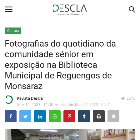
Cultura
Login
Registar
Fotografias do quotidiano da
comunidade sénior em
Home
exposição na Biblioteca
...by Descla
Municipal de Reguengos de
Monsaraz
Desporto
Revista Descla
2515
Contactos
Mar 15, 2023 - 11:00
Atualizado: Mar 14, 2023 - 09:51
Sobre Nós
Educação