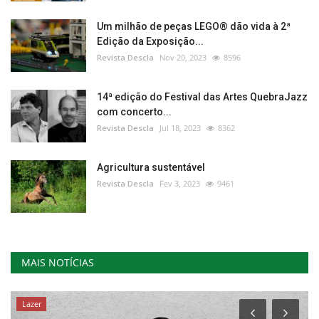
Um milhão de peças LEGO® dão vida à 2ª
Edição da Exposição...
Revista Descla
Nov 20, 2023
8596
14ª edição do Festival das Artes QuebraJazz
com concerto...
Revista Descla
Jul 18, 2023
8362
Agricultura sustentável
Revista Descla
Fev 3, 2023
9461
MAIS NOTÍCIAS
Lazer