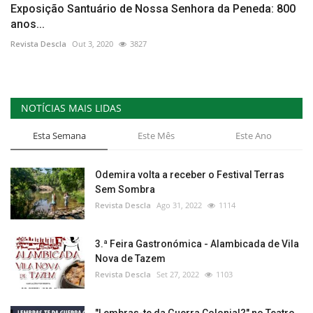
Exposição Santuário de Nossa Senhora da Peneda: 800
anos...
Revista Descla
Out 3, 2020
3827
NOTÍCIAS MAIS LIDAS
Esta Semana
Este Mês
Este Ano
Odemira volta a receber o Festival Terras
Sem Sombra
Revista Descla
Ago 31, 2022
1114
3.ª Feira Gastronómica - Alambicada de Vila
Nova de Tazem
Revista Descla
Set 27, 2022
1103
"Lembras-te da Guerra Colonial?" no Teatro