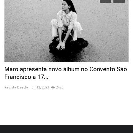
o
Maro apresenta novo álbum no Convento São
C
Francisco a 17...
F
Revista Descla
Jun 12, 2023
2425
Re