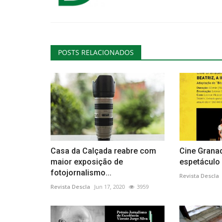
POSTS RELACIONADOS
Casa da Calçada reabre com
Cine Grana
maior exposição de
espetáculo d
fotojornalismo...
Revista Descla
Revista Descla
Jun 17, 2020
3959