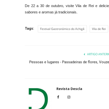
De 22 a 30 de outubro, visite Vila de Rei e deli
sabores e aromas já tradicionais.
Cultura
Tags:
Festival Gastronómico do Achigã
Vila de Rei
ARTIGO ANTERI
Pessoas e lugares - Passadeiras de flores, Vouze
“Chefs À Prova”: a escolha
gastronómica mais exclusiva...
Revista Descla
Fev 12, 2023
2324
Revista Descla