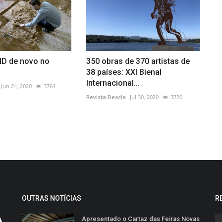
ND de novo no
350 obras de 370 artistas de
38 países: XXI Bienal
Internacional...
Jun 24, 2020
3764
Revista Descla
Jul 30, 2020
3720
OUTRAS NOTÍCIAS
R
Apresentado o Cartaz das Feiras Novas