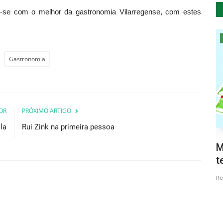
cie-se com o melhor da gastronomia Vilarregense, com estes
Cultura
Gastronomia
OR
PRÓXIMO ARTIGO
la
Rui Zink na primeira pessoa
Interior do concelho de Loulé vai estar
M
em destaque em...
t
Revista Descla
Set 20, 2022
2550
Re