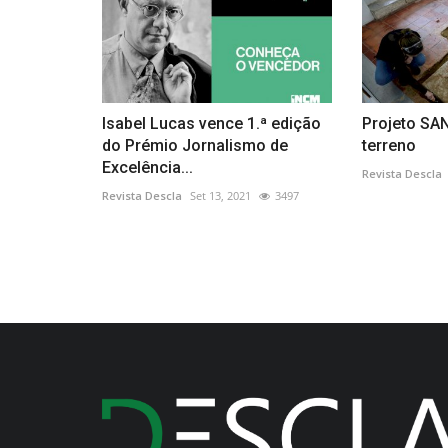
Isabel Lucas vence 1.ª edição
Projeto SA
do Prémio Jornalismo de
terreno
Excelência...
Revista Descla
Revista Descla
Set 13, 2021
3497