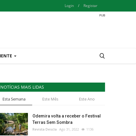
Login
/
Registar
IENTE
NOTÍCIAS MAIS LIDAS
Esta Semana
Este Mês
Este Ano
Odemira volta a receber o Festival
Terras Sem Sombra
Revista Descla
Ago 31, 2022
1136