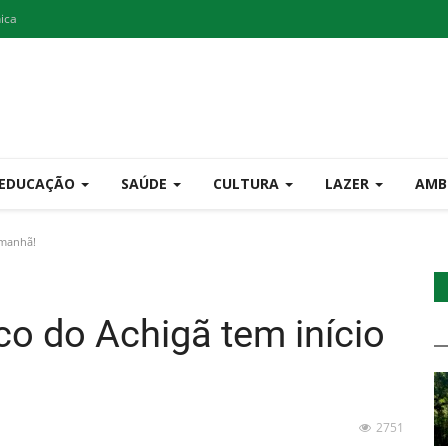
nica
EDUCAÇÃO
SAÚDE
CULTURA
LAZER
AMB
amanhã!
co do Achigã tem início
2751