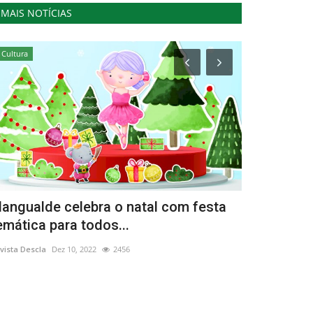
MAIS NOTÍCIAS
Cultura
Cultura
angualde celebra o natal com festa
Festival 
emática para todos...
Dias regres
vista Descla
Dez 10, 2022
2456
Revista Descla
No