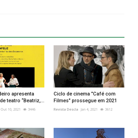
deiro apresenta
Ciclo de cinema "Café com
e teatro “Beatriz,...
Filmes" prossegue em 2021
Out 10, 2021
3446
Revista Descla
Jan 4, 2021
3612