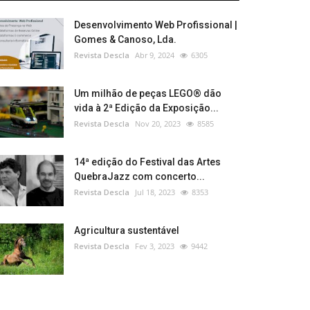
Desenvolvimento Web Profissional |
Gomes & Canoso, Lda.
Revista Descla
Abr 9, 2024
6305
Um milhão de peças LEGO® dão
vida à 2ª Edição da Exposição...
Revista Descla
Nov 20, 2023
8585
14ª edição do Festival das Artes
QuebraJazz com concerto...
Revista Descla
Jul 18, 2023
8353
Agricultura sustentável
Revista Descla
Fev 3, 2023
9442