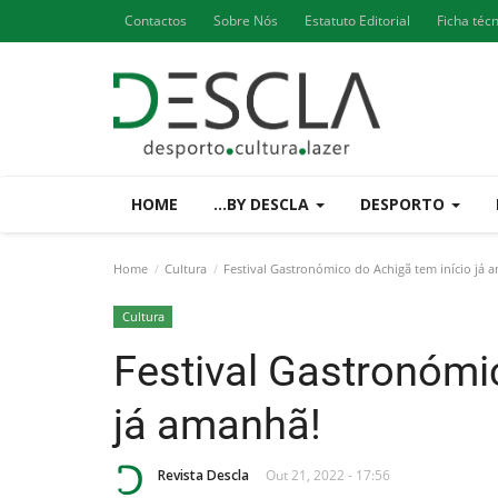
Contactos
Sobre Nós
Estatuto Editorial
Ficha téc
HOME
...BY DESCLA
DESPORTO
Home
Cultura
Festival Gastronómico do Achigã tem início já 
Cultura
Festival Gastronómi
já amanhã!
Revista Descla
Out 21, 2022 - 17:56