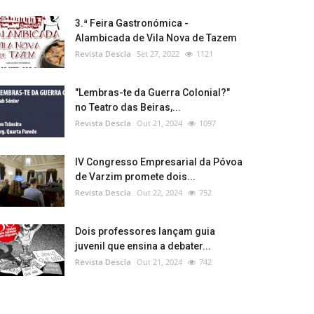
3.ª Feira Gastronómica -
Alambicada de Vila Nova de Tazem
Revista Descla
Set 27, 2022
1121
"Lembras-te da Guerra Colonial?"
no Teatro das Beiras,...
Revista Descla
Out 21, 2024
1097
IV Congresso Empresarial da Póvoa
de Varzim promete dois...
Revista Descla
Out 22, 2024
752
Dois professores lançam guia
juvenil que ensina a debater...
Revista Descla
Out 21, 2024
742