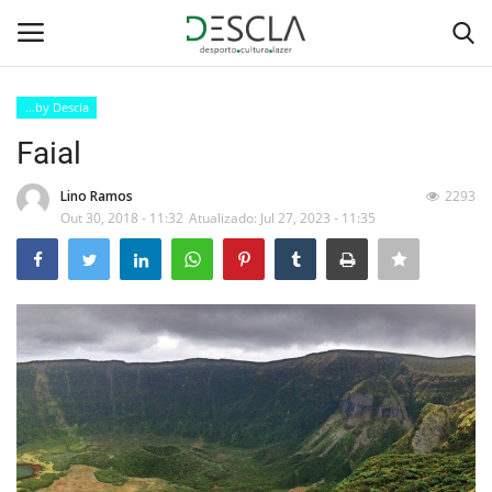
...by Descla
Login
Registar
Faial
Home
Lino Ramos
2293
Out 30, 2018 - 11:32
Atualizado: Jul 27, 2023 - 11:35
...by Descla
Desporto
Contactos
Sobre Nós
Educação