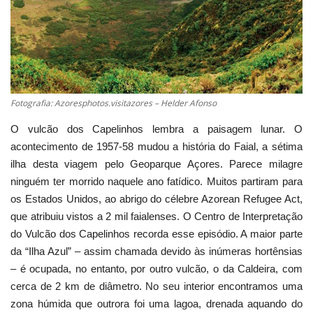
Estatuto Editorial
Saúde
Ficha técnica
Fotografia: Azoresphotos.visitazores – Helder Afonso
O vulcão dos Capelinhos lembra a paisagem lunar. O
Cultura
acontecimento de 1957-58 mudou a história do Faial, a sétima
ilha desta viagem pelo Geoparque Açores. Parece milagre
Lazer
ninguém ter morrido naquele ano fatídico. Muitos partiram para
os Estados Unidos, ao abrigo do célebre Azorean Refugee Act,
Ambiente
que atribuiu vistos a 2 mil faialenses. O Centro de Interpretação
do Vulcão dos Capelinhos recorda esse episódio. A maior parte
da “Ilha Azul” – assim chamada devido às inúmeras hortênsias
– é ocupada, no entanto, por outro vulcão, o da Caldeira, com
cerca de 2 km de diâmetro. No seu interior encontramos uma
zona húmida que outrora foi uma lagoa, drenada aquando do