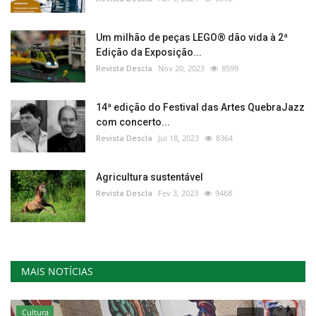
Um milhão de peças LEGO® dão vida à 2ª
Edição da Exposição...
Revista Descla
Nov 20, 2023
8599
14ª edição do Festival das Artes QuebraJazz
com concerto...
Revista Descla
Jul 18, 2023
8364
Agricultura sustentável
Revista Descla
Fev 3, 2023
9468
MAIS NOTÍCIAS
Cultura