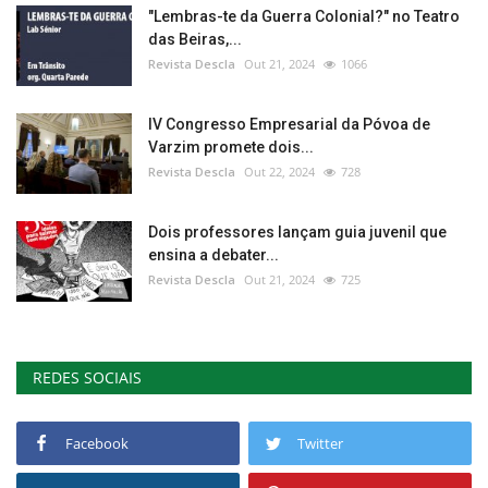
"Lembras-te da Guerra Colonial?" no Teatro
das Beiras,...
Revista Descla
Out 21, 2024
1066
IV Congresso Empresarial da Póvoa de
Varzim promete dois...
Revista Descla
Out 22, 2024
728
Dois professores lançam guia juvenil que
ensina a debater...
Revista Descla
Out 21, 2024
725
REDES SOCIAIS
Facebook
Twitter