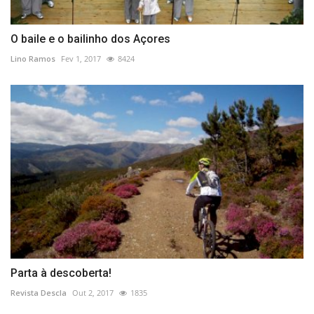
O baile e o bailinho dos Açores
Lino Ramos
Fev 1, 2017
8424
Parta à descoberta!
Revista Descla
Out 2, 2017
1835