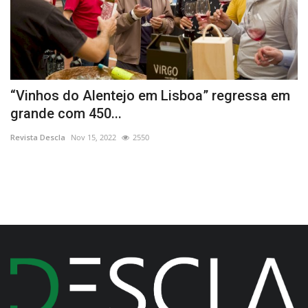
“Vinhos do Alentejo em Lisboa” regressa em
S
grande com 450...
P
Revista Descla
Nov 15, 2022
2550
Re