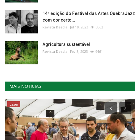
14ª edição do Festival das Artes QuebraJazz
com concerto...
Revista Descla
Jul 18, 2023
8362
Agricultura sustentável
Revista Descla
Fev 3, 2023
9461
MAIS NOTÍCIAS
Lazer