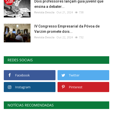
Dois professores lançam guia juvenil que
ensina a debater...
Revista Descla
Out 21, 2024
738
IV Congresso Empresarial da Póvoa de
Varzim promete dois...
Revista Descla
Out 22, 2024
732
REDES SOCIAIS
Facebook
Twitter
Instagram
Pinterest
NOTÍCIAS RECOMENDADAS