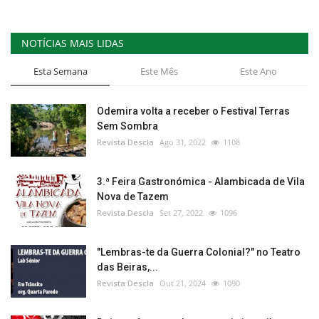
NOTÍCIAS MAIS LIDAS
Esta Semana
Este Mês
Este Ano
Odemira volta a receber o Festival Terras
Sem Sombra
Revista Descla
Ago 31, 2022
1108
3.ª Feira Gastronómica - Alambicada de Vila
Nova de Tazem
Revista Descla
Set 27, 2022
1096
"Lembras-te da Guerra Colonial?" no Teatro
das Beiras,...
Revista Descla
Out 21, 2024
1090