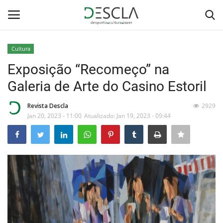
Cultura
Login
Registar
Exposição “Recomeço” na
Galeria de Arte do Casino Estoril
Home
Revista Descla
2929
...by Descla
Jan 20, 2023 - 11:00
Atualizado: Jan 19, 2023 - 09:44
Desporto
Contactos
Sobre Nós
Educação