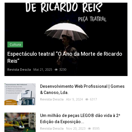
Cultura
Espectáculo teatral “O Ano da Morte de Ricardo
Reis”
Revista Descla
Mai 21, 2025
3230
Desenvolvimento Web Profissional | Gomes
& Canoso, Lda.
Revista Descla
Abr 9, 2024
6317
Um milhão de peças LEGO® dão vida à 2ª
Edição da Exposição...
Revista Descla
Nov 20, 2023
8595