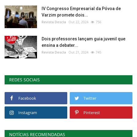
IV Congresso Empresarial da Póvoa de
Varzim promete dois...
Revista Descla
Out 22, 2024
756
Dois professores lançam guia juvenil que
ensina a debater...
Revista Descla
Out 21, 2024
745
REDES SOCIAIS
Facebook
Twitter
Instagram
Pinterest
NOTÍCIAS RECOMENDADAS