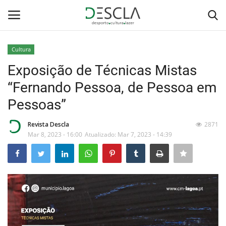
Cultura
Login
Registar
Exposição de Técnicas Mistas
“Fernando Pessoa, de Pessoa em
Home
Pessoas”
...by Descla
Revista Descla
2871
Mar 8, 2023 - 16:00
Atualizado: Mar 7, 2023 - 14:39
Desporto
Contactos
Sobre Nós
Educação