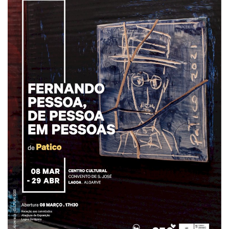
Estatuto Editorial
Saúde
Ficha técnica
Cultura
Lazer
Ambiente