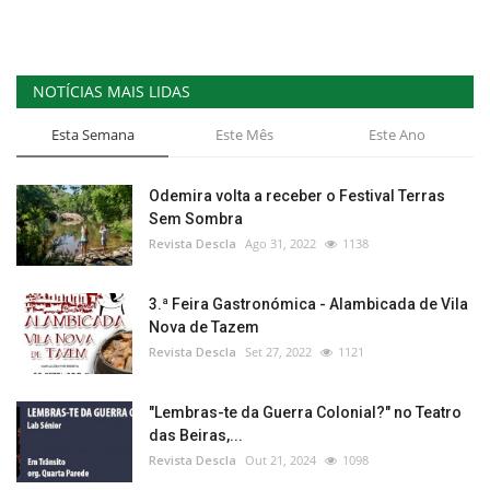
NOTÍCIAS MAIS LIDAS
Esta Semana
Este Mês
Este Ano
Odemira volta a receber o Festival Terras
Sem Sombra
Revista Descla
Ago 31, 2022
1138
3.ª Feira Gastronómica - Alambicada de Vila
Nova de Tazem
Revista Descla
Set 27, 2022
1121
"Lembras-te da Guerra Colonial?" no Teatro
das Beiras,...
Revista Descla
Out 21, 2024
1098