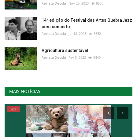
Revista Descla
Nov 20, 2023
8585
14ª edição do Festival das Artes QuebraJazz
com concerto...
Revista Descla
Jul 18, 2023
8352
Agricultura sustentável
Revista Descla
Fev 3, 2023
9440
MAIS NOTÍCIAS
Lazer