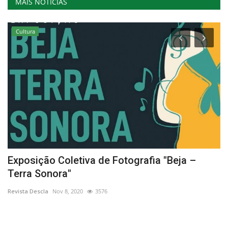
MAIS NOTÍCIAS
Cultura
am
Exposição Coletiva de Fotografia "Beja –
C
Terra Sonora"
Re
Revista Descla
Nov 8, 2020
3576