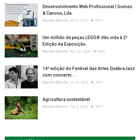
Desenvolvimento Web Profissional | Gomes
& Canoso, Lda.
Revista Descla
Abr 9, 2024
6319
Um milhão de peças LEGO® dão vida à 2ª
Edição da Exposição...
Revista Descla
Nov 20, 2023
8601
14ª edição do Festival das Artes QuebraJazz
com concerto...
Revista Descla
Jul 18, 2023
8367
Agricultura sustentável
Revista Descla
Fev 3, 2023
9473