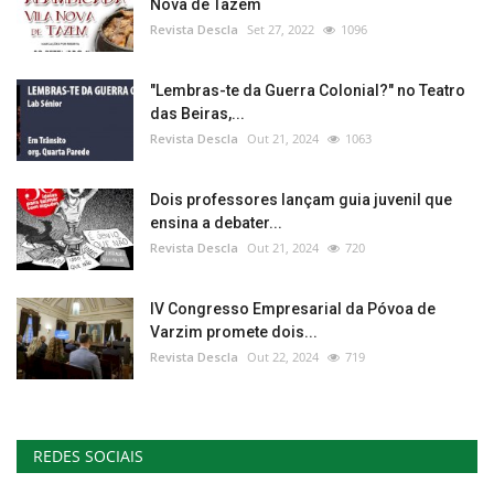
Nova de Tazem
Revista Descla
Set 27, 2022
1096
"Lembras-te da Guerra Colonial?" no Teatro
das Beiras,...
Revista Descla
Out 21, 2024
1063
Dois professores lançam guia juvenil que
ensina a debater...
Revista Descla
Out 21, 2024
720
IV Congresso Empresarial da Póvoa de
Varzim promete dois...
Revista Descla
Out 22, 2024
719
REDES SOCIAIS