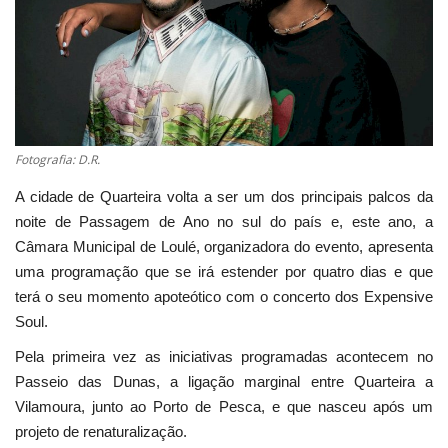
Estatuto Editorial
Saúde
Ficha técnica
Fotografia: D.R.
Cultura
A cidade de Quarteira volta a ser um dos principais palcos da
noite de Passagem de Ano no sul do país e, este ano, a
Lazer
Câmara Municipal de Loulé, organizadora do evento, apresenta
uma programação que se irá estender por quatro dias e que
Ambiente
terá o seu momento apoteótico com o concerto dos Expensive
Soul.
Pela primeira vez as iniciativas programadas acontecem no
Passeio das Dunas, a ligação marginal entre Quarteira a
Vilamoura, junto ao Porto de Pesca, e que nasceu após um
projeto de renaturalização.