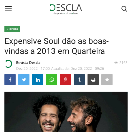
Cultura
Login
Registar
Expensive Soul dão as boas-
vindas a 2013 em Quarteira
Home
Revista Descla
2163
...by Descla
Dez 20, 2022 - 17:00
Atualizado: Dez 20, 2022 - 09:26
Desporto
Contactos
Sobre Nós
Educação