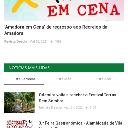
‘Amadora em Cena’ de regresso aos Recreios da
Amadora
Revista Descla
Mai 30, 2021
4068
NOTÍCIAS MAIS LIDAS
Esta Semana
Este Mês
Este Ano
Odemira volta a receber o Festival Terras
Sem Sombra
Revista Descla
Ago 31, 2022
1105
3.ª Feira Gastronómica - Alambicada de Vila