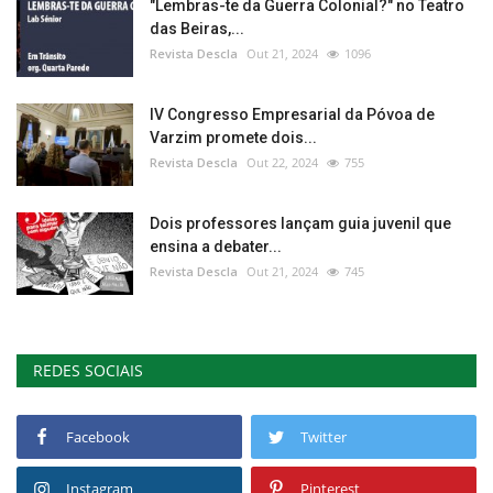
"Lembras-te da Guerra Colonial?" no Teatro
das Beiras,...
Revista Descla
Out 21, 2024
1096
IV Congresso Empresarial da Póvoa de
Varzim promete dois...
Revista Descla
Out 22, 2024
755
Dois professores lançam guia juvenil que
ensina a debater...
Revista Descla
Out 21, 2024
745
REDES SOCIAIS
Facebook
Twitter
Instagram
Pinterest