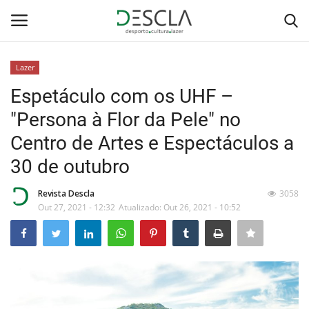
Lazer
Login
Registar
Espetáculo com os UHF –
"Persona à Flor da Pele" no
Home
Centro de Artes e Espectáculos a
...by Descla
30 de outubro
Desporto
Revista Descla
3058
Out 27, 2021 - 12:32
Atualizado: Out 26, 2021 - 10:52
Contactos
Sobre Nós
Educação