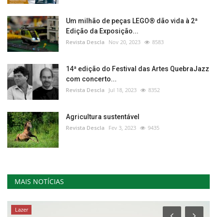
Um milhão de peças LEGO® dão vida à 2ª
Edição da Exposição...
Revista Descla
Nov 20, 2023
8583
14ª edição do Festival das Artes QuebraJazz
com concerto...
Revista Descla
Jul 18, 2023
8352
Agricultura sustentável
Revista Descla
Fev 3, 2023
9435
MAIS NOTÍCIAS
Lazer