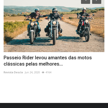
Passeio Rider levou amantes das motos
1
clássicas pelas melhores...
C
Revista Descla
Jun 24, 2020
4164
Re