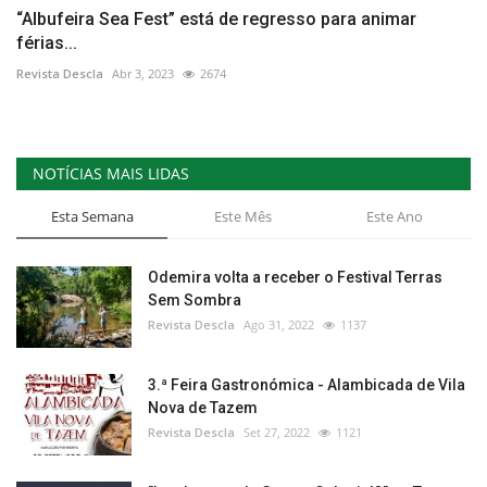
“Albufeira Sea Fest” está de regresso para animar
férias...
Revista Descla
Abr 3, 2023
2674
NOTÍCIAS MAIS LIDAS
Esta Semana
Este Mês
Este Ano
Odemira volta a receber o Festival Terras
Sem Sombra
Revista Descla
Ago 31, 2022
1137
3.ª Feira Gastronómica - Alambicada de Vila
Nova de Tazem
Revista Descla
Set 27, 2022
1121