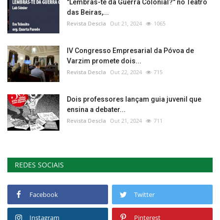
"Lembras-te da Guerra Colonial?" no Teatro
das Beiras,...
Revista Descla
Out 21, 2024
1065
IV Congresso Empresarial da Póvoa de
Varzim promete dois...
Revista Descla
Out 22, 2024
715
Dois professores lançam guia juvenil que
ensina a debater...
Revista Descla
Out 21, 2024
711
REDES SOCIAIS
Facebook
Twitter
Instagram
Pinterest