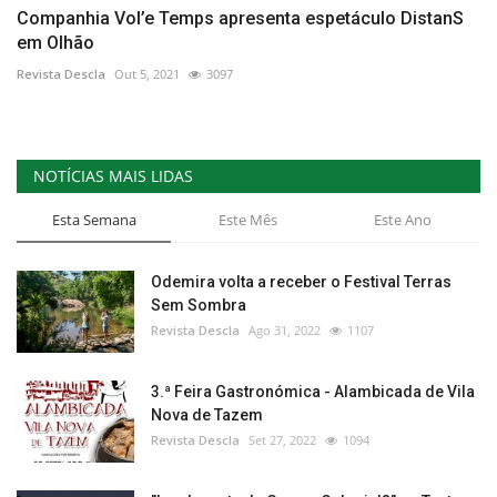
Companhia Vol’e Temps apresenta espetáculo DistanS
em Olhão
Revista Descla
Out 5, 2021
3097
NOTÍCIAS MAIS LIDAS
Esta Semana
Este Mês
Este Ano
Odemira volta a receber o Festival Terras
Sem Sombra
Revista Descla
Ago 31, 2022
1107
3.ª Feira Gastronómica - Alambicada de Vila
Nova de Tazem
Revista Descla
Set 27, 2022
1094