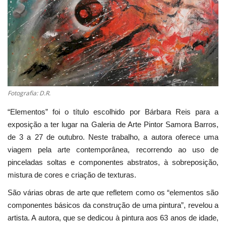
Estatuto Editorial
Saúde
Ficha técnica
Fotografia: D.R.
Cultura
“Elementos” foi o título escolhido por Bárbara Reis para a
Lazer
exposição a ter lugar na Galeria de Arte Pintor Samora Barros,
de 3 a 27 de outubro. Neste trabalho, a autora oferece uma
Ambiente
viagem pela arte contemporânea, recorrendo ao uso de
pinceladas soltas e componentes abstratos, à sobreposição,
mistura de cores e criação de texturas.
São várias obras de arte que refletem como os “elementos são
componentes básicos da construção de uma pintura”, revelou a
artista. A autora, que se dedicou à pintura aos 63 anos de idade,