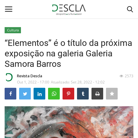
Cultura
Login
Registar
“Elementos” é o título da próxima
exposição na galeria Galeria
Home
Samora Barros
...by Descla
Revista Descla
2573
Out 1, 2022 - 17:00
Atualizado: Set 28, 2022 - 12:02
Desporto
Contactos
Sobre Nós
Educação