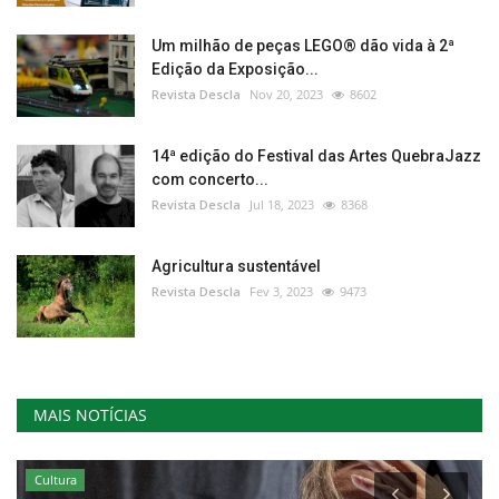
Um milhão de peças LEGO® dão vida à 2ª
Edição da Exposição...
Revista Descla
Nov 20, 2023
8602
14ª edição do Festival das Artes QuebraJazz
com concerto...
Revista Descla
Jul 18, 2023
8368
Agricultura sustentável
Revista Descla
Fev 3, 2023
9473
MAIS NOTÍCIAS
Cultura