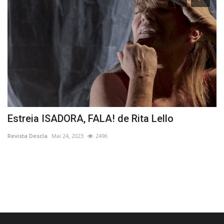
Estreia ISADORA, FALA! de Rita Lello
B
“
Revista Descla
Mai 24, 2023
2496
Re