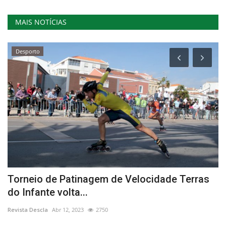
MAIS NOTÍCIAS
Desporto
Torneio de Patinagem de Velocidade Terras
C
do Infante volta...
G
Revista Descla
Abr 12, 2023
2750
Re