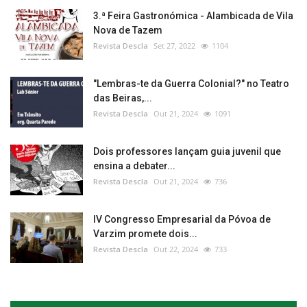
3.ª Feira Gastronómica - Alambicada de Vila
Nova de Tazem
Revista Descla
Set 27, 2022
1104
"Lembras-te da Guerra Colonial?" no Teatro
das Beiras,...
Revista Descla
Out 21, 2024
1091
Dois professores lançam guia juvenil que
ensina a debater...
Revista Descla
Out 21, 2024
736
IV Congresso Empresarial da Póvoa de
Varzim promete dois...
Revista Descla
Out 22, 2024
733