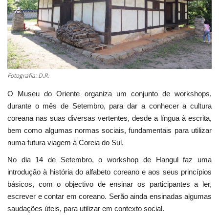
Estatuto Editorial
Saúde
Ficha técnica
Fotografia: D.R.
Cultura
O Museu do Oriente organiza um conjunto de workshops,
durante o mês de Setembro, para dar a conhecer a cultura
Lazer
coreana nas suas diversas vertentes, desde a língua à escrita,
bem como algumas normas sociais, fundamentais para utilizar
Ambiente
numa futura viagem à Coreia do Sul.
No dia 14 de Setembro, o workshop de Hangul faz uma
introdução à história do alfabeto coreano e aos seus princípios
básicos, com o objectivo de ensinar os participantes a ler,
escrever e contar em coreano. Serão ainda ensinadas algumas
saudações úteis, para utilizar em contexto social.