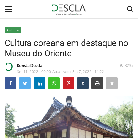
Cultura
Login
Registar
Cultura coreana em destaque no
Museu do Oriente
Home
Revista Descla
3235
...by Descla
Set 11, 2022 - 09:00
Atualizado: Set 7, 2022 - 11:22
Desporto
Contactos
Sobre Nós
Educação