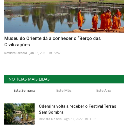
Museu do Oriente dá a conhecer o “Berço das
Civilizações...
Revista Descla
Jan 15, 2021
3857
NOTÍCIAS MAIS LIDAS
Esta Semana
Este Mês
Este Ano
Odemira volta a receber o Festival Terras
Sem Sombra
Revista Descla
Ago 31, 2022
1116