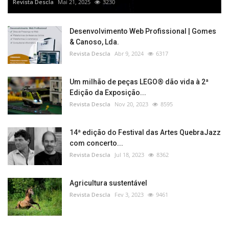
Revista Descla
Mai 21, 2025
3230
Desenvolvimento Web Profissional | Gomes
& Canoso, Lda.
Revista Descla
Abr 9, 2024
6317
Um milhão de peças LEGO® dão vida à 2ª
Edição da Exposição...
Revista Descla
Nov 20, 2023
8595
14ª edição do Festival das Artes QuebraJazz
com concerto...
Revista Descla
Jul 18, 2023
8362
Agricultura sustentável
Revista Descla
Fev 3, 2023
9461