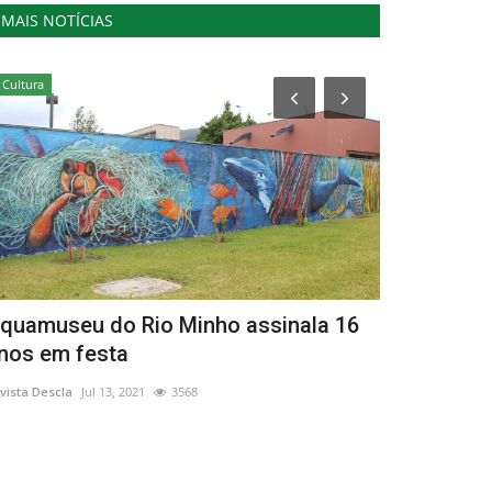
MAIS NOTÍCIAS
Cultura
Cultura
quamuseu do Rio Minho assinala 16
Theatro Gil
nos em festa
programaçã
vista Descla
Jul 13, 2021
3568
Revista Descla
De