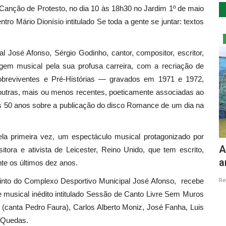
Canção de Protesto, no dia 10 às 18h30 no Jardim 1º de maio
o Mário Dionísio intitulado Se toda a gente se juntar: textos
Cultura
l José Afonso, Sérgio Godinho, cantor, compositor, escritor,
agem musical pela sua profusa carreira, com a recriação de
reviventes e Pré-Histórias — gravados em 1971 e 1972,
 outras, mais ou menos recentes, poeticamente associadas ao
s 50 anos sobre a publicação do disco Romance de um dia na
ela primeira vez, um espectáculo musical protagonizado por
s
Festa do Teatro de Setúbal
A
tora e ativista de Leicester, Reino Unido, que tem escrito,
a
te os últimos dez anos.
Revista Descla
Ago 17, 2022
2764
Re
ecinto do Complexo Desportivo Municipal José Afonso, recebe
 musical inédito intitulado Sessão de Canto Livre Sem Muros
canta Pedro Faura), Carlos Alberto Moniz, José Fanha, Luis
l Quedas.