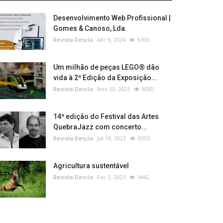
Desenvolvimento Web Profissional |
Gomes & Canoso, Lda.
Revista Descla
Abr 9, 2024
6305
Um milhão de peças LEGO® dão
vida à 2ª Edição da Exposição...
Revista Descla
Nov 20, 2023
8585
14ª edição do Festival das Artes
QuebraJazz com concerto...
Revista Descla
Jul 18, 2023
8353
Agricultura sustentável
Revista Descla
Fev 3, 2023
9442