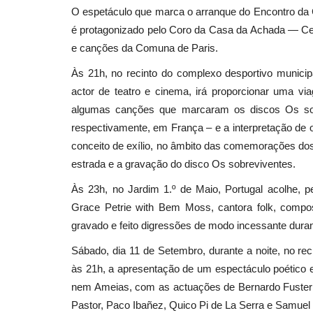
O espetáculo que marca o arranque do Encontro da 
é protagonizado pelo Coro da Casa da Achada — Centr
e canções da Comuna de Paris.
Cultura
Às 21h, no recinto do complexo desportivo municipa
actor de teatro e cinema, irá proporcionar uma vi
algumas canções que marcaram os discos Os sob
respectivamente, em França – e a interpretação de
conceito de exílio, no âmbito das comemorações do
estrada e a gravação do disco Os sobreviventes.
Às 23h, no Jardim 1.º de Maio, Portugal acolhe, p
Mercado oitocentista em Torre
Grace Petrie with Bem Moss, cantora folk, composi
Vedras no âmbito do festival...
gravado e feito digressões de modo incessante duran
Revista Descla
Ago 27, 2021
3402
Sábado, dia 11 de Setembro, durante a noite, no r
às 21h, a apresentação de um espectáculo poético e
nem Ameias, com as actuações de Bernardo Fuster (
Pastor, Paco Ibañez, Quico Pi de La Serra e Samue