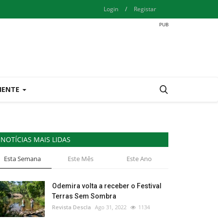
Login
/
Registar
IENTE
NOTÍCIAS MAIS LIDAS
Esta Semana
Este Mês
Este Ano
Odemira volta a receber o Festival
Terras Sem Sombra
Revista Descla
Ago 31, 2022
1134