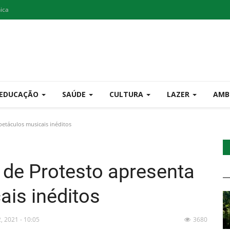
nica
EDUCAÇÃO
SAÚDE
CULTURA
LAZER
AMB
etáculos musicais inéditos
de Protesto apresenta
ais inéditos
2, 2021 - 10:05
3680