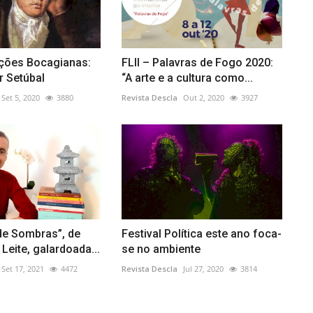
ões Bocagianas:
FLII – Palavras de Fogo 2020:
r Setúbal
“A arte e a cultura como...
Set 5, 2020
3880
Revista Descla
Out 2, 2020
3927
de Sombras”, de
Festival Política este ano foca-
Leite, galardoada...
se no ambiente
Set 17, 2021
4472
Revista Descla
Jul 27, 2020
3814