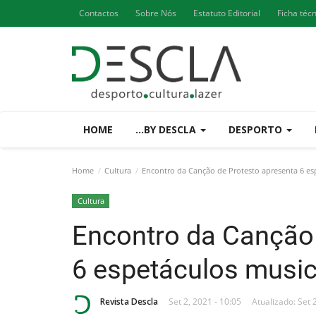
Contactos
Sobre Nós
Estatuto Editorial
Ficha téc
HOME
...BY DESCLA
DESPORTO
Home
Cultura
Encontro da Canção de Protesto apresenta 6 esp
Cultura
Encontro da Canção 
6 espetáculos music
Revista Descla
Set 2, 2021 - 10:05
Atualizado: Set 