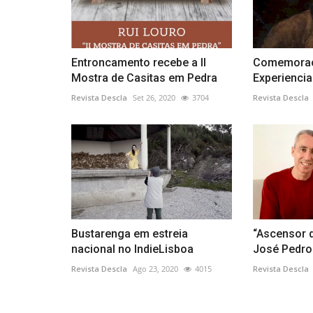
Entroncamento recebe a II
Comemoraç
Mostra de Casitas em Pedra
Experiencia
Revista Descla
Set 26, 2020
3704
Revista Descla
Bustarenga em estreia
“Ascensor 
nacional no IndieLisboa
José Pedro 
Revista Descla
Ago 23, 2020
4015
Revista Descla