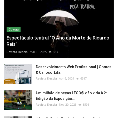
Cultura
Espectáculo teatral “O Ano da Morte de Ricardo
Reis”
Revista Descla
Mai 21, 2025
3230
Desenvolvimento Web Profissional | Gomes
& Canoso, Lda.
Revista Descla
Abr 9, 2024
6317
Um milhão de peças LEGO® dão vida à 2ª
Edição da Exposição...
Revista Descla
Nov 20, 2023
8598