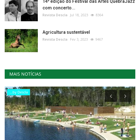
14ª edição do Festival das Artes QuebraJazz
com concerto...
Revista Descla
Jul 18, 2023
8364
Agricultura sustentável
Revista Descla
Fev 3, 2023
9467
MAIS NOTÍCIAS
...by Descla