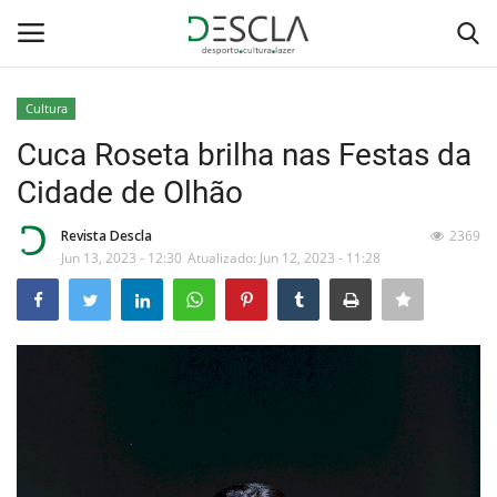
Cultura
Login
Registar
Cuca Roseta brilha nas Festas da
Cidade de Olhão
Home
Revista Descla
2369
...by Descla
Jun 13, 2023 - 12:30
Atualizado: Jun 12, 2023 - 11:28
Desporto
Contactos
Sobre Nós
Educação