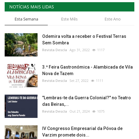
NOTÍCIAS MAIS LIDAS
Esta Semana
Este Mês
Este Ano
Odemira volta a receber o Festival Terras
Sem Sombra
Revista Descla
Ago 31, 2022
1117
3.ª Feira Gastronómica - Alambicada de Vila
Nova de Tazem
Revista Descla
Set 27, 2022
1111
"Lembras-te da Guerra Colonial?" no Teatro
das Beiras,...
Revista Descla
Out 21, 2024
1075
IV Congresso Empresarial da Póvoa de
Varzim promete dois...