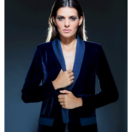
Estatuto Editorial
Saúde
Ficha técnica
Cultura
Lazer
Ambiente