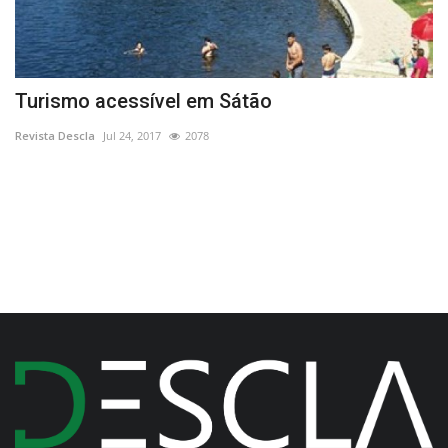
Turismo acessível em Sátão
E
A
Revista Descla
Jul 24, 2017
2078
Re