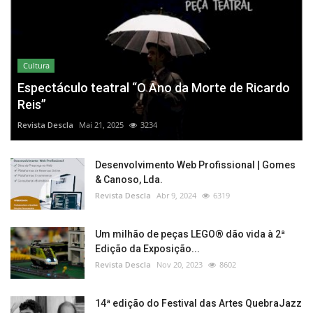
Cultura
Espectáculo teatral “O Ano da Morte de Ricardo
Reis”
Revista Descla
Mai 21, 2025
3234
Desenvolvimento Web Profissional | Gomes
& Canoso, Lda.
Revista Descla
Abr 9, 2024
6319
Um milhão de peças LEGO® dão vida à 2ª
Edição da Exposição...
Revista Descla
Nov 20, 2023
8602
14ª edição do Festival das Artes QuebraJazz