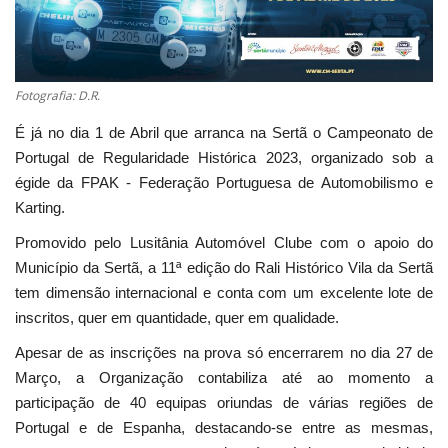
Estatuto Editorial
Saúde
Fotografia: D.R.
É já no dia 1 de Abril que arranca na Sertã o Campeonato de
Ficha técnica
Portugal de Regularidade Histórica 2023, organizado sob a
égide da FPAK - Federação Portuguesa de Automobilismo e
Cultura
Karting.
Lazer
Promovido pelo Lusitânia Automóvel Clube com o apoio do
Município da Sertã, a 11ª edição do Rali Histórico Vila da Sertã
Ambiente
tem dimensão internacional e conta com um excelente lote de
inscritos, quer em quantidade, quer em qualidade.
Apesar de as inscrições na prova só encerrarem no dia 27 de
Março, a Organização contabiliza até ao momento a
participação de 40 equipas oriundas de várias regiões de
Portugal e de Espanha, destacando-se entre as mesmas,