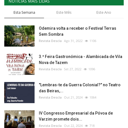
NOTÍCIAS MAIS LIDAS
Esta Semana
Este Mês
Este Ano
Odemira volta a receber o Festival Terras
Sem Sombra
Revista Descla
Ago 31, 2022
1106
3.ª Feira Gastronómica - Alambicada de Vila
Nova de Tazem
Revista Descla
Set 27, 2022
1096
"Lembras-te da Guerra Colonial?" no Teatro
das Beiras,...
Revista Descla
Out 21, 2024
1064
IV Congresso Empresarial da Póvoa de
Varzim promete dois...
Revista Descla
Out 22, 2024
718