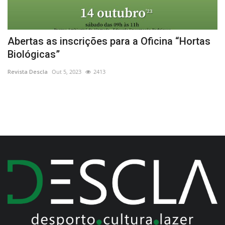
o
Abertas as inscrições para a Oficina “Hortas
N
Biológicas”
V
Revista Descla
Out 5, 2023
2413
Re