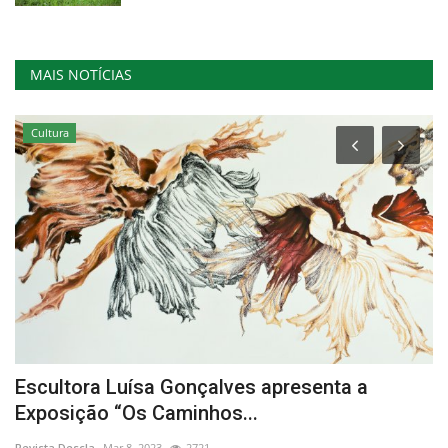
MAIS NOTÍCIAS
Cultura
Escultora Luísa Gonçalves apresenta a
Í
Exposição “Os Caminhos...
Re
Revista Descla
Mar 8, 2023
2721