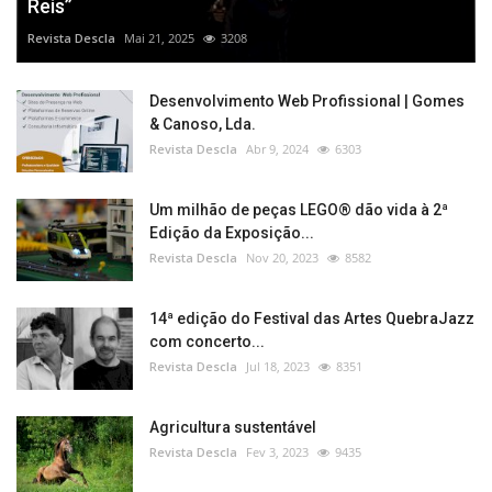
Reis”
Revista Descla
Mai 21, 2025
3208
Desenvolvimento Web Profissional | Gomes
& Canoso, Lda.
Revista Descla
Abr 9, 2024
6303
Um milhão de peças LEGO® dão vida à 2ª
Edição da Exposição...
Revista Descla
Nov 20, 2023
8582
14ª edição do Festival das Artes QuebraJazz
com concerto...
Revista Descla
Jul 18, 2023
8351
Agricultura sustentável
Revista Descla
Fev 3, 2023
9435