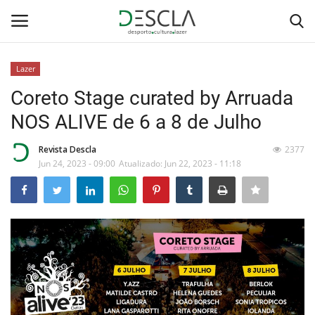
Lazer
Login
Registar
Coreto Stage curated by Arruada
NOS ALIVE de 6 a 8 de Julho
Home
Revista Descla
2377
...by Descla
Jun 24, 2023 - 09:00
Atualizado: Jun 22, 2023 - 11:18
Desporto
Contactos
Sobre Nós
Educação