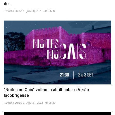
do...
Revista Descla
Jun 20, 2020
5608
“Noites no Cais” voltam a abrilhantar o Verão
lacobrigense
Revista Descla
Ago 31, 2023
2139