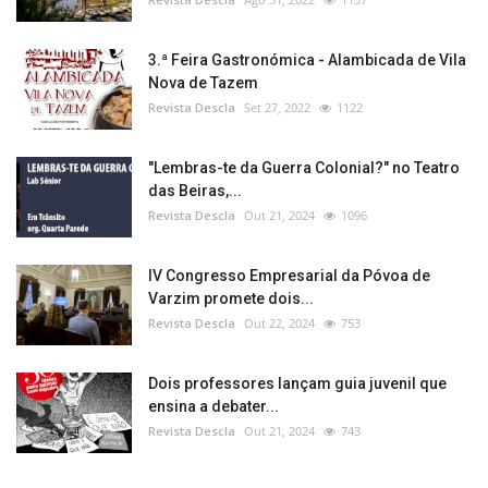
3.ª Feira Gastronómica - Alambicada de Vila
Nova de Tazem
Revista Descla
Set 27, 2022
1122
"Lembras-te da Guerra Colonial?" no Teatro
das Beiras,...
Revista Descla
Out 21, 2024
1096
IV Congresso Empresarial da Póvoa de
Varzim promete dois...
Revista Descla
Out 22, 2024
753
Dois professores lançam guia juvenil que
ensina a debater...
Revista Descla
Out 21, 2024
743