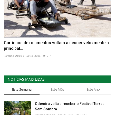
Carrinhos de rolamentos voltam a descer velozmente a
principal...
Revista Descla
Set 8, 2023
2141
NOTÍCIAS MAIS LIDAS
Esta Semana
Este Mês
Este Ano
Odemira volta a receber o Festival Terras
Sem Sombra
Revista Descla
Ago 31, 2022
1137