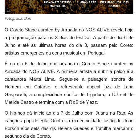
Estatuto Editorial
Fotografia: D.R.
Saúde
O Coreto Stage curated by Arruada no NOS ALIVE revela hoje
a programação para os 3 dias do festival. A partir do dia 6 de
Ficha técnica
Julho e até às últimas horas do dia 8, passam pelo Coreto
artistas emergentes da cena musical em Portugal.
Cultura
É no dia 6 de Julho que arranca o Coreto Stage curated by
Arruada do NOS ALIVE. A primeira artista a subir a palco é a
Lazer
cantautora Marta Lima. Segue-se a paisagem sonora de
Homem em Catarse, o refrescante appeal jazz de Lana
Ambiente
Gasparøtti, a complexidade sónica de Ligadura, o DJ set de
Matilde Castro e termina com a R&B de Y.azz.
O hip-hop dá início ao dia 7 de Julho com Juana na Rap. As
canções pop de Rita Onofre, a excentricidade fusão de João
Borsch e os sets das djs Helena Guedes e Trafulha marcam o
segundo dia de Coreto.