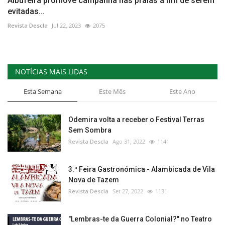
Albufeira promove campanha nas praias a fim de serem
evitadas...
Revista Descla
Jul 22, 2023
2075
NOTÍCIAS MAIS LIDAS
Esta Semana
Este Mês
Este Ano
Odemira volta a receber o Festival Terras
Sem Sombra
Revista Descla
Ago 31, 2022
1141
3.ª Feira Gastronómica - Alambicada de Vila
Nova de Tazem
Revista Descla
Set 27, 2022
1131
"Lembras-te da Guerra Colonial?" no Teatro