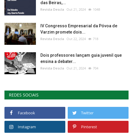
das Beiras,...
Revista Descla
Out 21, 2024
1048
IV Congresso Empresarial da Póvoa de
Varzim promete dois...
Revista Descla
Out 22, 2024
718
Dois professores lançam guia juvenil que
ensina a debater...
Revista Descla
Out 21, 2024
704
REDES SOCIAIS
Facebook
Twitter
Instagram
Pinterest