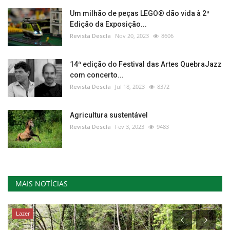
Um milhão de peças LEGO® dão vida à 2ª
Edição da Exposição...
Revista Descla
Nov 20, 2023
8606
14ª edição do Festival das Artes QuebraJazz
com concerto...
Revista Descla
Jul 18, 2023
8372
Agricultura sustentável
Revista Descla
Fev 3, 2023
9483
MAIS NOTÍCIAS
Lazer