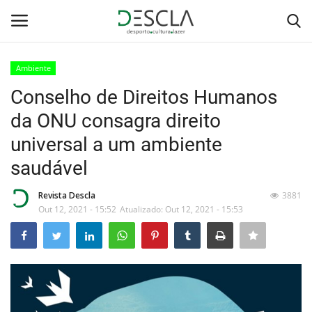
Ambiente
Login
Registar
Conselho de Direitos Humanos
da ONU consagra direito
Home
universal a um ambiente
...by Descla
saudável
Desporto
Revista Descla
3881
Out 12, 2021 - 15:52
Atualizado: Out 12, 2021 - 15:53
Contactos
Sobre Nós
Educação