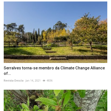
Serralves torna-se membro da Climate Change Alliance
of...
Revista Descla
Jan 14, 2021
4836