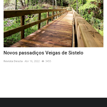
e
Novos passadiços Veigas de Sistelo
P
p
Revista Descla
Abr 16, 2022
3455
Re