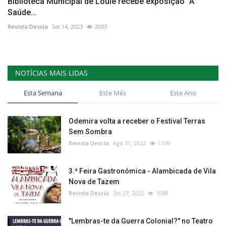
Biblioteca Municipal de Loulé recebe exposição “A
Saúde...
Revista Descla
Set 14, 2023
2033
NOTÍCIAS MAIS LIDAS
Esta Semana
Este Mês
Este Ano
Odemira volta a receber o Festival Terras
Sem Sombra
Revista Descla
Ago 31, 2022
1109
3.ª Feira Gastronómica - Alambicada de Vila
Nova de Tazem
Revista Descla
Set 27, 2022
1098
"Lembras-te da Guerra Colonial?" no Teatro