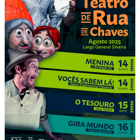
Estatuto Editorial
Saúde
Ficha técnica
Cultura
Lazer
Ambiente