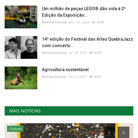
Um milhão de peças LEGO® dão vida à 2ª
Edição da Exposição...
Revista Descla
Nov 20, 2023
8589
14ª edição do Festival das Artes QuebraJazz
com concerto...
Revista Descla
Jul 18, 2023
8358
Agricultura sustentável
Revista Descla
Fev 3, 2023
9450
MAIS NOTÍCIAS
Cultura