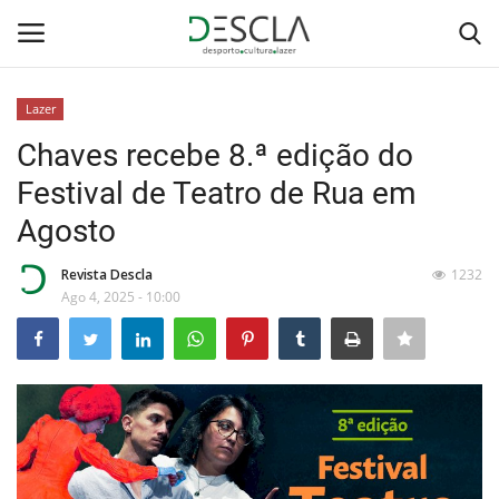
Lazer
Login
Registar
Chaves recebe 8.ª edição do
Festival de Teatro de Rua em
Home
Agosto
...by Descla
Revista Descla
1232
Ago 4, 2025 - 10:00
Desporto
Contactos
Sobre Nós
Educação