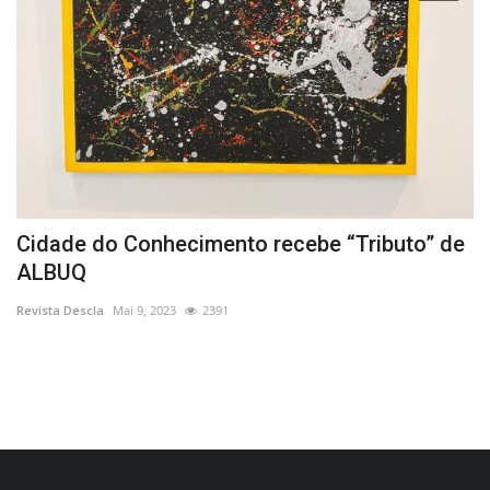
de
Cidade do Conhecimento recebe “Tributo” de
O
ALBUQ
M
Revista Descla
Mai 9, 2023
2391
Re