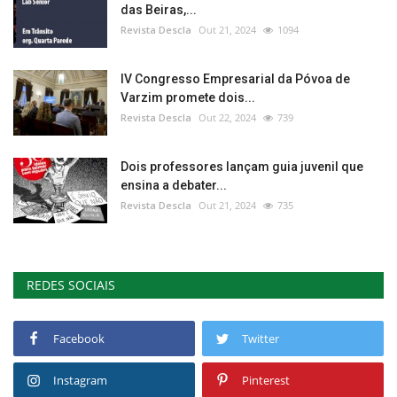
das Beiras,...
Revista Descla
Out 21, 2024
1094
IV Congresso Empresarial da Póvoa de
Varzim promete dois...
Revista Descla
Out 22, 2024
739
Dois professores lançam guia juvenil que
ensina a debater...
Revista Descla
Out 21, 2024
735
REDES SOCIAIS
Facebook
Twitter
Instagram
Pinterest