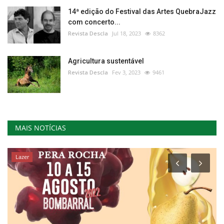
14ª edição do Festival das Artes QuebraJazz
com concerto...
Revista Descla
Jul 18, 2023
8362
Agricultura sustentável
Revista Descla
Fev 3, 2023
9461
MAIS NOTÍCIAS
Lazer