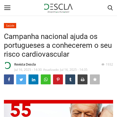
Saúde
Login
Registar
Campanha nacional ajuda os
portugueses a conhecerem o seu
Home
risco cardiovascular
...by Descla
Revista Descla
1932
Jul 16, 2025 - 14:30
Atualizado: Jul 16, 2025 - 14:35
Desporto
Contactos
Sobre Nós
Educação