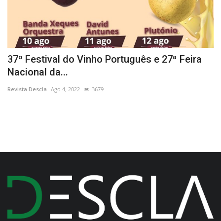
37º Festival do Vinho Português e 27ª Feira
O
Nacional da...
p
Revista Descla
Ago 4, 2022
3679
Re