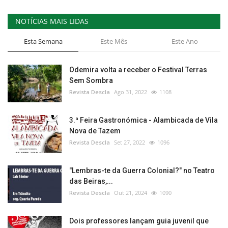
NOTÍCIAS MAIS LIDAS
Esta Semana
Este Mês
Este Ano
Odemira volta a receber o Festival Terras
Sem Sombra
Revista Descla
Ago 31, 2022
1108
3.ª Feira Gastronómica - Alambicada de Vila
Nova de Tazem
Revista Descla
Set 27, 2022
1096
"Lembras-te da Guerra Colonial?" no Teatro
das Beiras,...
Revista Descla
Out 21, 2024
1090
Dois professores lançam guia juvenil que