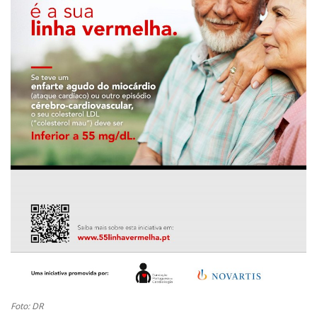
Estatuto Editorial
Saúde
Ficha técnica
Cultura
Lazer
Ambiente
Foto: DR