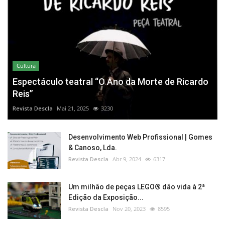
Cultura
Espectáculo teatral “O Ano da Morte de Ricardo
Reis”
Revista Descla
Mai 21, 2025
3230
Desenvolvimento Web Profissional | Gomes
& Canoso, Lda.
Revista Descla
Abr 9, 2024
6317
Um milhão de peças LEGO® dão vida à 2ª
Edição da Exposição...
Revista Descla
Nov 20, 2023
8595