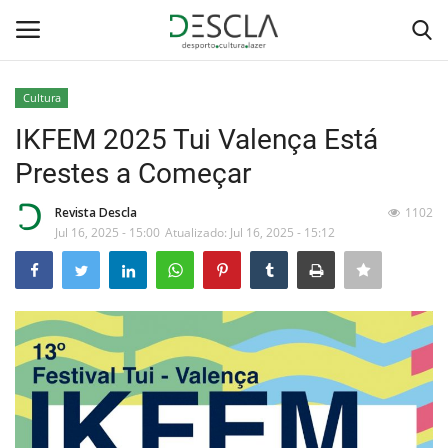
Cultura
Login
Registar
IKFEM 2025 Tui Valença Está
Prestes a Começar
Home
Revista Descla
1102
...by Descla
Jul 16, 2025 - 15:00
Atualizado: Jul 16, 2025 - 15:12
Desporto
Contactos
Sobre Nós
Educação