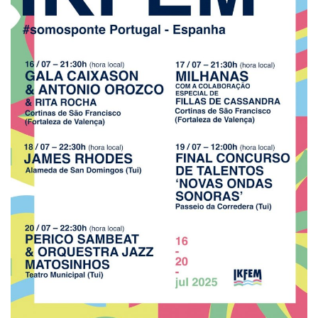
Estatuto Editorial
Saúde
Ficha técnica
Cultura
Lazer
Ambiente