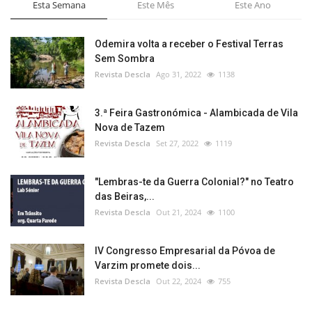
Esta Semana
Este Mês
Este Ano
Odemira volta a receber o Festival Terras
Sem Sombra
Revista Descla
Ago 31, 2022
1138
3.ª Feira Gastronómica - Alambicada de Vila
Nova de Tazem
Revista Descla
Set 27, 2022
1119
"Lembras-te da Guerra Colonial?" no Teatro
das Beiras,...
Revista Descla
Out 21, 2024
1100
IV Congresso Empresarial da Póvoa de
Varzim promete dois...
Revista Descla
Out 22, 2024
755