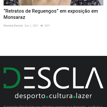
de
“Retratos de Reguengos” em exposição em
O
Monsaraz
Re
Revista Descla
Dez 1, 2021
3241
O projecto Descla tem por objectivo promover o desporto, a cultura e