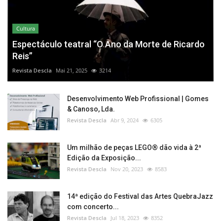
Cultura
Espectáculo teatral “O Ano da Morte de Ricardo
Reis”
Revista Descla
Mai 21, 2025
3214
Desenvolvimento Web Profissional | Gomes
& Canoso, Lda.
Revista Descla
Abr 9, 2024
6305
Um milhão de peças LEGO® dão vida à 2ª
Edição da Exposição...
Revista Descla
Nov 20, 2023
8583
14ª edição do Festival das Artes QuebraJazz
com concerto...
Revista Descla
Jul 18, 2023
8352