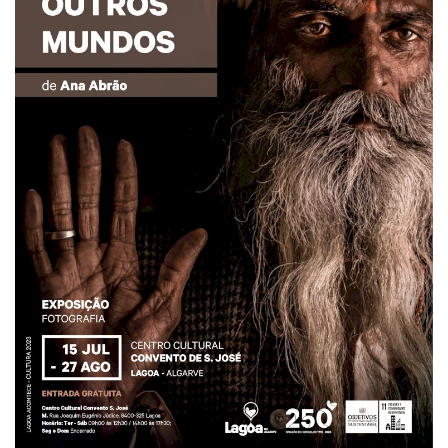
Estatuto Editorial
Saúde
Ficha técnica
Cultura
Lazer
Ambiente