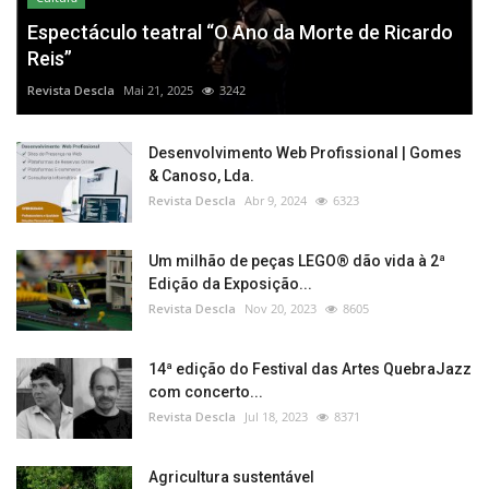
Espectáculo teatral “O Ano da Morte de Ricardo
Reis”
Revista Descla
Mai 21, 2025
3242
Desenvolvimento Web Profissional | Gomes
& Canoso, Lda.
Revista Descla
Abr 9, 2024
6323
Um milhão de peças LEGO® dão vida à 2ª
Edição da Exposição...
Revista Descla
Nov 20, 2023
8605
14ª edição do Festival das Artes QuebraJazz
com concerto...
Revista Descla
Jul 18, 2023
8371
Agricultura sustentável