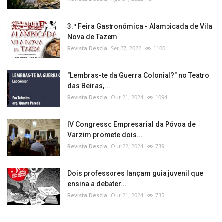
3.ª Feira Gastronómica - Alambicada de Vila
Nova de Tazem
Revista Descla
Set 27, 2022
1100
"Lembras-te da Guerra Colonial?" no Teatro
das Beiras,...
Revista Descla
Out 21, 2024
1094
IV Congresso Empresarial da Póvoa de
Varzim promete dois...
Revista Descla
Out 22, 2024
739
Dois professores lançam guia juvenil que
ensina a debater...
Revista Descla
Out 21, 2024
735