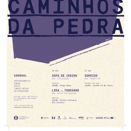
Estatuto Editorial
Saúde
Ficha técnica
Cultura
Lazer
Ambiente