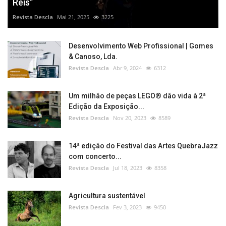
Reis”
Revista Descla
Mai 21, 2025
3225
Desenvolvimento Web Profissional | Gomes
& Canoso, Lda.
Revista Descla
Abr 9, 2024
6312
Um milhão de peças LEGO® dão vida à 2ª
Edição da Exposição...
Revista Descla
Nov 20, 2023
8589
14ª edição do Festival das Artes QuebraJazz
com concerto...
Revista Descla
Jul 18, 2023
8358
Agricultura sustentável
Revista Descla
Fev 3, 2023
9450