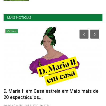
MAIS NOTÍCIAS
Cultura
D. Maria II em Casa estreia em Maio mais de
I
20 espectáculos...
2
Revista Descla
Mai 1, 2020
6734
Re