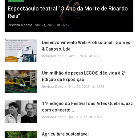
Espectáculo teatral “O Ano da Morte de Ricardo
Reis”
Revista Descla
Mai 21, 2025
3217
Desenvolvimento Web Profissional | Gomes
& Canoso, Lda.
Revista Descla
Abr 9, 2024
6305
Um milhão de peças LEGO® dão vida à 2ª
Edição da Exposição...
Revista Descla
Nov 20, 2023
8585
14ª edição do Festival das Artes QuebraJazz
com concerto...
Revista Descla
Jul 18, 2023
8353
Agricultura sustentável