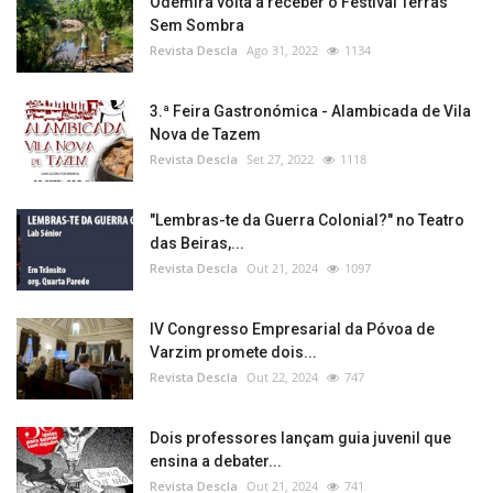
Odemira volta a receber o Festival Terras
Sem Sombra
Revista Descla
Ago 31, 2022
1134
3.ª Feira Gastronómica - Alambicada de Vila
Nova de Tazem
Revista Descla
Set 27, 2022
1118
"Lembras-te da Guerra Colonial?" no Teatro
das Beiras,...
Revista Descla
Out 21, 2024
1097
IV Congresso Empresarial da Póvoa de
Varzim promete dois...
Revista Descla
Out 22, 2024
747
Dois professores lançam guia juvenil que
ensina a debater...
Revista Descla
Out 21, 2024
741