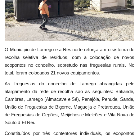
Estatuto Editorial
Saúde
Ficha técnica
O Município de Lamego e a Resinorte reforçaram o sistema de
recolha seletiva de resíduos, com a colocação de novos
Cultura
ecopontos no concelho, sobretudo nas freguesias rurais. No
total, foram colocados 21 novos equipamentos.
Lazer
As freguesias do concelho de Lamego abrangidas pelo
Ambiente
alargamento da rede de recolha são as seguintes: Britiande,
Cambres, Lamego (Almacave e Sé), Penajóia, Penude, Sande,
União de Freguesias de Bigorne, Magueija e Pretarouca, União
de Freguesias de Cepões, Meijinhos e Melcões e Vila Nova de
Souto d´El Rei.
Constituídos por três contentores individuais, os ecopontos