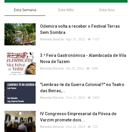
Esta Semana
Este Mês
Este Ano
Odemira volta a receber o Festival Terras
Sem Sombra
Revista Descla
Ago 31, 2022
1107
3.ª Feira Gastronómica - Alambicada de Vila
Nova de Tazem
Revista Descla
Set 27, 2022
1096
"Lembras-te da Guerra Colonial?" no Teatro
das Beiras,...
Revista Descla
Out 21, 2024
1063
IV Congresso Empresarial da Póvoa de
Varzim promete dois...
Revista Descla
Out 22, 2024
723