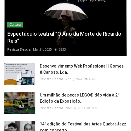
Cultura
Espectáculo teatral “O Ano da Morte de Ricardo
Reis”
Revista Descla
Mai 21, 2025
3233
Desenvolvimento Web Profissional | Gomes
& Canoso, Lda.
Revista Descla
Abr 9, 2024
6318
Um milhão de peças LEGO® dão vida à 2ª
Edição da Exposição...
Revista Descla
Nov 20, 2023
8601
14ª edição do Festival das Artes QuebraJazz
com concerto...