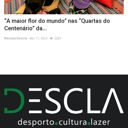
“A maior flor do mundo” nas “Quartas do
E
Centenário” da...
Re
Revista Descla
Abr 11, 2023
2287