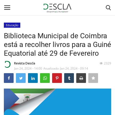
Educação
Login
Registar
Biblioteca Municipal de Coimbra
está a recolher livros para a Guiné
Home
Equatorial até 29 de Fevereiro
...by Descla
Revista Descla
2329
Jan 24, 2024 - 14:00
Atualizado: Jan 24, 2024 - 09:14
Desporto
Contactos
Sobre Nós
Educação