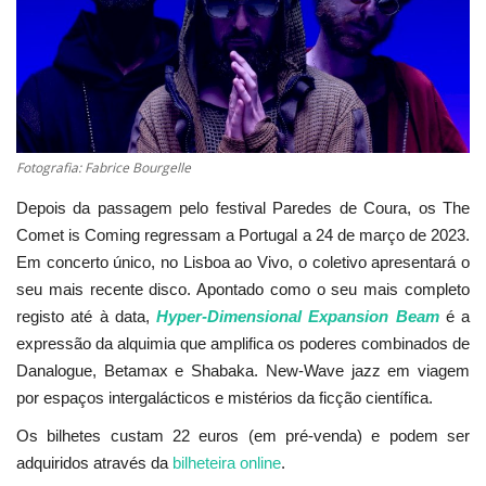
Estatuto Editorial
Saúde
Ficha técnica
Fotografia: Fabrice Bourgelle
Cultura
Depois da passagem pelo festival Paredes de Coura, os The
Comet is Coming regressam a Portugal a 24 de março de 2023.
Lazer
Em concerto único, no Lisboa ao Vivo, o coletivo apresentará o
seu mais recente disco. Apontado como o seu mais completo
Ambiente
registo até à data,
Hyper-Dimensional Expansion Beam
é a
expressão da alquimia que amplifica os poderes combinados de
Danalogue, Betamax e Shabaka. New-Wave jazz em viagem
por espaços intergalácticos e mistérios da ficção científica.
Os bilhetes custam 22 euros (em pré-venda) e podem ser
adquiridos através da
bilheteira online
.