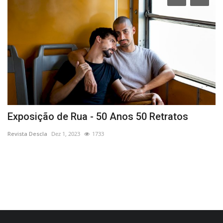
Exposição de Rua - 50 Anos 50 Retratos
M
T
Revista Descla
Dez 1, 2023
1733
Re