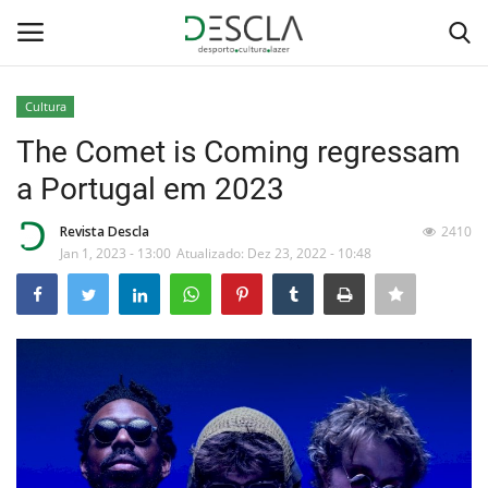
Cultura
Login
Registar
The Comet is Coming regressam
a Portugal em 2023
Home
Revista Descla
2410
...by Descla
Jan 1, 2023 - 13:00
Atualizado: Dez 23, 2022 - 10:48
Desporto
Contactos
Sobre Nós
Educação