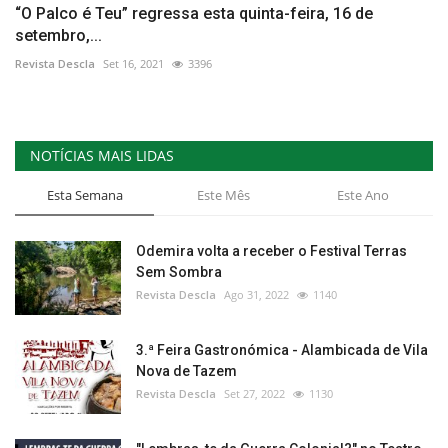
“O Palco é Teu” regressa esta quinta-feira, 16 de
setembro,...
Revista Descla
Set 16, 2021
3396
NOTÍCIAS MAIS LIDAS
Esta Semana
Este Mês
Este Ano
Odemira volta a receber o Festival Terras
Sem Sombra
Revista Descla
Ago 31, 2022
1140
3.ª Feira Gastronómica - Alambicada de Vila
Nova de Tazem
Revista Descla
Set 27, 2022
1130