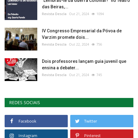
"Lembras-te da Guerra Colonial?" no Teatro
das Beiras,...
Revista Descla
Out 21, 2024
1094
IV Congresso Empresarial da Póvoa de
Varzim promete dois...
Revista Descla
Out 22, 2024
756
Dois professores lançam guia juvenil que
ensina a debater...
Revista Descla
Out 21, 2024
745
REDES SOCIAIS
Facebook
Twitter
Instagram
Pinterest