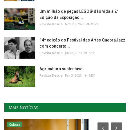
Um milhão de peças LEGO® dão vida à 2ª
Edição da Exposição...
Revista Descla
Nov 20, 2023
8579
14ª edição do Festival das Artes QuebraJazz
com concerto...
Revista Descla
Jul 18, 2023
8351
Agricultura sustentável
Revista Descla
Fev 3, 2023
9431
MAIS NOTÍCIAS
Cultura