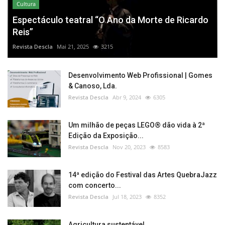
Cultura
Espectáculo teatral “O Ano da Morte de Ricardo
Reis”
Revista Descla
Mai 21, 2025
3215
Desenvolvimento Web Profissional | Gomes
& Canoso, Lda.
Revista Descla
Abr 9, 2024
6305
Um milhão de peças LEGO® dão vida à 2ª
Edição da Exposição...
Revista Descla
Nov 20, 2023
8583
14ª edição do Festival das Artes QuebraJazz
com concerto...
Revista Descla
Jul 18, 2023
8352
Agricultura sustentável