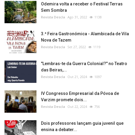
Odemira volta a receber o Festival Terras
Sem Sombra
Revista Descla
Ago 31, 2022
1138
3.ª Feira Gastronómica - Alambicada de Vila
Nova de Tazem
Revista Descla
Set 27, 2022
1119
"Lembras-te da Guerra Colonial?" no Teatro
das Beiras,...
Revista Descla
Out 21, 2024
1097
IV Congresso Empresarial da Póvoa de
Varzim promete dois...
Revista Descla
Out 22, 2024
756
Dois professores lançam guia juvenil que
ensina a debater...