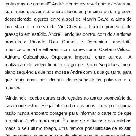
fantasmas de amanhã" André Henriques revela novas cores na
sua música, ouvem-se agora clarinetes por cima de um groove
desacelerado, algures entre a soul de Marvin Gaye, a alma de
Tim Maia e o nervo de Vic Chesnutt. Para o processo de
gravação em estúdio, André Henriques contou com dois artistas
brasileiros: Ricardo Dias Gomes e Domenico Lancellotti,
músicos que já trabalharam com nomes como Caetano Veloso,
Adriana Calcanhotto, Orquestra Imperial, entre outros. A
realização do vídeo ficou a cargo de Paulo Segadães, num
plano sequência que nos mostra André com a sua guitarra, para
que mais nada nos distraia do essencial: as palavras e a
música.
“Ainda hoje recebo cartas endereçadas ao antigo proprietário da
casa onde estou. Ele já faleceu há uns anos, mas por alguma
razão nunca encontro coragem para informar o carteiro de que
o senhor já não mora aqui. É como se estivesse nas minhas
mãos o seu último fôlego, uma remota possibilidade de existir.
Dei por mim a pensar que um dia alguém vai receber as minhas