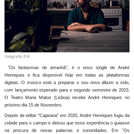
Estatuto Editorial
Saúde
Ficha técnica
Cultura
Fotografia: D.R.
"Os fantasmas de amanhã", é o novo single de André
Lazer
Henriques e fica disponível hoje em todas as plataformas
digitais. O músico está a preparar o seu novo álbum a solo,
Ambiente
com lançamento esperado para o segundo semestre de 2023.
O Teatro Maria Matos (Lisboa) recebe André Henriques no
próximo dia 15 de Novembro.
Depois de editar “Cajarana” em 2020, André Henriques fugiu da
cidade para o campo e deixou que essa experiência o guiasse
na procura de novas palavras e sonoridades. Em "Os