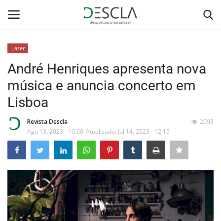
Lazer
Login
Registar
André Henriques apresenta nova
música e anuncia concerto em
Home
Lisboa
...by Descla
Revista Descla
2093
Ago 13, 2023 - 10:00
Atualizado: Jul 14, 2023 - 12:15
Desporto
Contactos
Sobre Nós
Educação