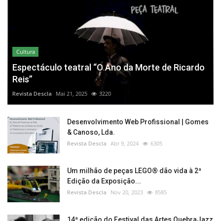
Cultura
Espectáculo teatral “O Ano da Morte de Ricardo
Reis”
Revista Descla
Mai 21, 2025
3220
Desenvolvimento Web Profissional | Gomes
& Canoso, Lda.
Revista Descla
Abr 9, 2024
6305
Um milhão de peças LEGO® dão vida à 2ª
Edição da Exposição...
Revista Descla
Nov 20, 2023
8585
14ª edição do Festival das Artes QuebraJazz