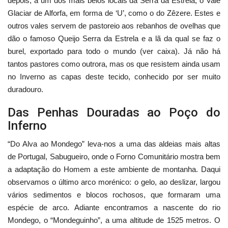
depois, a um dos mais belos locais da Serra da Estrela, o Vale
Glaciar de Alforfa, em forma de ‘U’, como o do Zêzere. Estes e
outros vales servem de pastoreio aos rebanhos de ovelhas que
dão o famoso Queijo Serra da Estrela e a lã da qual se faz o
burel, exportado para todo o mundo (ver caixa). Já não há
tantos pastores como outrora, mas os que resistem ainda usam
no Inverno as capas deste tecido, conhecido por ser muito
duradouro.
Das Penhas Douradas ao Poço do
Inferno
“Do Alva ao Mondego” leva-nos a uma das aldeias mais altas
de Portugal, Sabugueiro, onde o Forno Comunitário mostra bem
a adaptação do Homem a este ambiente de montanha. Daqui
observamos o último arco morénico: o gelo, ao deslizar, largou
vários sedimentos e blocos rochosos, que formaram uma
espécie de arco. Adiante encontramos a nascente do rio
Mondego, o “Mondeguinho”, a uma altitude de 1525 metros. O