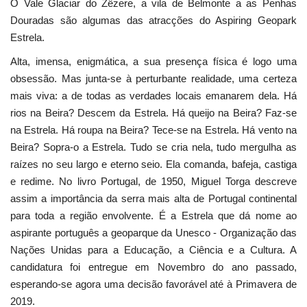
O Vale Glaciar do Zêzere, a vila de Belmonte a as Penhas
Douradas são algumas das atracções do Aspiring Geopark
Estrela.
Alta, imensa, enigmática, a sua presença física é logo uma
obsessão. Mas junta-se à perturbante realidade, uma certeza
mais viva: a de todas as verdades locais emanarem dela. Há
rios na Beira? Descem da Estrela. Há queijo na Beira? Faz-se
na Estrela. Há roupa na Beira? Tece-se na Estrela. Há vento na
Beira? Sopra-o a Estrela. Tudo se cria nela, tudo mergulha as
raízes no seu largo e eterno seio. Ela comanda, bafeja, castiga
e redime. No livro Portugal, de 1950, Miguel Torga descreve
assim a importância da serra mais alta de Portugal continental
para toda a região envolvente. É a Estrela que dá nome ao
aspirante português a geoparque da Unesco - Organização das
Nações Unidas para a Educação, a Ciência e a Cultura. A
candidatura foi entregue em Novembro do ano passado,
esperando-se agora uma decisão favorável até à Primavera de
2019.