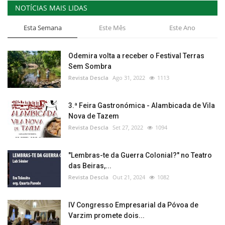
NOTÍCIAS MAIS LIDAS
Esta Semana
Este Mês
Este Ano
Odemira volta a receber o Festival Terras
Sem Sombra
Revista Descla
Ago 31, 2022
1113
3.ª Feira Gastronómica - Alambicada de Vila
Nova de Tazem
Revista Descla
Set 27, 2022
1094
"Lembras-te da Guerra Colonial?" no Teatro
das Beiras,...
Revista Descla
Out 21, 2024
1082
IV Congresso Empresarial da Póvoa de
Varzim promete dois...