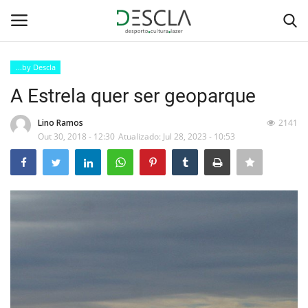
...by Descla
Login
Registar
A Estrela quer ser geoparque
Home
Lino Ramos
2141
Out 30, 2018 - 12:30
Atualizado: Jul 28, 2023 - 10:53
...by Descla
Desporto
Contactos
Sobre Nós
Educação