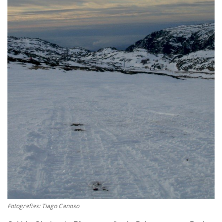
Estatuto Editorial
Saúde
Ficha técnica
Cultura
Lazer
Ambiente
Fotografias: Tiago Canoso