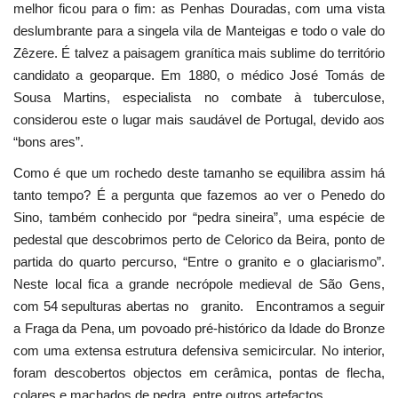
melhor ficou para o fim: as Penhas Douradas, com uma vista
deslumbrante para a singela vila de Manteigas e todo o vale do
Zêzere. É talvez a paisagem granítica mais sublime do território
candidato a geoparque. Em 1880, o médico José Tomás de
Sousa Martins, especialista no combate à tuberculose,
considerou este o lugar mais saudável de Portugal, devido aos
“bons ares”.
Como é que um rochedo deste tamanho se equilibra assim há
tanto tempo? É a pergunta que fazemos ao ver o Penedo do
Sino, também conhecido por “pedra sineira”, uma espécie de
pedestal que descobrimos perto de Celorico da Beira, ponto de
partida do quarto percurso, “Entre o granito e o glaciarismo”.
Neste local fica a grande necrópole medieval de São Gens,
com 54 sepulturas abertas no granito. Encontramos a seguir
a Fraga da Pena, um povoado pré-histórico da Idade do Bronze
com uma extensa estrutura defensiva semicircular. No interior,
foram descobertos objectos em cerâmica, pontas de flecha,
colares e machados de pedra, entre outros artefactos.