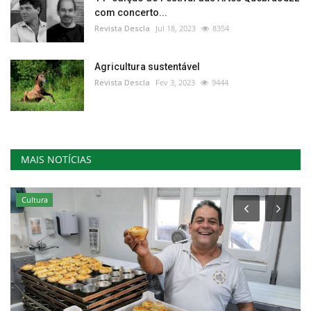
com concerto...
Revista Descla
Jul 18, 2023
8354
Agricultura sustentável
Revista Descla
Fev 3, 2023
9444
MAIS NOTÍCIAS
Cultura