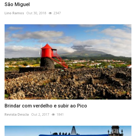
São Miguel
Lino Ramos
Out 30, 2018
2347
Brindar com verdelho e subir ao Pico
Revista Descla
Out 2, 2017
1841