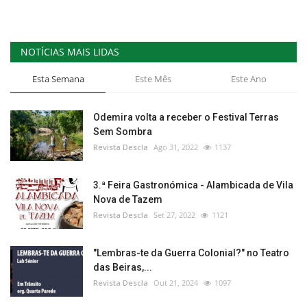
NOTÍCIAS MAIS LIDAS
Esta Semana
Este Mês
Este Ano
Odemira volta a receber o Festival Terras
Sem Sombra
Revista Descla
Ago 31, 2022
1137
3.ª Feira Gastronómica - Alambicada de Vila
Nova de Tazem
Revista Descla
Set 27, 2022
1121
"Lembras-te da Guerra Colonial?" no Teatro
das Beiras,...
Revista Descla
Out 21, 2024
1097