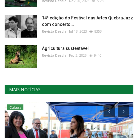
Revista Descla
Nov 20, 2023
8585
14ª edição do Festival das Artes QuebraJazz
com concerto...
Revista Descla
Jul 18, 2023
8353
Agricultura sustentável
Revista Descla
Fev 3, 2023
9440
MAIS NOTÍCIAS
Cultura