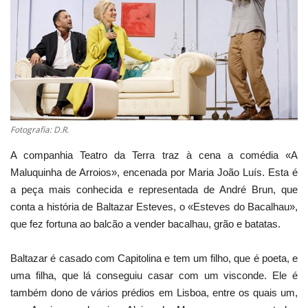
Estatuto Editorial
Saúde
Ficha técnica
Cultura
Fotografia: D.R.
A companhia Teatro da Terra traz à cena a comédia «A
Lazer
Maluquinha de Arroios», encenada por Maria João Luís. Esta é
a peça mais conhecida e representada de André Brun, que
Ambiente
conta a história de Baltazar Esteves, o «Esteves do Bacalhau»,
que fez fortuna ao balcão a vender bacalhau, grão e batatas.
Baltazar é casado com Capitolina e tem um filho, que é poeta, e
uma filha, que lá conseguiu casar com um visconde. Ele é
também dono de vários prédios em Lisboa, entre os quais um,