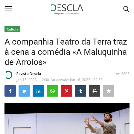
Cultura
Login
Registar
A companhia Teatro da Terra traz
à cena a comédia «A Maluquinha
Home
de Arroios»
...by Descla
Revista Descla
2805
Jan 15, 2023 - 12:00
Atualizado: Jan 16, 2023 - 09:53
Desporto
Contactos
Sobre Nós
Educação