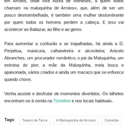
em Arroios, onde vive Alzira de Meneses, a quem todos
chamam «a maluquinha de Arroios», que, além de ser um
pouco destrambelhada, é também uma mulher deslumbrante
por quem todos os homens perdem a cabeça. E isso vai
acontecer ao Baltazar, ao filho e ao genro.
Para aumentar a confusão e as trapalhadas, há ainda a D.
Perpétua, manicura, calhandreira e alcoviteira; Aniceto
Abranches, um procurador romântico; o pai da Maluquinha, um
estroina do pior; a mãe da Maluquinha, meia louca e
apaixonada, vários criados e ainda um macaco que se enfurece
quando chove.
Venha assistir e desfrutar de momentos divertidos. Os bilhetes
encontram-se à venda na
Ticketline
e nos locais habituais.
Tags:
Teatro da Terra
A Maluquinha de Arroios
Comédia