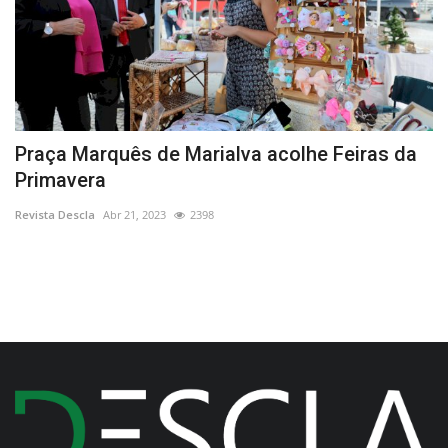
Praça Marquês de Marialva acolhe Feiras da
D
Primavera
d
Revista Descla
Abr 21, 2023
2398
Re