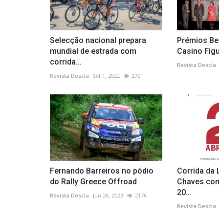
Selecção nacional prepara
Prémios Be
mundial de estrada com
Casino Figu
corrida...
Revista Descla
Revista Descla
Set 1, 2022
2701
Fernando Barreiros no pódio
Corrida da
do Rally Greece Offroad
Chaves com
20...
Revista Descla
Jun 26, 2023
2176
Revista Descla