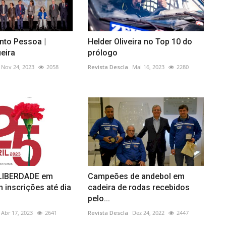
nto Pessoa |
Helder Oliveira no Top 10 do
eira
prólogo
Nov 24, 2023
2058
Revista Descla
Mai 16, 2023
2280
 LIBERDADE em
Campeões de andebol em
 inscrições até dia
cadeira de rodas recebidos
pelo...
Abr 17, 2023
2641
Revista Descla
Dez 24, 2022
2447