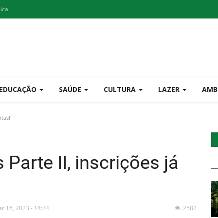
nica
EDUCAÇÃO
SAÚDE
CULTURA
LAZER
AMB
rtas!
Parte II, inscrições já
r 16, 2023 - 14:34
2582