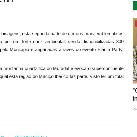
Barroco
Lazer
s paisagens, esta segunda parte de um dos mais emblemáticos
por um forte cariz ambiental, sendo disponibilizadas 300
 pelo Município e angariadas através do evento Planta Party,
 montanha quartzítica do Muradal e evoca o supercontinente
ual esta região do Maciço Ibérico faz parte. Visto ter um total
mavera
Feira de Agosto apresenta cartaz de
"
excelência
i
Revista Descla
Ago 7, 2023
2147
Re