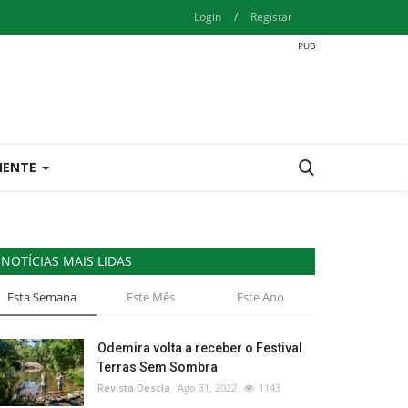
Login
/
Registar
IENTE
NOTÍCIAS MAIS LIDAS
Esta Semana
Este Mês
Este Ano
Odemira volta a receber o Festival
Terras Sem Sombra
Revista Descla
Ago 31, 2022
1143