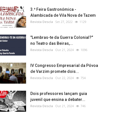
3.ª Feira Gastronómica -
Alambicada de Vila Nova de Tazem
Revista Descla
Set 27, 2022
1129
"Lembras-te da Guerra Colonial?"
no Teatro das Beiras,...
Revista Descla
Out 21, 2024
1096
IV Congresso Empresarial da Póvoa
de Varzim promete dois...
Revista Descla
Out 22, 2024
754
Dois professores lançam guia
juvenil que ensina a debater...
Revista Descla
Out 21, 2024
746