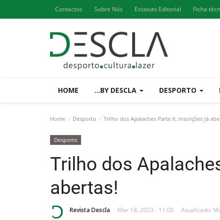
Contactos
Sobre Nós
Estatuto Editorial
Ficha téc
HOME
...BY DESCLA
DESPORTO
Home
Desporto
Trilho dos Apalaches Parte II, inscrições já abe
Desporto
Trilho dos Apalaches 
abertas!
Revista Descla
Mar 18, 2023 - 11:00
Atualizado: Ma