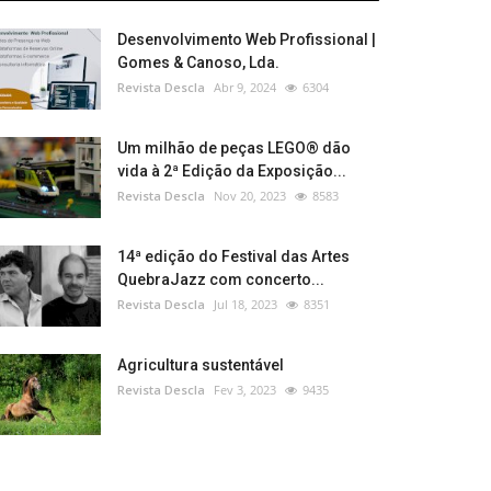
Desenvolvimento Web Profissional |
Gomes & Canoso, Lda.
Revista Descla
Abr 9, 2024
6304
Um milhão de peças LEGO® dão
vida à 2ª Edição da Exposição...
Revista Descla
Nov 20, 2023
8583
14ª edição do Festival das Artes
QuebraJazz com concerto...
Revista Descla
Jul 18, 2023
8351
Agricultura sustentável
Revista Descla
Fev 3, 2023
9435