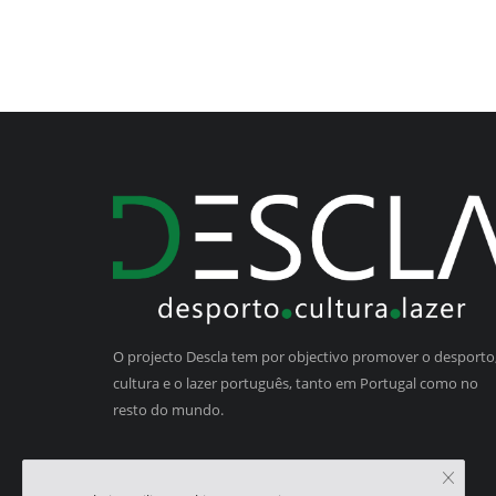
O projecto Descla tem por objectivo promover o desporto,
cultura e o lazer português, tanto em Portugal como no
resto do mundo.