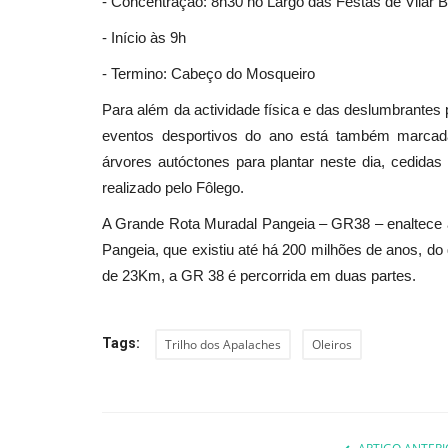
- Concentração: 8h30 no Largo das Festas de Vilar 
- Início às 9h
- Termino: Cabeço do Mosqueiro
Cultura
Para além da actividade física e das deslumbrante
eventos desportivos do ano está também marcada 
árvores autóctones para plantar neste dia, cedidas
realizado pelo Fôlego.
A Grande Rota Muradal Pangeia – GR38 – enaltece a
Pangeia, que existiu até há 200 milhões de anos, do q
de 23Km, a GR 38 é percorrida em duas partes.
Viseu dá as boas-vindas à pri
com notas poéticas...
Tags:
Trilho dos Apalaches
Oleiros
Revista Descla
Mar 17, 2022
2988