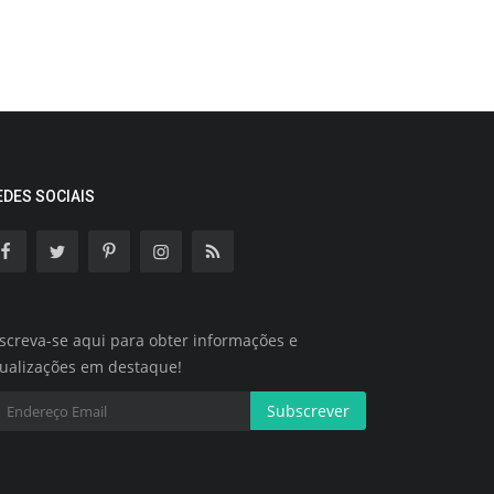
EDES SOCIAIS
screva-se aqui para obter informações e
tualizações em destaque!
Subscrever