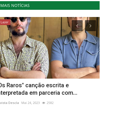
MAIS NOTÍCIAS
Lazer
Cultura
Os Raros" canção escrita e
Couves com
nterpretada em parceria com...
dos restau
vista Descla
Mai 24, 2023
2582
Revista Descla
Ja