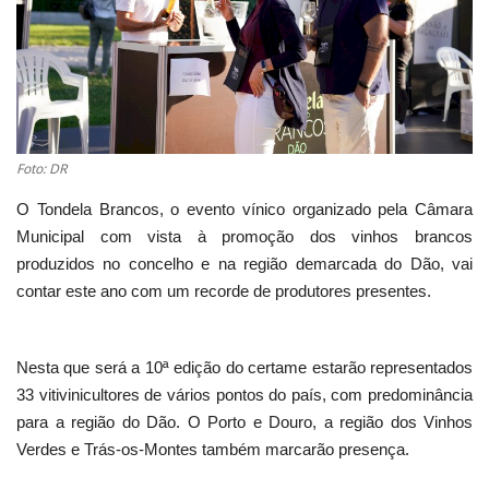
Estatuto Editorial
Saúde
Ficha técnica
Foto: DR
Cultura
O Tondela Brancos, o evento vínico organizado pela Câmara
Municipal com vista à promoção dos vinhos brancos
Lazer
produzidos no concelho e na região demarcada do Dão, vai
contar este ano com um recorde de produtores presentes.
Ambiente
Nesta que será a 10ª edição do certame estarão representados
33 vitivinicultores de vários pontos do país, com predominância
para a região do Dão. O Porto e Douro, a região dos Vinhos
Verdes e Trás-os-Montes também marcarão presença.