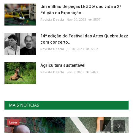
Um milhão de peças LEGO® dão vida à 2ª
Edição da Exposição...
Revista Descla
Nov 20, 2023
8597
14ª edição do Festival das Artes QuebraJazz
com concerto...
Revista Descla
Jul 18, 2023
8362
Agricultura sustentável
Revista Descla
Fev 3, 2023
9463
MAIS NOTÍCIAS
Lazer