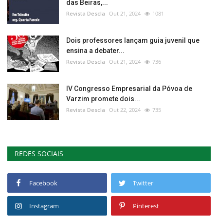
das Beiras,...
Revista Descla
Out 21, 2024
1081
Dois professores lançam guia juvenil que
ensina a debater...
Revista Descla
Out 21, 2024
736
IV Congresso Empresarial da Póvoa de
Varzim promete dois...
Revista Descla
Out 22, 2024
735
REDES SOCIAIS
Facebook
Twitter
Instagram
Pinterest