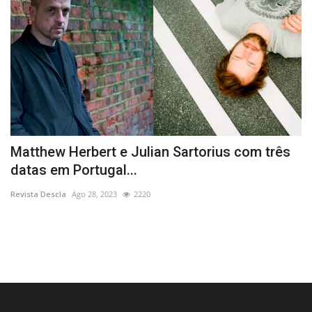
Matthew Herbert e Julian Sartorius com três
R
datas em Portugal...
d
Revista Descla
Ago 28, 2023
2220
Re