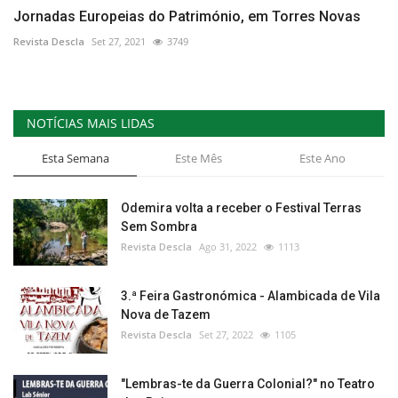
Jornadas Europeias do Património, em Torres Novas
Revista Descla
Set 27, 2021
3749
NOTÍCIAS MAIS LIDAS
Esta Semana
Este Mês
Este Ano
Odemira volta a receber o Festival Terras
Sem Sombra
Revista Descla
Ago 31, 2022
1113
3.ª Feira Gastronómica - Alambicada de Vila
Nova de Tazem
Revista Descla
Set 27, 2022
1105
"Lembras-te da Guerra Colonial?" no Teatro