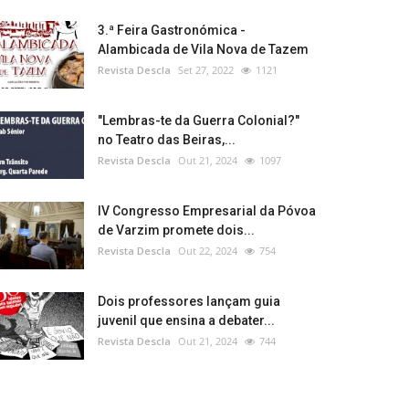
3.ª Feira Gastronómica -
Alambicada de Vila Nova de Tazem
Revista Descla
Set 27, 2022
1121
"Lembras-te da Guerra Colonial?"
no Teatro das Beiras,...
Revista Descla
Out 21, 2024
1097
IV Congresso Empresarial da Póvoa
de Varzim promete dois...
Revista Descla
Out 22, 2024
754
Dois professores lançam guia
juvenil que ensina a debater...
Revista Descla
Out 21, 2024
744