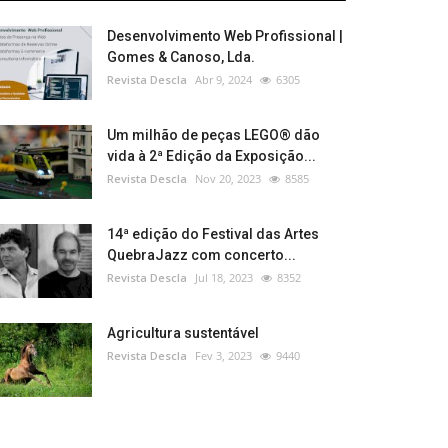
Desenvolvimento Web Profissional |
Gomes & Canoso, Lda.
Revista Descla
Abr 9, 2024
6305
Um milhão de peças LEGO® dão
vida à 2ª Edição da Exposição...
Revista Descla
Nov 20, 2023
8585
14ª edição do Festival das Artes
QuebraJazz com concerto...
Revista Descla
Jul 18, 2023
8352
Agricultura sustentável
Revista Descla
Fev 3, 2023
9440