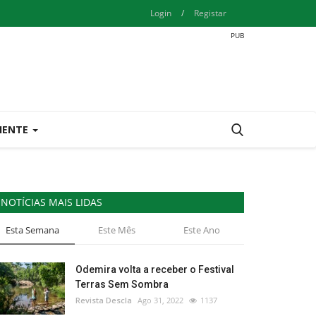
Login
/
Registar
IENTE
NOTÍCIAS MAIS LIDAS
Esta Semana
Este Mês
Este Ano
Odemira volta a receber o Festival
Terras Sem Sombra
Revista Descla
Ago 31, 2022
1137