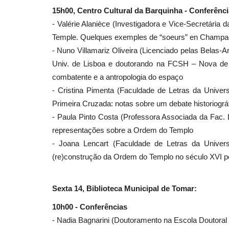
15h00, Centro Cultural da Barquinha - Conferênc
- Valérie Alanièce (Investigadora e Vice-Secretária 
Temple. Quelques exemples de “soeurs” en Champag
- Nuno Villamariz Oliveira (Licenciado pelas Belas-A
Univ. de Lisboa e doutorando na FCSH – Nova de L
combatente e a antropologia do espaço
- Cristina Pimenta (Faculdade de Letras da Unive
Primeira Cruzada: notas sobre um debate historiográ
- Paula Pinto Costa (Professora Associada da Fac. Le
representações sobre a Ordem do Templo
- Joana Lencart (Faculdade de Letras da Unive
(re)construção da Ordem do Templo no século XVI p
Sexta 14, Biblioteca Municipal de Tomar:
10h00 - Conferências
- Nadia Bagnarini (Doutoramento na Escola Doutoral 