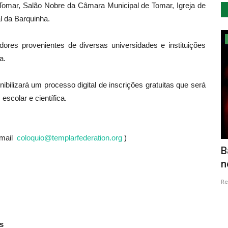
 Tomar, Salão Nobre da Câmara Municipal de Tomar, Igreja de
al da Barquinha.
Cultura
ores provenientes de diversas universidades e instituições
a.
ilizará um processo digital de inscrições gratuitas que será
scolar e científica.
-mail
coloquio@templarfederation.org
)
os a
Casa Manuel Teixeira Gomes recebe
B
,...
em Setembro exposições...
n
Revista Descla
Set 1, 2022
2603
Re
s