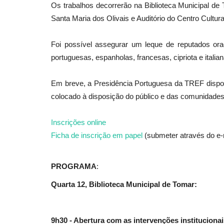
Os trabalhos decorrerão na Biblioteca Municipal de
Santa Maria dos Olivais e Auditório do Centro Cultur
Cultura
Foi possível assegurar um leque de reputados orad
portuguesas, espanholas, francesas, cipriota e italian
Em breve, a Presidência Portuguesa da TREF disponib
colocado à disposição do público e das comunidades e
Inscrições online
Ficha de inscrição em papel
(submeter através do e
Um ano novo para nos voltarm
encontrar e saciar a curiosidade
PROGRAMA
:
Revista Descla
Jan 6, 2023
2351
Quarta 12, Biblioteca Municipal de Tomar:
9h30 - Abertura com as intervenções institucionai