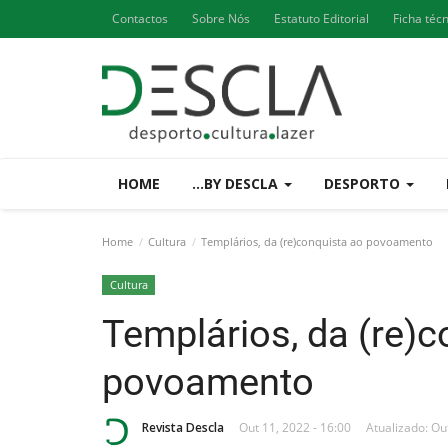
Contactos
Sobre Nós
Estatuto Editorial
Ficha téc
HOME
...BY DESCLA
DESPORTO
Home
Cultura
Templários, da (re)conquista ao povoamento
Cultura
Templários, da (re)c
povoamento
Revista Descla
Out 11, 2022 - 16:00
Atualizado: Ou