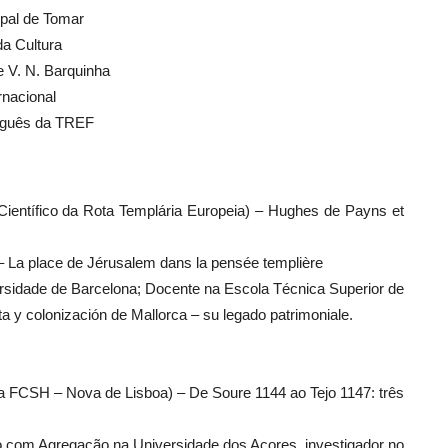
pal de Tomar
da Cultura
e V. N. Barquinha
rnacional
tuguês da TREF
Científico da Rota Templária Europeia) – Hughes de Payns et
– La place de Jérusalem dans la pensée templière
ersidade de Barcelona; Docente na Escola Técnica Superior de
ta y colonización de Mallorca – su legado patrimoniale.
la FCSH – Nova de Lisboa) – De Soure 1144 ao Tejo 1147: três
do com Agregação na Universidade dos Açores, investigador no