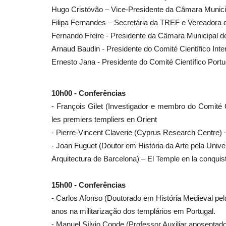
Hugo Cristóvão – Vice-Presidente da Câmara Munici
Filipa Fernandes – Secretária da TREF e Vereadora 
Fernando Freire - Presidente da Câmara Municipal d
Arnaud Baudin - Presidente do Comité Científico Inte
Ernesto Jana - Presidente do Comité Científico Por
10h00 - Conferências
- François Gilet (Investigador e membro do Comité 
les premiers templiers en Orient
- Pierre-Vincent Claverie (Cyprus Research Centre) 
- Joan Fuguet (Doutor em História da Arte pela Univ
Arquitectura de Barcelona) – El Temple en la conquis
15h00 - Conferências
- Carlos Afonso (Doutorado em História Medieval pe
anos na militarização dos templários em Portugal.
- Manuel Sílvio Conde (Professor Auxiliar aposenta