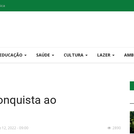
nica
EDUCAÇÃO
SAÚDE
CULTURA
LAZER
AMB
onquista ao
t 12, 2022 - 09:00
2890